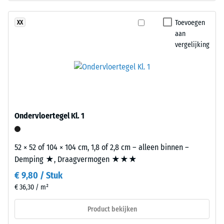
ontlasting
De
(BS
draaglaag
Toevoegen
XX
7188)
bestaat
aan
uit
vergelijking
gereinigd
zwart
rubbergranulaat
/ 5
uit
gerecyclede
autobanden
Ondervloertegel Kl. 1
(ELT)
De
met
52 × 52 of 104 × 104 cm, 1,8 of 2,8 cm – alleen binnen –
druksterkte
een
Demping ★, Draagvermogen ★★★
van
fijne
een
€ 9,80 / Stuk
korrel,
materiaal
gebonden
€ 36,30 / m²
beschrijft
met
Product bekijken
de
polyurethaan.
weerstand
ELT