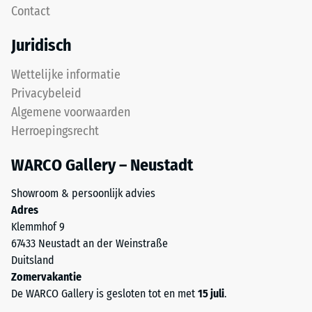
Contact
tanden
apparaten.
over
De
Juridisch
elkaar
druksterkte
glijden.
wordt
Wettelijke informatie
Deze
bepaald
Privacybeleid
plaat
met
Algemene voorwaarden
is
de
Herroepingsrecht
ontworpen
testmethode
als
volgens
WARCO Gallery – Neustadt
dekplaat
BS
in
7188:1998.
Showroom & persoonlijk advies
een
Een
Adres
lagenysteem:
testlichaam
Klemmhof 9
de
met
67433 Neustadt an der Weinstraße
puzzelverzahning
een
Duitsland
houdt
oppervlak
Zomervakantie
de
van
De WARCO Gallery is gesloten tot en met
15 juli
.
bovenste
100