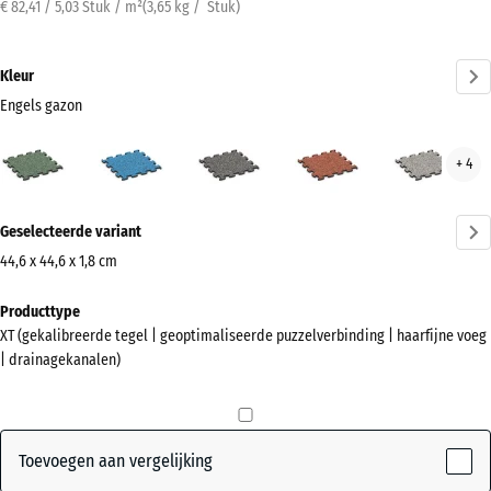
€ 82,41 / 5,03 Stuk / m²
(
3,65
kg
/ Stuk)
Kleur
Engels gazon
Engels
Atlantisch
Donkergrijs
Etna
Grijs
+ 4
gazon
graniet
gran
(active)
Meer
Geselecteerde variant
informatie
over
44,6 x 44,6 x 1,8 cm
de
Afmetingen
Producttype
kleuren?
voor
XT (gekalibreerde tegel | geoptimaliseerde puzzelverbinding | haarfijne voeg
verzending
Kleurenpalet
| drainagekanalen)
485
weergeven
x
Engels
485
(active)
gazon
x
Toevoegen aan vergelijking
18