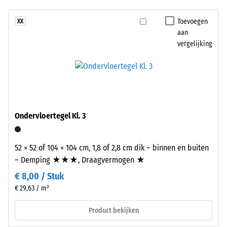
opgeslagen en opnieuw worden ingezet.
geen
een
Schijnbare
product
dichtheid -
dicht
Toevoegen
XX
geselecteerd
schaalwaarde
aan
en
voor
4 = 900 tot
vergelijking
natuurlijk
1000 kg/m³
de
kleuroppervlak
productvergelijking.
dat
Schok-, trillings- en
aan
contactgeluiddemping
verzorgd
– Schaalwaarde 1 =
merkbare demping
gras
Ondervloertegel Kl. 3
doet
Antislipklasse DS
denken.
(EN 14041) -
Schaalwaarde 2 =
52 × 52 of 104 × 104 cm, 1,8 of 2,8 cm dik – binnen en buiten
Wrijvingscoëfficiënt
– Demping ★★★, Draagvermogen ★
Materiaal
ca. 0,38
–
€ 8,00 / Stuk
Bestanddelen
Slijtvastheid –
€ 29,63 / m²
en
Bestendigheid
tegen
opbouw
Product bekijken
abrasieve