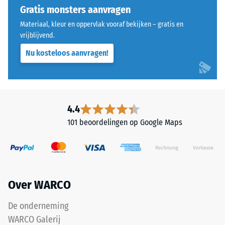
tanden
Dergelijke
Gratis monsters aanvragen
aan
belastingen
Materiaal, kleur en oppervlak vooraf bekijken – gratis en
alle
kunnen
vrijblijvend.
vier
ontstaan
Nu kosteloos aanvragen!
zijden
door
uitgevoerd.
bijvoorbeeld
De
schoenen
ronde
met
tandvorm
hoge
4.4
zorgt
hakken,
101 beoordelingen op Google Maps
voor
meubelpoten,
een
plantenbakken
bijzonder
op
stabiel
wielen
verband
of
Over WARCO
en
de
voorkomt
voeten
De onderneming
dat
van
WARCO Galerij
de
diverse