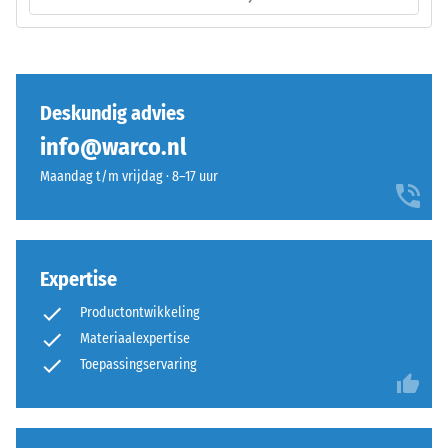
Een
opbouw.
geringe
indringingsdiepte
Installatie
duidt
–
op
Deskundig advies
Verwerking
een
–
info@warco.nl
hoge
Montage
druksterkte,
Maandag t/m vrijdag · 8–17 uur
terwijl
een
grotere
indringingsdiepte
Expertise
wijst
Productontwikkeling
De
op
Materiaalexpertise
puzzelverzahning
een
is
lagere
Toepassingservaring
met
weerstand
afgeronde,
tegen
golfvormige
puntbelastingen.