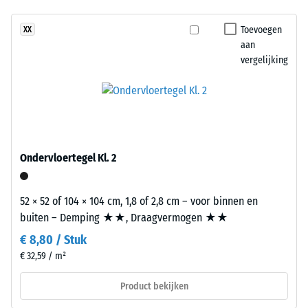
slijtage –
Dit
Schaalwaarde
Toevoegen
XX
product
3 = "zeer goed"
aan
heeft
(BS 7188)
vergelijking
een
Waterdoorlatendheid
tweelaagse
(EN 12616) – Score 2 =
opbouw.
Infiltratie tot 10
De
mm/u (10 l/h/m²)
slijtlaag
Antislip (EN
van
Ondervloertegel Kl. 2
16165) –
circa
Schaalwaarde
2
3 = gemiddelde
mm
52 × 52 of 104 × 104 cm, 1,8 of 2,8 cm – voor binnen en
acceptatiehoek
bestaat
buiten – Demping ★★, Draagvermogen ★★
ca. 15°, groep
uit
R10
€ 8,80 / Stuk
nieuw
€ 32,59 / m²
Thermische isolatie –
geproduceerd,
Schaalwaarde 2 =
doorgekleurd
Product bekijken
Warmtegeleidingscoëfficiënt
en
ca. 0,12 W/(m·K)