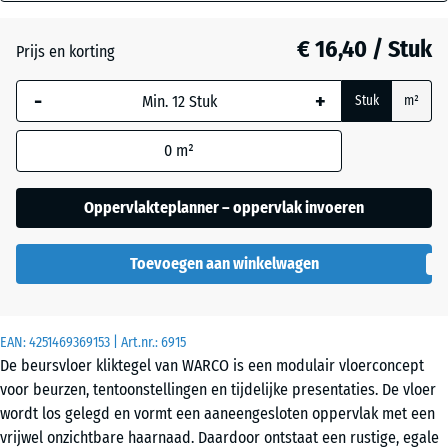
mm
Atlantisch
€ 16,40 / Stuk
Prijs en korting
De geselecteerde,
blauw omlijnde
-
+
Stuk
m²
afmeting wordt
Donkergrijs
gebruikt voor de
graniet
0
m²
behoefteberekening
(tenzij anders
aangegeven in de
Oppervlakteplanner – oppervlak invoeren
Etna
productgegevens).
Toevoegen aan winkelwagen
44,6
Grijs
x
graniet
44,6
x
EAN:
4251469369153
| Art.nr.:
6915
1,8
De beursvloer kliktegel van WARCO is een modulair vloerconcept
cm
voor beurzen, tentoonstellingen en tijdelijke presentaties. De vloer
Lavendel
wordt los gelegd en vormt een aaneengesloten oppervlak met een
vrijwel onzichtbare haarnaad. Daardoor ontstaat een rustige, egale