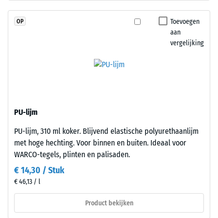
schadstofvrij
Druksterkte
EPDM-
Toevoegen
OP
granulaat
-
aan
(ethyleen-
vergelijking
Schaalwaarde
propeen-
4
dien-
monomeer),
=
gebonden
ca.
met
0,25
UV-
PU-lijm
gestabiliseerd
mm
PU-lijm, 310 ml koker. Blijvend elastische polyurethaanlijm
polyurethaan.
resterende
met hoge hechting. Voor binnen en buiten. Ideaal voor
Het
deuk
WARCO-tegels, plinten en palisaden.
gesloten
oppervlak
€ 14,30 / Stuk
na
oogt
€ 46,13 / l
24
compact
uur
en
Product bekijken
gelijkmatig.