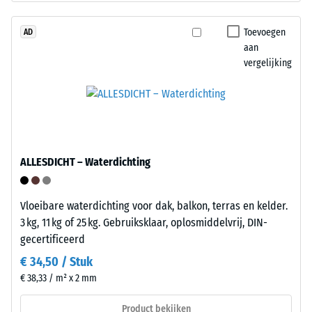
tegen
staat
lokale
voor
Toevoegen
AD
belasting.
aan
"End
vergelijking
Het
of
geeft
Life
aan
Tyres".
in
De
welke
hoge
mate
persdichtheid
ALLESDICHT – Waterdichting
het
van
materiaal
de
vervormt
draaglaag
Vloeibare waterdichting voor dak, balkon, terras en kelder.
wanneer
zorgt
3 kg, 11 kg of 25 kg. Gebruiksklaar, oplosmiddelvrij, DIN-
een
voor
gecertificeerd
bepaalde
een
€ 34,50 / Stuk
kracht
stabiele
€ 38,33 / m² x 2 mm
wordt
en
uitgeoefend.
compacte
Product bekijken