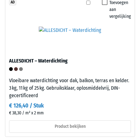
Toevoegen
indringingsdiepte
AD
gebruik
aan
duidt
zijn
vergelijking
op
de
een
kliktegels
hoge
recyclebaar
druksterkte,
via
terwijl
de
een
gebruikelijke
ALLESDICHT – Waterdichting
grotere
inzamelingssystemen.
indringingsdiepte
wijst
Vloeibare waterdichting voor dak, balkon, terras en kelder.
Installatie
op
3 kg, 11 kg of 25 kg. Gebruiksklaar, oplosmiddelvrij, DIN-
–
een
gecertificeerd
Verwerking
lagere
€ 126,40 / Stuk
–
weerstand
€ 38,30 / m² x 2 mm
Montage
tegen
puntbelastingen.
Product bekijken
Dergelijke
belastingen
De