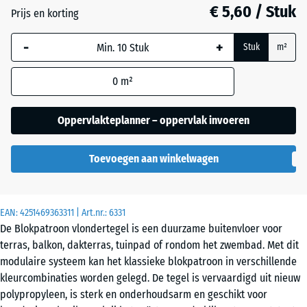
€ 5,60 / Stuk
Leisteen
Prijs en korting
-
+
Stuk
m²
Zilvergrijs
0
m²
Oppervlakteplanner – oppervlak invoeren
Toevoegen aan winkelwagen
EAN:
4251469363311
| Art.nr.:
6331
De Blokpatroon vlondertegel is een duurzame buitenvloer voor
terras, balkon, dakterras, tuinpad of rondom het zwembad. Met dit
modulaire systeem kan het klassieke blokpatroon in verschillende
kleurcombinaties worden gelegd. De tegel is vervaardigd uit nieuw
polypropyleen, is sterk en onderhoudsarm en geschikt voor