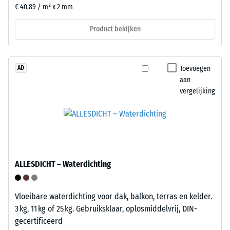
van
stelvoeten
€ 40,89 / m² x 2 mm
24
van
uur,
PP.
Product bekijken
om
De
de
stelvoeten
blijvende
heffen
Toevoegen
AD
vervorming
de
aan
te
tegel
vergelijking
bepalen.
iets
Daarnaast
van
wordt
de
gecontroleerd
ondergrond
of
af
het
en
ALLESDICHT – Waterdichting
materiaal
creëren
rond
een
Vloeibare waterdichting voor dak, balkon, terras en kelder.
het
holte
3 kg, 11 kg of 25 kg. Gebruiksklaar, oplosmiddelvrij, DIN-
belastingspunt
voor
gecertificeerd
intact
waterafvoer