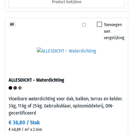
Product bekijken
aan
is
1
niet
cm²)
nodig.
wordt
Toevoegen
AD
Bij
met
aan
behoefte
vergelijking
een
kan
kracht
de
van
bodembekledng
1000
weer
N
worden
(ongeveer
losgemaakt
ALLESDICHT – Waterdichting
105
en
kg)
op
op
een
Vloeibare waterdichting voor dak, balkon, terras en kelder.
een
ander
3 kg, 11 kg of 25 kg. Gebruiksklaar, oplosmiddelvrij, DIN-
materiaalmonster
plaats
gecertificeerd
gedrukt.
opnieuw
€ 36,80 / Stuk
De
gelegd.
€ 40,89 / m² x 2 mm
resulterende