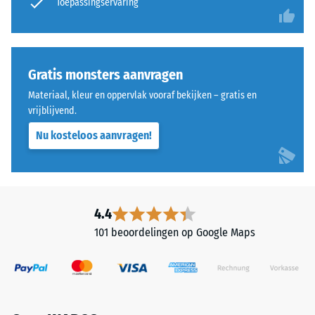
Toepassingservaring
een
waterdoorlatend
schaal
zijn.
van
Neem
1
de
Gratis monsters aanvragen
tot
montagevoorschriften
Materiaal, kleur en oppervlak vooraf bekijken – gratis en
5,
in
vrijblijvend.
waarbij
acht.
een
Nu kosteloos aanvragen!
score
van
1
overeenkomt
4.4
met
een
101 beoordelingen op Google Maps
resterende
indringingsdiepte
van
ongeveer