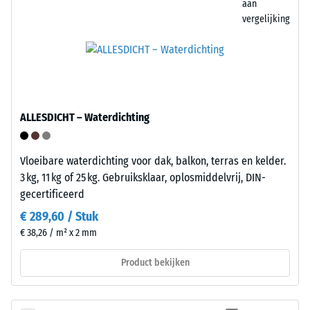
lokale
aan
nauwelijks
belasting.
vergelijking
vuil
Het
op
geeft
en
aan
is
in
eenvoudig
welke
te
ALLESDICHT – Waterdichting
mate
reinigen.
het
Polypropyleen
materiaal
is
Vloeibare waterdichting voor dak, balkon, terras en kelder.
vervormt
UV-
3 kg, 11 kg of 25 kg. Gebruiksklaar, oplosmiddelvrij, DIN-
wanneer
gestabiliseerd
gecertificeerd
een
en
€ 289,60 / Stuk
bepaalde
geschikt
€ 38,26 / m² x 2 mm
kracht
voor
wordt
langdurig
Product bekijken
uitgeoefend.
gebruik
Een
buitenshuis.
geringe
Na