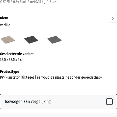
€ 37,75 / 6,74 Stuk / m²
(
0,55
kg
/ Stuk)
Kleur
Vanille
Vanille
Leisteen
Zilvergrijs
(active)
Meer
Geselecteerde variant
informatie
38,5 x 38,5 x 2 cm
over
de
Producttype
kleuren?
PP (kunststof kliktegel | eenvoudige plaatsing zonder gereedschap)
Kleurenpalet
weergeven
Toevoegen aan vergelijking
(active)
Vanille