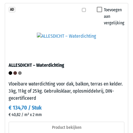
kunnen
platen
Toevoegen
AD
ontstaan
hebben
aan
door
aan
vergelijking
bijvoorbeeld
twee
schoenen
zijden
met
aangegoten
hoge
verbindingselementen,
hakken,
aan
meubelpoten,
de
ALLESDICHT – Waterdichting
plantenbakken
tegenovergestelde
op
zijden
wielen
Vloeibare waterdichting voor dak, balkon, terras en kelder.
de
of
3 kg, 11 kg of 25 kg. Gebruiksklaar, oplosmiddelvrij, DIN-
passende
de
gecertificeerd
opnamepunten.
voeten
Bij
€ 134,70 / Stuk
van
samensteken
€ 40,82 / m² x 2 mm
diverse
rasten
apparaten.
Product bekijken
de