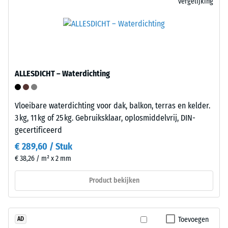
bevat
vergelijking
7188)
geen
weekmakers
en
is
bestand
/ 5
ALLESDICHT – Waterdichting
tegen
veel
verdunde
Vloeibare waterdichting voor dak, balkon, terras en kelder.
zuren,
3 kg, 11 kg of 25 kg. Gebruiksklaar, oplosmiddelvrij, DIN-
De
logen,
gecertificeerd
druksterkte
zoutoplossingen
van
€ 289,60 / Stuk
en
een
€ 38,26 / m² x 2 mm
urine.
materiaal
Het
beschrijft
Product bekijken
gesloten,
de
waterafstotende
weerstand
oppervlak
tegen
Toevoegen
AD
neemt