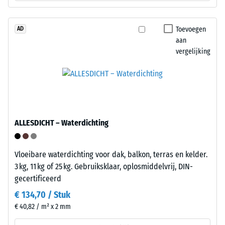
De
elementen
druksterkte
mechanisch
wordt
in
Toevoegen
AD
bepaald
en
aan
met
vergelijking
vormen
de
een
testmethode
vaste
volgens
verbinding.
BS
Het
7188:1998.
leggen
Een
ALLESDICHT – Waterdichting
gebeurt
testlichaam
snel
met
en
Vloeibare waterdichting voor dak, balkon, terras en kelder.
een
zonder
3 kg, 11 kg of 25 kg. Gebruiksklaar, oplosmiddelvrij, DIN-
oppervlak
gereedschap.
gecertificeerd
van
Bevestiging
100
€ 134,70 / Stuk
aan
mm²
€ 40,82 / m² x 2 mm
de
(gelijk
ondergrond