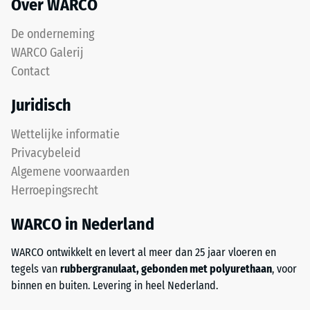
1
Over WARCO
mm
De onderneming
en
een
WARCO Galerij
score
Contact
van
5
Juridisch
een
Wettelijke informatie
volledige
herstel
Privacybeleid
zonder
Algemene voorwaarden
blijvende
Herroepingsrecht
indruk
aangeeft.
WARCO in Nederland
De
opgegeven
WARCO ontwikkelt en levert al meer dan 25 jaar vloeren en
schaalwaarde
tegels van
rubbergranulaat, gebonden met polyurethaan
, voor
is
binnen en buiten. Levering in heel Nederland.
geïnterpoleerd