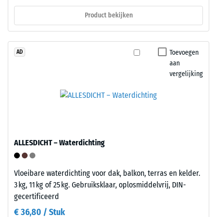
indringingsdiepte
Product bekijken
Structuur
wordt
van
direct
de
na
onderzijde
Toevoegen
AD
het
aan
aanbrengen
vergelijking
van
de
belasting
gemeten
en
De
vervolgens
onderzijde
ALLESDICHT – Waterdichting
op
bestaat
regelmatige
uit
tijdstippen
Vloeibare waterdichting voor dak, balkon, terras en kelder.
een
gedurende
3 kg, 11 kg of 25 kg. Gebruiksklaar, oplosmiddelvrij, DIN-
rasterwerk
een
gecertificeerd
met
periode
geïntegreerde
€ 36,80 / Stuk