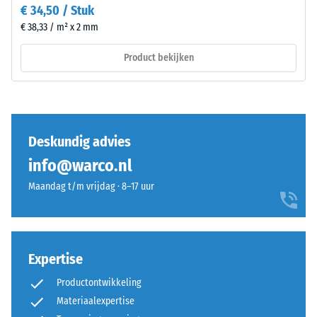
blijft,
€ 34,50 / Stuk
en
zonder
ventilatie.
€ 38,33 / m² x 2 mm
scheuren,
De
spleten
Product bekijken
tegel
of
is
gaten.
geschikt
Aan
voor
deze
gebonden
Deskundig advies
eis
en
wordt
info@warco.nl
ongebonden
bij
draaglagen
Maandag t/m vrijdag · 8–17 uur
alle
en
schaalwaarden
dakbedekkingen.
voldaan.
In
De
de
Expertise
testresultaten
buitenruimte
worden
moet
Productontwikkeling
weergegeven
de
Materiaalexpertise
op
draaglaag