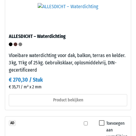
uit
-
de
Schaalwaarde
groep
5
van
de
=
ALLESDICHT – Waterdichting
polyolefinen.
ca.
Voor
0
Vloeibare waterdichting voor dak, balkon, terras en kelder.
de
3 kg, 11 kg of 25 kg. Gebruiksklaar, oplosmiddelvrij, DIN-
productie
mm
gecertificeerd
van
resterende
de
€ 270,30 / Stuk
deuk
kliktegels
€ 35,71 / m² x 2 mm
wordt
na
zuiver
Product bekijken
24
polypropyleen
uur
gebruikt.
Het
ontlasting
Toevoegen
AD
materiaal
aan
(BS