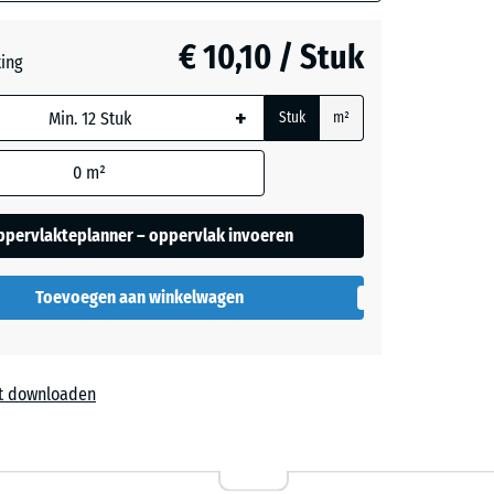
rekening
grijs
ers
€ 10,10 / Stuk
ting
 in de
evens).
+
Stuk
m²
0
m²
ppervlakteplanner – oppervlak invoeren
Toevoegen aan winkelwagen
t downloaden