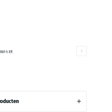
3,10
01-1: Efl
7,70
roducten