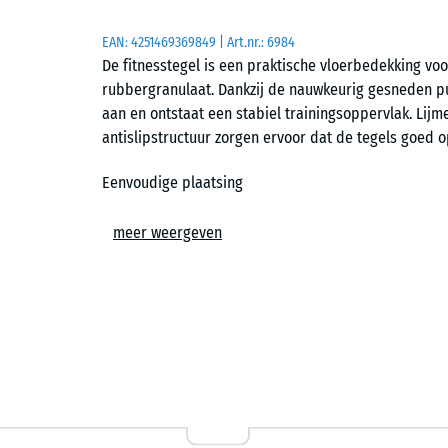
EAN:
4251469369849
| Art.nr.:
6984
De fitnesstegel is een praktische vloerbedekking v
rubbergranulaat. Dankzij de nauwkeurig gesneden puz
aan en ontstaat een stabiel trainingsoppervlak. Lijme
antislipstructuur zorgen ervoor dat de tegels goed op
Eenvoudige plaatsing
De puzzelverbinding maakt een snelle en overzichtel
meer weergeven
dambordpatroon of half verband worden gelegd, afha
gebeurt direct op een dragende ondergrond zoals bet
opstellingen zijn eenvoudig te realiseren, omdat h
aangepast of verwijderd.
Bescherming van ondergrond en apparatuur
De elastische structuur vangt schokken en trillingen 
fitnessapparatuur of bij het neerleggen van gewicht