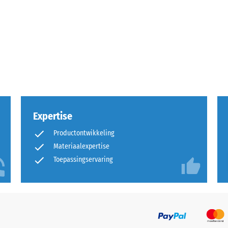
rende
Expertise
Productontwikkeling
Materiaalexpertise
sting
Toepassingservaring