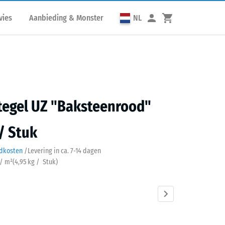
vies
Aanbieding & Monster
NL
tegel UZ "Baksteenrood"
 / Stuk
ndkosten
/
Levering in ca.
7-14 dagen
 / m²
(
4,95
kg
/ Stuk)
teenrood
Antraciet
Grasgroen
Leisteengrijs