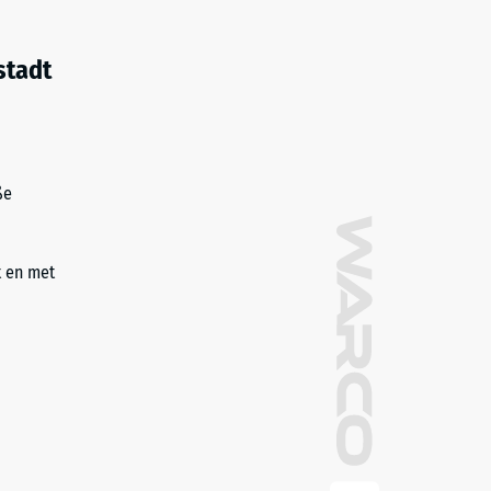
stadt
ße
t en met