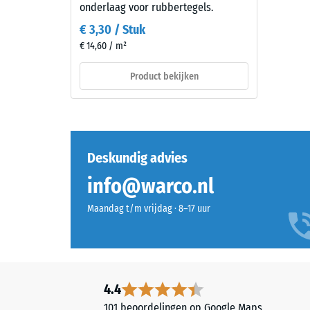
en
=
onderlaag voor rubbertegels.
tuinen.
ca.
€ 3,30 / Stuk
€ 14,60 / m²
0,5
Materiaal
mm
–
Product bekijken
reste
Bestanddelen
en
deuk
opbouw
na
Deskundig advies
24
uur
info@warco.nl
Dit
product
ontla
Maandag t/m vrijdag · 8–17 uur
heeft
(BS
een
7188)
tweelaagse
opbouw
en
4.4
bestaat
101 beoordelingen op Google Maps