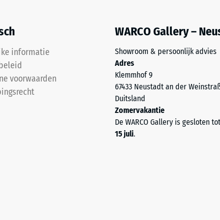
isch
WARCO Gallery – Neu
jke informatie
Showroom & persoonlijk advies
Adres
beleid
kte
Klemmhof 9
ne voorwaarden
67433 Neustadt an der Weinstra
ingsrecht
Duitsland
l
Zomervakantie
t
De WARCO Gallery is gesloten to
15 juli
.
nd
g.