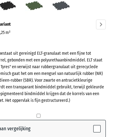
ve)
ariant
0,25 m²
bestaat uit gereinigd ELT-granulaat met een fijne tot
et
rel, gebonden met een polyurethaanbindmiddel. ELT staat
e Tyres" en verwijst naar rubbergranulaat uit gerecyclede
misch gaat het om een mengsel van natuurlijk rubber (NR)
(active)
nrood
dieen-rubber (SBR). Voor zwarte en antracietkleurige
rdt een transparant bindmiddel gebruikt, terwijl gekleurde
epigmenteerd bindmiddel krijgen dat de korrels van een
et. Het oppervlak is fijn gestructureerd.)
t
- € 0,60
teerde,
jnde
en
+ € 0,60
ordt
an vergelijking
or de