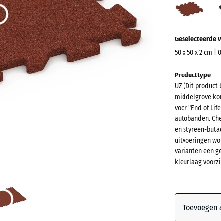
(acti
Meer
Geselecteerde v
informatie
over
50 x 50 x 2 cm | 
de
Afmetingen
Producttype
kleuren?
voor
UZ (Dit product 
verzending
Kleurenpal
middelgrove kor
540
weergeven
voor "End of Lif
x
autobanden. Che
Bakstee
540
en styreen-buta
x
uitvoeringen wo
varianten een g
20
kleurlaag voorzi
mm
Antracie
De geselec
blauw omli
Grasgro
afmeting w
Toevoegen a
gebruikt vo