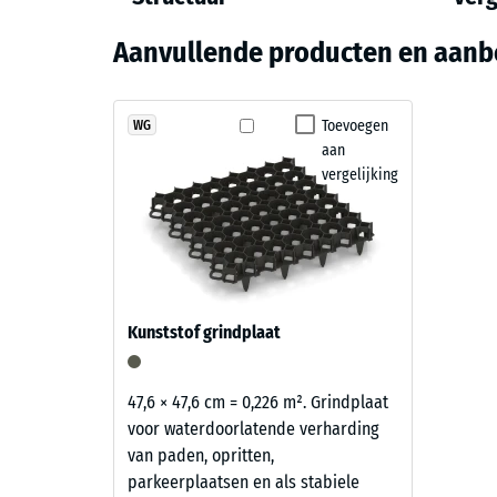
verwijderd met een stofzuiger of vochtige reiniging. 
Kleur
Drukste
en
functioneel en betrouwbaar. Daardoor zijn de tegels 
Baksteenrood
Aanvullende producten en aanb
Structuur
flexibel ingerichte trainingszones.
Schijnb
Schok-,
Terracotta
combineert
Toevoegen
WG
Antislip
aan
warme
Slijtva
vergelijking
rood-
en
Waterdo
bruintonen
Antisli
met
een
Thermis
levendige
Vorstbe
Kunststof grindplaat
korrelstructuur
Druks
die
natuurlijk
-
47,6 × 47,6 cm = 0,226 m². Grindplaat
past
voor waterdoorlatende verharding
Schaa
bij
van paden, opritten,
3
terrassen
parkeerplaatsen en als stabiele