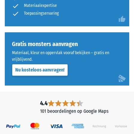
ca. 15°, groep
Materiaal
Materiaalexpertise
R10
–
Toepassingservaring
Bestanddelen
Thermische isolatie –
en
Schaalwaarde 3 =
opbouw
Warmtegeleidingscoëfficiënt
ca. 0,11 W/(m·K)
Gratis monsters aanvragen
Vorstbestendig
Materiaal, kleur en oppervlak vooraf bekijken – gratis en
Dit
Druksterkte
vrijblijvend.
product
-
Nu kosteloos aanvragen!
heeft
een
Schaalwaarde
tweelaagse
3
opbouw
=
en
4.4
bestaat
ca.
101 beoordelingen op Google Maps
uit
0,5
gereinigd,
mm
zwart