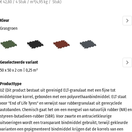
€ 42,80 / 4 Stuk / m²
(
4,95
kg
/ Stuk)
Kleur
Grasgroen
Grasgroen
Antraciet
Baksteenrood
Leisteengrijs
(active)
Meer
Geselecteerde variant
informatie
over
50 x 50 x 2 cm | 0,25 m²
de
Afmetingen
Producttype
kleuren?
voor
UZ (Dit product bestaat uit gereinigd ELT-granulaat met een fijne tot
verzending
Kleurenpalet
middelgrove korrel, gebonden met een polyurethaanbindmiddel. ELT staat
540
weergeven
voor "End of Life Tyres" en verwijst naar rubbergranulaat uit gerecyclede
x
autobanden. Chemisch gaat het om een mengsel van natuurlijk rubber (NR) en
(active)
Grasgroen
540
styreen-butadieen-rubber (SBR). Voor zwarte en antracietkleurige
x
uitvoeringen wordt een transparant bindmiddel gebruikt, terwijl gekleurde
varianten een gepigmenteerd bindmiddel krijgen dat de korrels van een
20