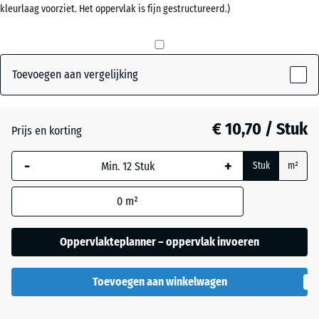
kleurlaag voorziet. Het oppervlak is fijn gestructureerd.)
mm
Antraciet
- € 1,20
De geselecteerde,
blauw omlijnde
Baksteenrood
- € 0,60
afmeting wordt
Toevoegen aan vergelijking
gebruikt voor de
behoefteberekening
Leisteengrijs
- € 0,60
(tenzij anders
€ 10,70 / Stuk
Prijs en korting
aangegeven in de
productgegevens).
-
+
Stuk
m²
50
0
m²
x
50
x 2
Oppervlakteplanner – oppervlak invoeren
cm
|
Toevoegen aan winkelwagen
0,25
m²