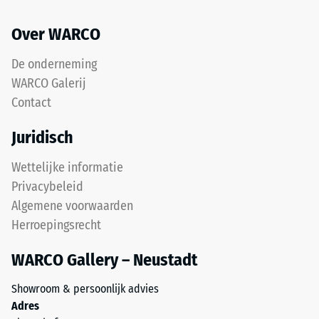
ELT-
resterende
granulaat,
deuk
Over WARCO
gebonden
na
met
De onderneming
een
24
WARCO Galerij
polyurethaanbindmiddel.
uur
Contact
ELT
ontlasting
staat
Juridisch
voor
(BS
"End
7188)
Wettelijke informatie
of
Privacybeleid
Life
Algemene voorwaarden
Tyres"
Herroepingsrecht
en
/ 5
verwijst
WARCO Gallery – Neustadt
naar
rubbergranulaat
Showroom & persoonlijk advies
uit
Adres
gerecyclede
De