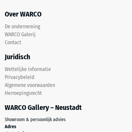
met
mm
een
Over WARCO
resterende
polyurethaanbindmiddel.
ELT
deuk
De onderneming
staat
na
WARCO Galerij
voor
Contact
24
"End
of
uur
Juridisch
Life
ontlasting
Tyres"
Wettelijke informatie
(BS
en
Privacybeleid
verwijst
7188)
Algemene voorwaarden
naar
Herroepingsrecht
rubbergranulaat
uit
WARCO Gallery – Neustadt
gerecyclede
/ 5
autobanden.
Showroom & persoonlijk advies
De
Adres
bovenste