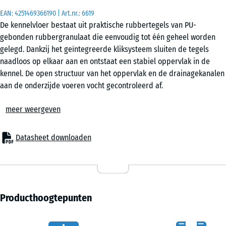
EAN:
4251469366190
| Art.nr.:
6619
De kennelvloer bestaat uit praktische rubbertegels van PU-
50
gebonden rubbergranulaat die eenvoudig tot één geheel worden
x
gelegd. Dankzij het geïntegreerde kliksysteem sluiten de tegels
50
naadloos op elkaar aan en ontstaat een stabiel oppervlak in de
x 4
+ € 3,50
kennel. De open structuur van het oppervlak en de drainagekanalen
cm
aan de onderzijde voeren vocht gecontroleerd af.
|
Stabiele verbinding zonder bevestiging
0,25
meer weergeven
Het kliksysteem zorgt ervoor dat de tegels stevig met elkaar
m²
verbonden blijven. Extra bevestiging met lijm of schroeven is niet
nodig. Ook zonder randopsluiting blijft het oppervlak op zijn plaats.
Datasheet downloaden
De onderlinge verbinding voorkomt dat honden afzonderlijke tegels
loswerken of optillen tijdens het gebruik.
Flexibel te plaatsen op verschillende ondergronden
De kennelvloer kan worden gelegd op een vaste ondergrond zoals
beton, asfalt of klinkerbestrating. Ook plaatsing op een ongebonden
Producthoogtepunten
draaglaag met splitbed is mogelijk. In de praktijk wordt vaak
gekozen voor een fundering met kunststof rasterplaten, omdat deze