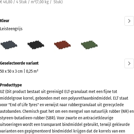
€ 46,80 / 4 Stuk / m²
(
7,00
kg
/ Stuk)
Kleur
Leisteengrijs
Leisteengrijs
Antraciet
Baksteenrood
Grasgroen
(active)
Meer
Geselecteerde variant
informatie
over
50 x 50 x 3 cm | 0,25 m²
de
Afmetingen
Producttype
kleuren?
voor
UZ (Dit product bestaat uit gereinigd ELT-granulaat met een fijne tot
verzending
Kleurenpalet
middelgrove korrel, gebonden met een polyurethaanbindmiddel. ELT staat
540
weergeven
voor "End of Life Tyres" en verwijst naar rubbergranulaat uit gerecyclede
x
autobanden. Chemisch gaat het om een mengsel van natuurlijk rubber (NR) en
(active)
Leisteengrijs
540
styreen-butadieen-rubber (SBR). Voor zwarte en antracietkleurige
x
uitvoeringen wordt een transparant bindmiddel gebruikt, terwijl gekleurde
varianten een gepigmenteerd bindmiddel krijgen dat de korrels van een
30