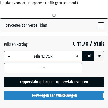
kleurlaag voorziet. Het oppervlak is fijn gestructureerd.)
mm
Antraciet
- € 0,50
De geselecteerde,
blauw omlijnde
Baksteenrood
afmeting wordt
Toevoegen aan vergelijking
gebruikt voor de
behoefteberekening
Grasgroen
+ € 0,50
(tenzij anders
€ 11,70 / Stuk
Prijs en korting
aangegeven in de
productgegevens).
-
+
Stuk
m²
50
0
m²
x
50
x 3
Oppervlakteplanner – oppervlak invoeren
cm
|
Toevoegen aan winkelwagen
0,25
m²