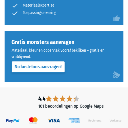
gemiddelde
en
Materiaalexpertise
acceptatiehoek
opbouw
Toepassingservaring
ca. 16°, groep
R10
Thermische isolatie –
Dit
Schaalwaarde 3 =
product
Gratis monsters aanvragen
Warmtegeleidingscoëfficiënt
heeft
ca. 0,11 W/(m·K)
Materiaal, kleur en oppervlak vooraf bekijken – gratis en
een
vrijblijvend.
Vorstbestendig
tweelaagse
Nu kosteloos aanvragen!
opbouw
Druksterkte
en
-
bestaat
Schaalwaarde
uit
gereinigd,
2
4.4
zwart
=
101 beoordelingen op Google Maps
ELT-
ca.
granulaat,
gebonden
0,75