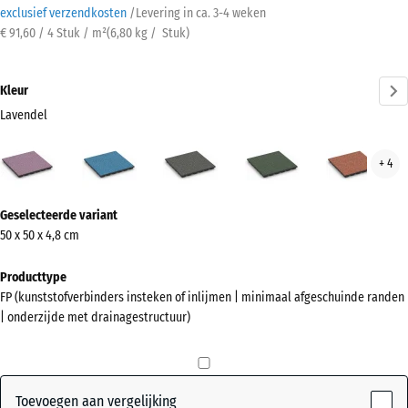
exclusief verzendkosten
/
Levering in ca.
3-4 weken
€ 91,60 / 4 Stuk / m²
(
6,80
kg
/ Stuk)
Kleur
Lavendel
Lavendel
Atlantisch
Donkergrijs
Engels
Etna
+ 4
(active)
graniet
gazon
Meer
Geselecteerde variant
informatie
50 x 50 x 4,8 cm
over
de
Producttype
kleuren?
FP (kunststofverbinders insteken of inlijmen | minimaal afgeschuinde randen
| onderzijde met drainagestructuur)
Kleurenpalet
weergeven
(active)
Lavendel
Toevoegen aan vergelijking