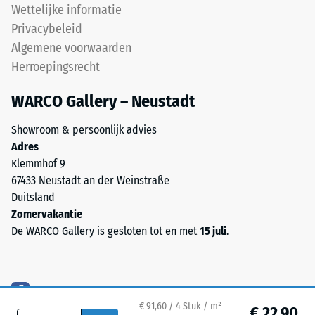
dien-
Wettelijke informatie
ca. 0,09 W/(m·K)
monomeer),
Privacybeleid
gebonden
Vorstbestendig
Algemene voorwaarden
met
Druksterkte
Herroepingsrecht
UV-
-
gestabiliseerd
WARCO Gallery – Neustadt
polyurethaan.
Schaalwaarde
De
1
Showroom & persoonlijk advies
open
Adres
=
oppervlaktestructuur
Klemmhof 9
zorgt
ca.
67433 Neustadt an der Weinstraße
voor
1
Duitsland
grip
Zomervakantie
mm
en
De WARCO Gallery is gesloten tot en met
15 juli
.
waterdoorlaatbaarheid.
resterende
De
deuk
draaglaag
na
bestaat
uit
€ 91,60 / 4 Stuk / m²
24
€ 22,90