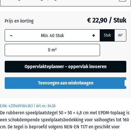
Atlantisch
€ 22,90 / Stuk
Prijs en korting
-
+
Donkergrijs
Stuk
m²
- € 0,40
graniet
0
m²
Engels
Oppervlakteplanner – oppervlak invoeren
gazon
Toevoegen aan winkelwagen
Etna
EAN:
4251469364363
| Art.nr.:
6436
De rubberen speelplaatstegel 50 × 50 × 4,8 cm met EPDM-toplaag is
Grijs
een schokdempende speelplaatsbedekking voor valhoogtes tot 160
graniet
cm. De tegel is beproefd volgens NEN-EN 1177 en geschikt voor