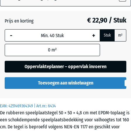
Atlantisch
€ 22,90 / Stuk
Prijs en korting
-
+
Donkergrijs
Stuk
m²
- € 0,40
graniet
0
m²
Engels
Oppervlakteplanner – oppervlak invoeren
gazon
Toevoegen aan winkelwagen
Etna
EAN:
4251469364349
| Art.nr.:
6434
De rubberen speelplaatstegel 50 × 50 × 4,8 cm met EPDM-toplaag is
Grijs
een schokdempende speelplaatsbedekking voor valhoogtes tot 160
graniet
cm. De tegel is beproefd volgens NEN-EN 1177 en geschikt voor