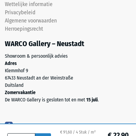
propeen-
Wettelijke informatie
ca. 0,09 W/(m·K)
dien-
Privacybeleid
monomeer),
Vorstbestendig
Algemene voorwaarden
gebonden
Druksterkte
Herroepingsrecht
met
-
UV-
WARCO Gallery – Neustadt
gestabiliseerd
Schaalwaarde
polyurethaan.
1
Showroom & persoonlijk advies
De
Adres
=
open
Klemmhof 9
oppervlaktestructuur
ca.
67433 Neustadt an der Weinstraße
zorgt
1
Duitsland
voor
Zomervakantie
mm
grip
De WARCO Gallery is gesloten tot en met
15 juli
.
en
resterende
waterdoorlaatbaarheid.
deuk
De
na
draaglaag
bestaat
€ 91,60 / 4 Stuk / m²
24
€ 22,90