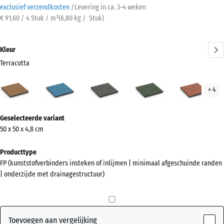
exclusief verzendkosten
/
Levering in ca.
3-4 weken
€ 91,60 / 4 Stuk / m²
(
6,80
kg
/ Stuk)
Kleur
Terracotta
Terracotta
Atlantisch
Donkergrijs
Engels
Etna
+ 4
(active)
graniet
gazon
Meer
Geselecteerde variant
informatie
50 x 50 x 4,8 cm
over
de
Producttype
kleuren?
FP (kunststofverbinders insteken of inlijmen | minimaal afgeschuinde randen
| onderzijde met drainagestructuur)
Kleurenpalet
weergeven
(active)
Terracotta
Toevoegen aan vergelijking