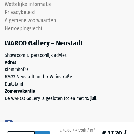
ELT
Wettelijke informatie
Schaalwaarde 5 =
staat
Privacybeleid
Warmtegeleidingscoëfficiënt
voor
ca. 0,07 W/(m·K)
Algemene voorwaarden
End
Herroepingsrecht
Vorstbestendig
of
Life
Druksterkte
WARCO Gallery – Neustadt
Tyres.
-
Het
Showroom & persoonlijk advies
Schaalwaarde
granulaat
Adres
bevat
2
Klemmhof 9
natuurrubber
67433 Neustadt an der Weinstraße
=
(NR)
Duitsland
ca.
en
Zomervakantie
styreen-
0,75
De WARCO Gallery is gesloten tot en met
15 juli
.
butadieenrubber
mm
(SBR),
resterende
gebonden
met
deuk
€ 70,80 / 4 Stuk / m²
een
€ 17,70 /