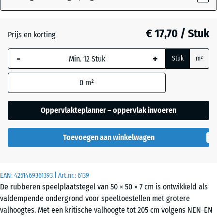
Grafietgrijs
+ € 0,50
€ 17,70 / Stuk
Prijs en korting
-
+
Lindegroen
+ € 0,50
Stuk
m²
0
m²
Tomatenrood
Oppervlakteplanner – oppervlak invoeren
Toevoegen aan winkelwagen
EAN:
4251469361393
| Art.nr.:
6139
De rubberen speelplaatstegel van 50 × 50 × 7 cm is ontwikkeld als
valdempende ondergrond voor speeltoestellen met grotere
valhoogtes. Met een kritische valhoogte tot 205 cm volgens NEN-EN