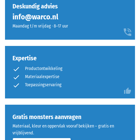
(BS 7188)
nog
oogt
Deskundig advies
geen
en
Schijnbare
info@warco.nl
product
dichtheid -
goed
geselecteerd
schaalwaarde
Maandag t/m vrijdag · 8–17 uur
aansluit
voor
1 = tot 780
bij
kg/m³
de
moderne
productvergelijking.
buitenruimten
Schok-, trillings- en
en
Expertise
contactgeluiddemping
industriële
– Schaalwaarde 5 =
Productontwikkeling
uitstekende demping
omgevingen.
Materiaalexpertise
Antislipklasse DS
Toepassingservaring
(EN 14041) -
Materiaal
Schaalwaarde 3 =
–
Wrijvingscoëfficiënt
Bestanddelen
ca. 0,45
en
Gratis monsters aanvragen
opbouw
Slijtvastheid –
Materiaal, kleur en oppervlak vooraf bekijken – gratis en
Bestendigheid
vrijblijvend.
tegen