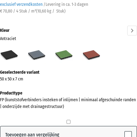
exclusief verzendkosten
/
Levering in ca.
1-3 dagen
€ 70,80 / 4 Stuk / m²
(
10,60
kg
/ Stuk)
Kleur
Antraciet
Antraciet
Grafietgrijs
Lindegroen
Tomatenrood
(active)
Meer
Geselecteerde variant
informatie
50 x 50 x 7 cm
over
de
Producttype
kleuren?
FP (kunststofverbinders insteken of inlijmen | minimaal afgeschuinde randen
| onderzijde met drainagestructuur)
Kleurenpalet
weergeven
(active)
Antraciet
Toevoegen aan vergelijking