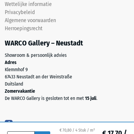
voor
Wettelijke informatie
Schaalwaarde 5 =
End
Privacybeleid
Warmtegeleidingscoëfficiënt
of
ca. 0,07 W/(m·K)
Algemene voorwaarden
Life
Herroepingsrecht
Vorstbestendig
Tyres.
Het
Druksterkte
WARCO Gallery – Neustadt
granulaat
-
bevat
Showroom & persoonlijk advies
Schaalwaarde
natuurrubber
Adres
(NR)
2
Klemmhof 9
en
67433 Neustadt an der Weinstraße
=
styreen-
Duitsland
ca.
butadieenrubber
Zomervakantie
(SBR),
0,75
De WARCO Gallery is gesloten tot en met
15 juli
.
gebonden
mm
met
resterende
een
PU-
deuk
€ 70,80 / 4 Stuk / m²
bindmiddel.
€ 17,70 /