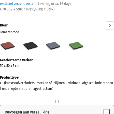
exclusief verzendkosten
/
Levering in ca.
1-3 dagen
€ 70,80 / 4 Stuk / m²
(
10,60
kg
/ Stuk)
Kleur
Tomatenrood
Tomatenrood
Antraciet
Grafietgrijs
Lindegroen
(active)
Meer
Geselecteerde variant
informatie
50 x 50 x 7 cm
over
de
Producttype
kleuren?
FP (kunststofverbinders insteken of inlijmen | minimaal afgeschuinde randen
| onderzijde met drainagestructuur)
Kleurenpalet
weergeven
(active)
Tomatenrood
Toevoegen aan vergelijking