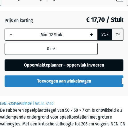
Antraciet
€ 17,70 / Stuk
Prijs en korting
-
+
Grafietgrijs
+ € 0,50
Stuk
m²
0
m²
Lindegroen
+ € 0,50
Oppervlakteplanner – oppervlak invoeren
Toevoegen aan winkelwagen
EAN:
4251469361409
| Art.nr.:
6140
De rubberen speelplaatstegel van 50 × 50 × 7 cm is ontwikkeld als
valdempende ondergrond voor speeltoestellen met grotere
valhoogtes. Met een kritische valhoogte tot 205 cm volgens NEN-EN