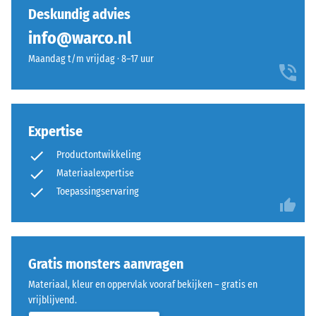
(BS 7188)
nog
krachtige
Deskundig advies
geen
uitstraling
Schijnbare
info@warco.nl
product
dichtheid -
die
geselecteerd
schaalwaarde
Maandag t/m vrijdag · 8–17 uur
van
voor
1 = tot 780
afstand
kg/m³
de
goed
productvergelijking.
zichtbaar
Schok-, trillings- en
blijft.
Expertise
contactgeluiddemping
– Schaalwaarde 5 =
Productontwikkeling
uitstekende demping
Materiaal
Materiaalexpertise
Antislipklasse DS
–
Toepassingservaring
(EN 14041) -
Bestanddelen
Schaalwaarde 3 =
en
Wrijvingscoëfficiënt
opbouw
ca. 0,45
Gratis monsters aanvragen
Slijtvastheid –
Materiaal, kleur en oppervlak vooraf bekijken – gratis en
Bestendigheid
Rubbergranulaat
vrijblijvend.
tegen
uit