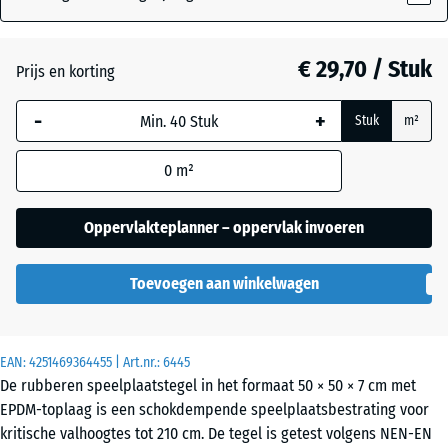
Atlantisch
€ 29,70 / Stuk
Prijs en korting
-
+
Donkergrijs
Stuk
m²
graniet
0
m²
Engels
Oppervlakteplanner – oppervlak invoeren
gazon
Toevoegen aan winkelwagen
Etna
EAN:
4251469364455
| Art.nr.:
6445
De rubberen speelplaatstegel in het formaat 50 × 50 × 7 cm met
Grijs
EPDM-toplaag is een schokdempende speelplaatsbestrating voor
graniet
kritische valhoogtes tot 210 cm. De tegel is getest volgens NEN-EN