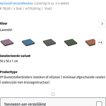
exclusief verzendkosten
/
Levering in ca.
3-4 weken
€ 118,80 / 4 Stuk / m²
(
10,80
kg
/ Stuk)
Kleur
Lavendel
Lavendel
Atlantisch
Donkergrijs
Engels
Etna
+ 4
(active)
graniet
gazon
Meer
Geselecteerde variant
informatie
50 x 50 x 7 cm
over
de
Producttype
kleuren?
FP (kunststofverbinders insteken of inlijmen | minimaal afgeschuinde randen
| onderzijde met drainagestructuur)
Kleurenpalet
weergeven
(active)
Lavendel
Toevoegen aan vergelijking