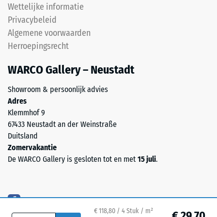
monomeer),
Wettelijke informatie
ca. 0,07 W/(m·K)
gebonden
Privacybeleid
met
Vorstbestendig
Algemene voorwaarden
UV-
Druksterkte
Herroepingsrecht
gestabiliseerd
-
polyurethaan.
WARCO Gallery – Neustadt
De
Schaalwaarde
open
1
Showroom & persoonlijk advies
oppervlaktestructuur
Adres
=
zorgt
Klemmhof 9
voor
ca.
67433 Neustadt an der Weinstraße
grip
1
Duitsland
en
Zomervakantie
mm
waterdoorlaatbaarheid.
De WARCO Gallery is gesloten tot en met
15 juli
.
De
resterende
draaglaag
deuk
bestaat
na
uit
gereinigd
€ 118,80 / 4 Stuk / m²
24
€ 29,70