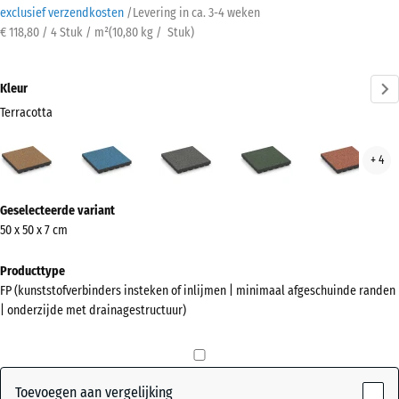
exclusief verzendkosten
/
Levering in ca.
3-4 weken
€ 118,80 / 4 Stuk / m²
(
10,80
kg
/ Stuk)
Kleur
Terracotta
Terracotta
Atlantisch
Donkergrijs
Engels
Etna
+ 4
(active)
graniet
gazon
Meer
Geselecteerde variant
informatie
50 x 50 x 7 cm
over
de
Producttype
kleuren?
FP (kunststofverbinders insteken of inlijmen | minimaal afgeschuinde randen
| onderzijde met drainagestructuur)
Kleurenpalet
weergeven
(active)
Terracotta
Toevoegen aan vergelijking