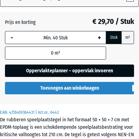
Atlantisch
€ 29,70 / Stuk
Prijs en korting
-
+
Donkergrijs
Stuk
m²
graniet
0
m²
Engels
Oppervlakteplanner – oppervlak invoeren
gazon
Toevoegen aan winkelwagen
Etna
EAN:
4251469364431
| Art.nr.:
6443
De rubberen speelplaatstegel in het formaat 50 × 50 × 7 cm met
Grijs
EPDM-toplaag is een schokdempende speelplaatsbestrating voor
graniet
kritische valhoogtes tot 210 cm. De tegel is getest volgens NEN-EN