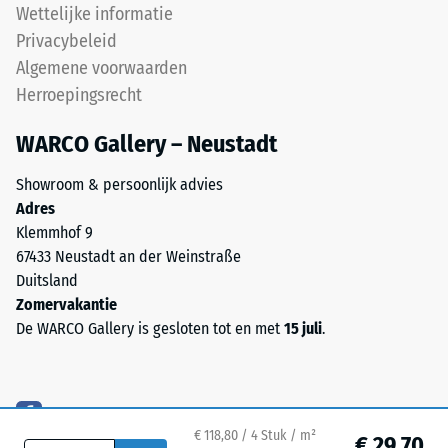
propeen-
Wettelijke informatie
ca. 0,07 W/(m·K)
dien-
Privacybeleid
monomeer),
Vorstbestendig
Algemene voorwaarden
gebonden
Druksterkte
Herroepingsrecht
met
-
UV-
WARCO Gallery – Neustadt
gestabiliseerd
Schaalwaarde
polyurethaan.
1
Showroom & persoonlijk advies
De
Adres
=
open
Klemmhof 9
oppervlaktestructuur
ca.
67433 Neustadt an der Weinstraße
zorgt
1
Duitsland
voor
Zomervakantie
mm
grip
De WARCO Gallery is gesloten tot en met
15 juli
.
en
resterende
waterdoorlaatbaarheid.
deuk
De
na
draaglaag
bestaat
€ 118,80 / 4 Stuk / m²
24
€ 29,70