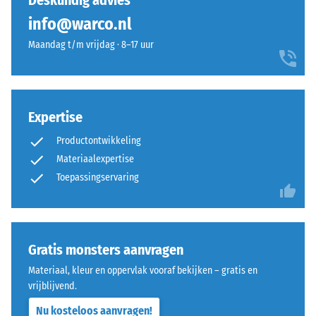
Deskundig advies
geen
een
dichtheid -
info@warco.nl
product
schaalwaarde
warm
geselecteerd
1 = tot 780
Maandag t/m vrijdag · 8–17 uur
oppervlak
voor
kg/m³
met
de
een
Schok-, trillings- en
productvergelijking.
natuurlijke
contactgeluiddemping
steenuitstraling.
Expertise
– Schaalwaarde 4 =
sterke demping
Productontwikkeling
Materiaal
Antislipklasse DS
Materiaalexpertise
(EN 14041) -
–
Toepassingservaring
Schaalwaarde 4 =
Bestanddelen
Wrijvingscoëfficiënt
en
ca. 0,53
opbouw
Slijtvastheid –
Gratis monsters aanvragen
Bestendigheid
Dit
Materiaal, kleur en oppervlak vooraf bekijken – gratis en
tegen
product
vrijblijvend.
abrasieve
heeft
slijtage –
Nu kosteloos aanvragen!
een