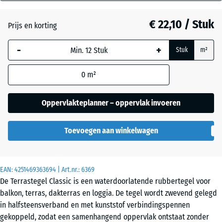
mm
Atlantisch
€ 22,10 / Stuk
Prijs en korting
De geselecteerde,
blauw omlijnde
Donkergrijs
-
+
Stuk
m²
afmeting wordt
graniet
gebruikt voor de
0
m²
behoefteberekening
(tenzij anders
Engels
aangegeven in de
Oppervlakteplanner – oppervlak invoeren
gazon
productgegevens).
Toevoegen aan winkelwagen
50
Etna
x
50
x 4
EAN:
4251469363694
| Art.nr.:
6369
cm
Grijs
De Terrastegel Classic is een waterdoorlatende rubbertegel voor
graniet
balkon, terras, dakterras en loggia. De tegel wordt zwevend gelegd
in halfsteensverband en met kunststof verbindingspennen
50
gekoppeld, zodat een samenhangend oppervlak ontstaat zonder