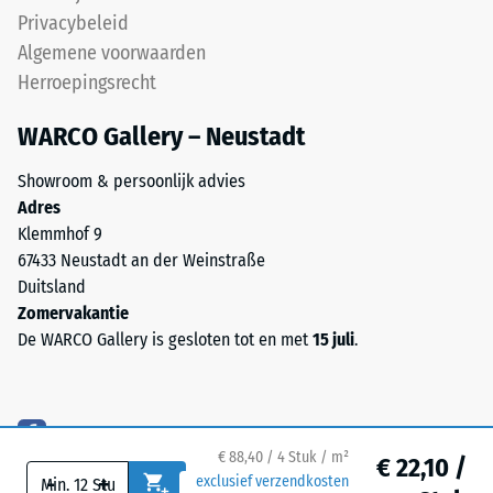
propeen-
Privacybeleid
dien-
Vorstbestendig
Algemene voorwaarden
monomeer),
Druksterkte
Herroepingsrecht
gebonden
-
met
WARCO Gallery – Neustadt
UV-
Schaalwaarde
gestabiliseerd
1
Showroom & persoonlijk advies
polyurethaan.
Adres
=
De
Klemmhof 9
open
ca.
67433 Neustadt an der Weinstraße
oppervlaktestructuur
1
Duitsland
zorgt
Zomervakantie
mm
voor
De WARCO Gallery is gesloten tot en met
15 juli
.
grip
resterende
en
deuk
waterdoorlaatbaarheid.
na
De
draaglaag
€ 88,40 / 4 Stuk / m²
24
€ 22,10 /
-
+
exclusief verzendkosten
bestaat