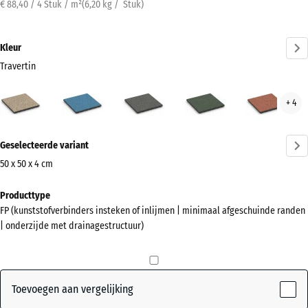
€ 88,40 / 4 Stuk / m²
(
6,20
kg
/ Stuk)
Kleur
Travertin
Travertin
Atlantisch
Donkergrijs
Engels
Etna
+ 4
(active)
graniet
gazon
Meer
Geselecteerde variant
informatie
over
50 x 50 x 4 cm
de
Afmetingen
Producttype
kleuren?
voor
FP (kunststofverbinders insteken of inlijmen | minimaal afgeschuinde randen
verzending
Kleurenpalet
| onderzijde met drainagestructuur)
500
weergeven
x
(active)
Travertin
500
x
Toevoegen aan vergelijking
40