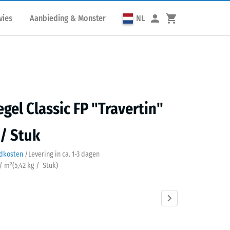
vies
Aanbieding & Monster
NL
egel Classic FP "Travertin"
 / Stuk
ndkosten
/
Levering in ca.
1-3 dagen
 / m²
(
5,42
kg
/ Stuk)
rtin
Atlantisch
Donkergrijs
Engels
Etna