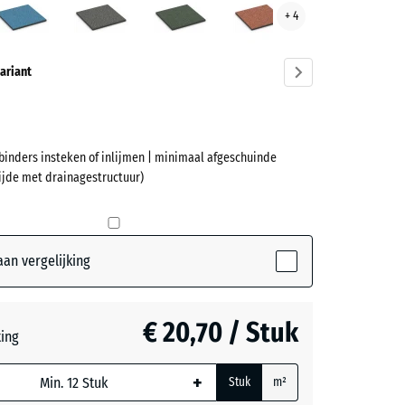
+ 4
ve)
graniet
gazon
ariant
rbinders insteken of inlijmen | minimaal afgeschuinde
et
ijde met drainagestructuur)
(active)
n
an vergelijking
ch
€ 20,70 / Stuk
teerde,
ting
jnde
rijs
+
ordt
Stuk
m²
or de