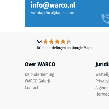
incidenteel reinigen met water is doorgaans voldoen
combineert
Antislip
info@warco.nl
afzonderlijk worden vervangen zonder het gehele op
zand-,
Slijtva
beige-
Maandag t/m vrijdag · 8–17 uur
en
Waterdo
lichtbruine
Antisli
tinten
tot
Thermis
4.4
een
Vorstbe
101 beoordelingen op Google Maps
warm
Druks
oppervlak
met
-
Over WARCO
Jurid
een
Schaa
natuurlijke
De onderneming
Wetteli
1
steenuitstraling.
WARCO Galerij
Privacy
=
Contact
Algeme
ca.
Materiaal
Herroep
–
1
Bestanddelen
mm