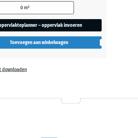
rekening
0
m²
ers
 in de
ppervlakteplanner – oppervlak invoeren
evens).
Toevoegen aan winkelwagen
t downloaden
l
,40