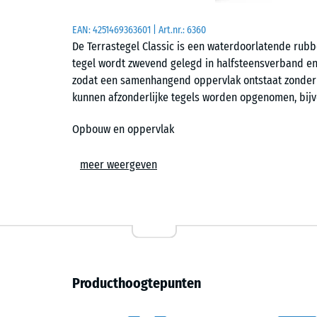
EAN:
4251469363601
| Art.nr.:
6360
De Terrastegel Classic is een waterdoorlatende rubbe
tegel wordt zwevend gelegd in halfsteensverband e
zodat een samenhangend oppervlak ontstaat zonder 
kunnen afzonderlijke tegels worden opgenomen, bijv
Opbouw en oppervlak
De tegel heeft een tweelaagse opbouw. De draaglaa
meer weergeven
basis van gerecyclede autobanden (ELT). Daarop li
bestendig is en zijn kleur behoudt bij buitengebruik. 
stroef en geschikt voor gebruik op blote voeten.
Drainage
Dankzij de openporige structuur kan regenwater doo
Producthoogtepunten
ondersteunen drainagekanalen de afvoer, zodat water 
roosters voor grindstabilisatie kan het water direct 