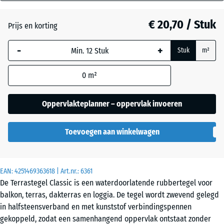
mm
Donkergrijs
graniet
€ 20,70 / Stuk
Prijs en korting
De geselecteerde,
blauw omlijnde
-
+
Stuk
m²
afmeting wordt
Engels
gebruikt voor de
gazon
0
m²
behoefteberekening
(tenzij anders
aangegeven in de
Oppervlakteplanner – oppervlak invoeren
Etna
productgegevens).
Toevoegen aan winkelwagen
50
Grijs
x
graniet
50
x 3
EAN:
4251469363618
| Art.nr.:
6361
cm
De Terrastegel Classic is een waterdoorlatende rubbertegel voor
Lavendel
balkon, terras, dakterras en loggia. De tegel wordt zwevend gelegd
in halfsteensverband en met kunststof verbindingspennen
50
gekoppeld, zodat een samenhangend oppervlak ontstaat zonder