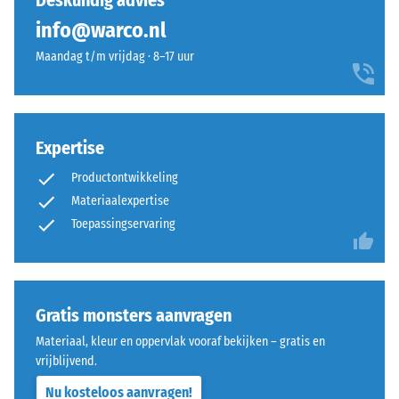
Deskundig advies
geen
fris
dichtheid -
info@warco.nl
product
schaalwaarde
kleuroppervlak
geselecteerd
1 = tot 780
Maandag t/m vrijdag · 8–17 uur
dat
voor
kg/m³
aan
de
een
Schok-, trillings- en
productvergelijking.
zee-
contactgeluiddemping
of
Expertise
– Schaalwaarde 3 =
wateroppervlak
duidelijke demping
Productontwikkeling
doet
Antislipklasse DS
Materiaalexpertise
denken.
(EN 14041) -
Toepassingservaring
Schaalwaarde 4 =
Wrijvingscoëfficiënt
Materiaal
ca. 0,53
–
Bestanddelen
Slijtvastheid –
Gratis monsters aanvragen
en
Bestendigheid
Materiaal, kleur en oppervlak vooraf bekijken – gratis en
opbouw
tegen
vrijblijvend.
abrasieve
slijtage –
Nu kosteloos aanvragen!
Dit