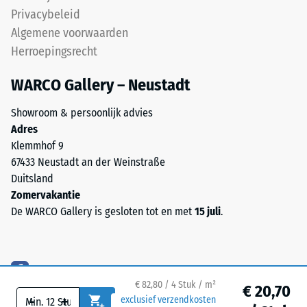
EPDM-
Privacybeleid
granulaat
Vorstbestendig
Algemene voorwaarden
(ethyleen-
Druksterkte
Herroepingsrecht
propeen-
-
dien-
WARCO Gallery – Neustadt
monomeer),
Schaalwaarde
gebonden
1
Showroom & persoonlijk advies
met
Adres
=
UV-
Klemmhof 9
gestabiliseerd
ca.
67433 Neustadt an der Weinstraße
polyurethaan.
1
Duitsland
De
Zomervakantie
mm
open
De WARCO Gallery is gesloten tot en met
15 juli
.
oppervlaktestructuur
resterende
zorgt
deuk
voor
na
grip
en
€ 82,80 / 4 Stuk / m²
24
€ 20,70
-
+
exclusief verzendkosten
waterdoorlaatbaarheid.