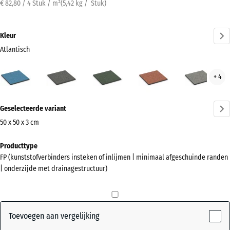
€ 82,80 / 4 Stuk / m²
(
5,42
kg
/ Stuk)
Kleur
Atlantisch
Atlantisch
Donkergrijs
Engels
Etna
Grijs
+ 4
(active)
graniet
gazon
gran
Meer
Geselecteerde variant
informatie
over
50 x 50 x 3 cm
de
Afmetingen
Producttype
kleuren?
voor
FP (kunststofverbinders insteken of inlijmen | minimaal afgeschuinde randen
verzending
Kleurenpalet
| onderzijde met drainagestructuur)
500
weergeven
x
(active)
Atlantisch
500
x
Toevoegen aan vergelijking
30