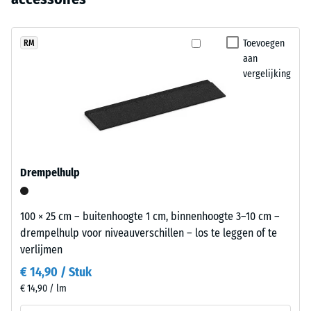
uitwisselbaar.
(BS 7188)
nog
en
geen
buitenruimten
Schijnbare
product
dichtheid -
een
Toevoegen
RM
geselecteerd
schaalwaarde
aan
luchtige
voor
1 = tot 780
vergelijking
uitstraling
kg/m³
de
geeft.
productvergelijking.
Schok-, trillings- en
contactgeluiddemping
Materiaal
– Schaalwaarde 3 =
–
duidelijke demping
Bestanddelen
Drempelhulp
Antislipklasse DS
en
(EN 14041) -
opbouw
Schaalwaarde 3 =
100 × 25 cm – buitenhoogte 1 cm, binnenhoogte 3–10 cm –
Wrijvingscoëfficiënt
drempelhulp voor niveauverschillen – los te leggen of te
ca. 0,45
verlijmen
Dit
Slijtvastheid –
€ 14,90 / Stuk
product
Bestendigheid
€ 14,90 / lm
heeft
tegen
een