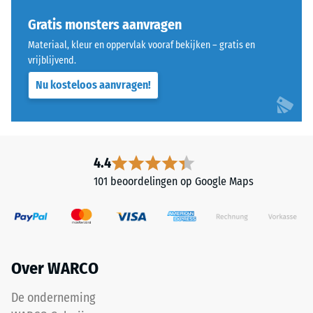
Life
Schaalwaarde 3 =
Tyres"
Gratis monsters aanvragen
Warmtegeleidingscoëfficiënt
en
ca. 0,11 W/(m·K)
Materiaal, kleur en oppervlak vooraf bekijken – gratis en
verwijst
vrijblijvend.
Vorstbestendig
naar
Nu kosteloos aanvragen!
rubbergranulaat
Druksterkte
uit
-
gerecyclede
Schaalwaarde
autobanden.
De
2
4.4
bovenste
=
101 beoordelingen op Google Maps
slijtlaag
ca.
van
fijn
0,75
ELT-
mm
granulaat
Over WARCO
resterende
vormt
een
deuk
De onderneming
gripvast