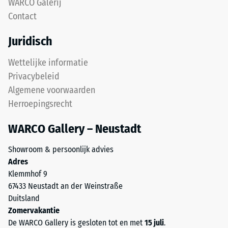
na
WARCO Galerij
oppervlak
Contact
24
met
een
uur
Juridisch
fijne
ontlasting
structuur.
Wettelijke informatie
(BS
De
Privacybeleid
onderlaag
7188)
Algemene voorwaarden
van
Herroepingsrecht
grover
ELT-
WARCO Gallery – Neustadt
granulaat
/ 5
zorgt
Showroom & persoonlijk advies
voor
Adres
elasticiteit,
Klemmhof 9
schokdemping
67433 Neustadt an der Weinstraße
en
De
Duitsland
een
druksterkte
Zomervakantie
goede
van
De WARCO Gallery is gesloten tot en met
15 juli
.
waterdoorlaatbaarheid.