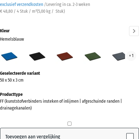
exclusief verzendkosten
/
Levering in ca.
2-3 weken
€ 48,80 / 4 Stuk / m²
(
5,00
kg
/ Stuk)
Kleur
Hemelsblauw
Hemelsblauw
Antraciet
Baksteenrood
Grasgroen
Leis
+ 1
(active)
Meer
Geselecteerde variant
informatie
50 x 50 x 3 cm
over
de
Producttype
kleuren?
FF (kunststofverbinders insteken of inlijmen | afgeschuinde randen |
drainagekanalen)
Kleurenpalet
weergeven
(active)
Hemelsblauw
Toevoegen aan vergelijking