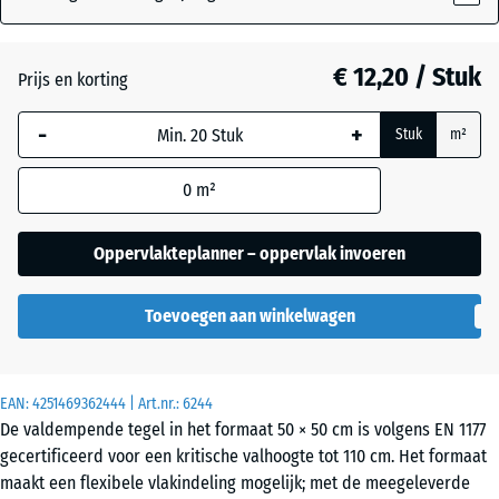
Antraciet
- € 2,80
€ 12,20 / Stuk
Prijs en korting
-
+
Baksteenrood
- € 2,70
Stuk
m²
0
m²
Grasgroen
- € 1,80
Oppervlakteplanner – oppervlak invoeren
Leisteengrijs
Toevoegen aan winkelwagen
Zandbeige
+ € 0,30
EAN:
4251469362444
| Art.nr.:
6244
De valdempende tegel in het formaat 50 × 50 cm is volgens EN 1177
gecertificeerd voor een kritische valhoogte tot 110 cm. Het formaat
maakt een flexibele vlakindeling mogelijk; met de meegeleverde