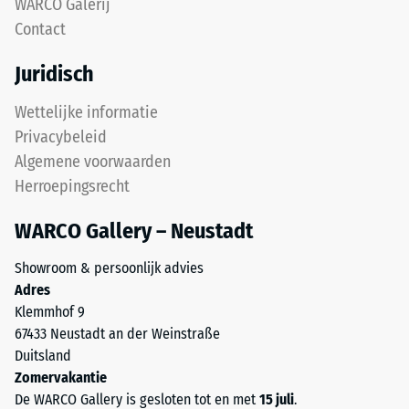
na
WARCO Galerij
voor
Contact
24
"End
of
uur
Juridisch
Life
ontlasting
Tyres"
Wettelijke informatie
(BS
en
Privacybeleid
verwijst
7188)
Algemene voorwaarden
naar
Herroepingsrecht
rubbergranulaat
uit
WARCO Gallery – Neustadt
gerecyclede
/ 5
autobanden.
Showroom & persoonlijk advies
De
Adres
bovenste
Klemmhof 9
slijtlaag
67433 Neustadt an der Weinstraße
van
De
Duitsland
fijn
druksterkte
Zomervakantie
ELT-
van
De WARCO Gallery is gesloten tot en met
15 juli
.
granulaat