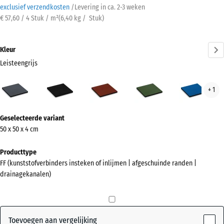
exclusief verzendkosten
/
Levering in ca.
2-3 weken
€ 57,60 / 4 Stuk / m²
(
6,40
kg
/ Stuk)
Kleur
Leisteengrijs
Leisteengrijs
Antraciet
Baksteenrood
Grasgroen
Hem
+ 1
(active)
Meer
Geselecteerde variant
informatie
50 x 50 x 4 cm
over
de
Producttype
kleuren?
FF (kunststofverbinders insteken of inlijmen | afgeschuinde randen |
drainagekanalen)
Kleurenpalet
weergeven
(active)
Leisteengrijs
Toevoegen aan vergelijking