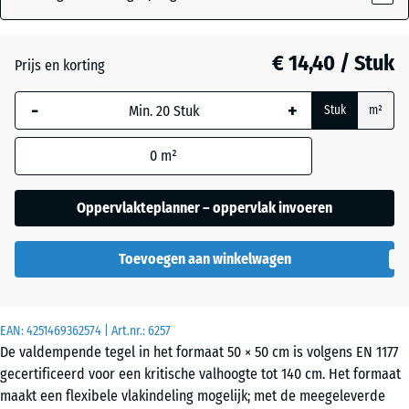
Antraciet
- € 3,10
€ 14,40 / Stuk
Prijs en korting
-
+
Baksteenrood
- € 2,70
Stuk
m²
0
m²
Grasgroen
- € 1,80
Oppervlakteplanner – oppervlak invoeren
Hemelsblauw
Toevoegen aan winkelwagen
Zandbeige
+ € 0,30
EAN:
4251469362574
| Art.nr.:
6257
De valdempende tegel in het formaat 50 × 50 cm is volgens EN 1177
gecertificeerd voor een kritische valhoogte tot 140 cm. Het formaat
maakt een flexibele vlakindeling mogelijk; met de meegeleverde