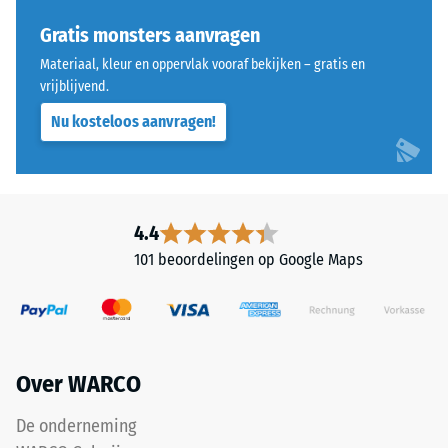
Dit
Schaalwaarde 4 =
product
Gratis monsters aanvragen
Warmtegeleidingscoëfficiënt
heeft
ca. 0,09 W/(m·K)
Materiaal, kleur en oppervlak vooraf bekijken – gratis en
een
vrijblijvend.
Vorstbestendig
tweelaagse
Nu kosteloos aanvragen!
opbouw
Druksterkte
en
-
bestaat
Schaalwaarde
uit
gereinigd,
2
4.4
zwart
=
101 beoordelingen op Google Maps
ELT-
ca.
granulaat,
gebonden
0,75
met
mm
een
Over WARCO
resterende
polyurethaanbindmiddel.
ELT
deuk
De onderneming
staat