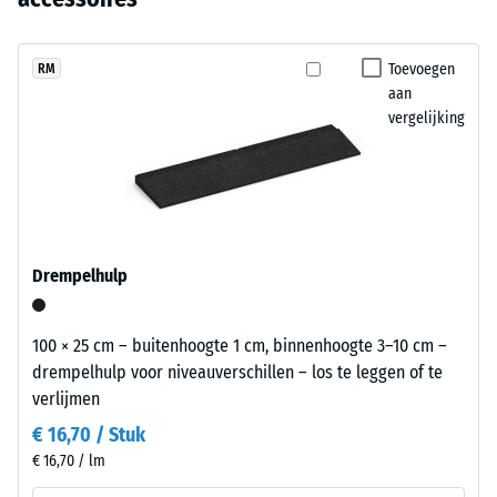
uitwisselbaar.
(BS 7188)
nog
granulaat
geen
met
Schijnbare
product
dichtheid -
een
Toevoegen
RM
geselecteerd
schaalwaarde
aan
leigrijs
voor
1 = tot 780
vergelijking
gepigmenteerd
kg/m³
de
bindmiddel.
productvergelijking.
De
Schok-, trillings- en
kleur
contactgeluiddemping
oogt
– Schaalwaarde 4 =
sterke demping
als
Drempelhulp
een
Antislipklasse DS
donker,
(EN 14041) -
koel
Schaalwaarde 3 =
100 × 25 cm – buitenhoogte 1 cm, binnenhoogte 3–10 cm –
grijs.
Wrijvingscoëfficiënt
drempelhulp voor niveauverschillen – los te leggen of te
De
ca. 0,45
verlijmen
gekleurde
Slijtvastheid –
€ 16,70 / Stuk
coating
Bestendigheid
€ 16,70 / lm
kan
tegen
slijten;