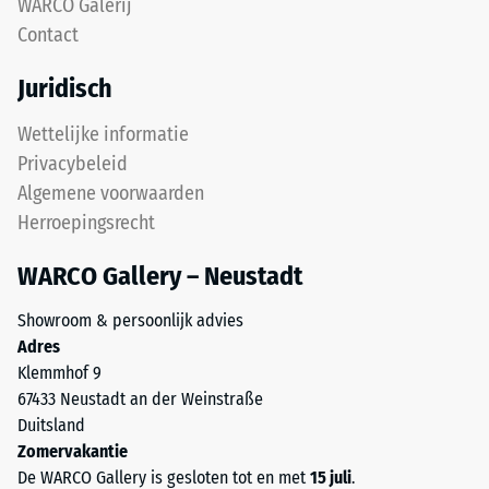
na
WARCO Galerij
vormt
Contact
24
een
gripvast
uur
Juridisch
oppervlak
ontlasting
met
Wettelijke informatie
(BS
een
Privacybeleid
fijne
7188)
Algemene voorwaarden
structuur.
Herroepingsrecht
De
onderlaag
WARCO Gallery – Neustadt
van
/ 5
grover
Showroom & persoonlijk advies
ELT-
Adres
granulaat
Klemmhof 9
zorgt
67433 Neustadt an der Weinstraße
voor
De
Duitsland
elasticiteit,
druksterkte
Zomervakantie
schokdemping
van
De WARCO Gallery is gesloten tot en met
15 juli
.
en