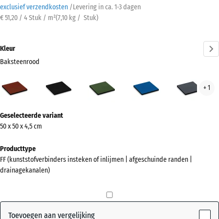
exclusief verzendkosten
/
Levering in ca.
1-3 dagen
€ 51,20 / 4 Stuk / m²
(
7,10
kg
/ Stuk)
Kleur
Baksteenrood
Baksteenrood
Antraciet
Grasgroen
Hemelsblauw
Leis
+ 1
(active)
Meer
Geselecteerde variant
informatie
50 x 50 x 4,5 cm
over
de
Producttype
kleuren?
FF (kunststofverbinders insteken of inlijmen | afgeschuinde randen |
drainagekanalen)
Kleurenpalet
weergeven
(active)
Baksteenrood
Toevoegen aan vergelijking