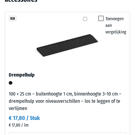
uitwisselbaar.
(BS 7188)
nog
levendige
geen
korrelstructuur
Schijnbare
product
dichtheid -
die
Toevoegen
RM
geselecteerd
schaalwaarde
aan
natuurlijk
voor
1 = tot 780
vergelijking
past
kg/m³
de
bij
productvergelijking.
terrassen
Schok-, trillings- en
en
contactgeluiddemping
tuinen.
– Schaalwaarde 4 =
sterke demping
Drempelhulp
Antislipklasse DS
Materiaal
(EN 14041) -
–
Schaalwaarde 3 =
100 × 25 cm – buitenhoogte 1 cm, binnenhoogte 3–10 cm –
Bestanddelen
Wrijvingscoëfficiënt
drempelhulp voor niveauverschillen – los te leggen of te
en
ca. 0,45
verlijmen
opbouw
Slijtvastheid –
€ 17,80 / Stuk
Bestendigheid
€ 17,80 / lm
tegen
Dit