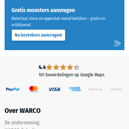
voor
Schaalwaarde 4 =
"End
Gratis monsters aanvragen
Warmtegeleidingscoëfficiënt
of
ca. 0,09 W/(m·K)
Materiaal, kleur en oppervlak vooraf bekijken – gratis en
Life
vrijblijvend.
Vorstbestendig
Tyres"
Nu kosteloos aanvragen!
en
Druksterkte
verwijst
-
naar
Schaalwaarde
rubbergranulaat
uit
2
4.4
gerecyclede
=
101 beoordelingen op Google Maps
autobanden.
ca.
De
bovenste
0,75
slijtlaag
mm
van
Over WARCO
resterende
fijn
ELT-
deuk
De onderneming
granulaat