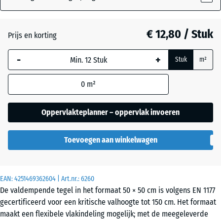
Antraciet
- € 0,10
€ 12,80 / Stuk
Prijs en korting
-
+
Grasgroen
+ € 0,90
Stuk
m²
0
m²
Hemelsblauw
+ € 2,70
Oppervlakteplanner – oppervlak invoeren
Leisteengrijs
+ € 2,70
Toevoegen aan winkelwagen
Zandbeige
+ € 3,00
EAN:
4251469362604
| Art.nr.:
6260
De valdempende tegel in het formaat 50 × 50 cm is volgens EN 1177
gecertificeerd voor een kritische valhoogte tot 150 cm. Het formaat
maakt een flexibele vlakindeling mogelijk; met de meegeleverde