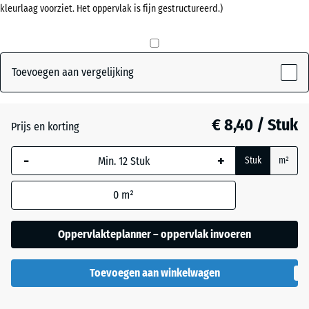
kleurlaag voorziet. Het oppervlak is fijn gestructureerd.)
mm
Baksteenrood
+ € 0,50
De geselecteerde,
blauw omlijnde
Grasgroen
+ € 1,00
afmeting wordt
Toevoegen aan vergelijking
gebruikt voor de
behoefteberekening
Leisteengrijs
+ € 0,50
(tenzij anders
€ 8,40 / Stuk
Prijs en korting
aangegeven in de
productgegevens).
-
+
Stuk
m²
50
0
m²
x
50
x 2
Oppervlakteplanner – oppervlak invoeren
cm
|
Toevoegen aan winkelwagen
0,25
m²