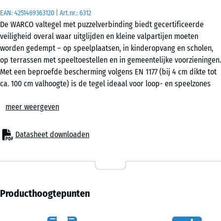
EAN:
4251469363120
| Art.nr.:
6312
De WARCO valtegel met puzzelverbinding biedt gecertificeerde
50
veiligheid overal waar uitglijden en kleine valpartijen moeten
x
worden gedempt – op speelplaatsen, in kinderopvang en scholen,
50
op terrassen met speeltoestellen en in gemeentelijke voorzieningen.
x 3
+ € 2,80
Met een beproefde bescherming volgens EN 1177 (bij 4 cm dikte tot
cm
ca. 100 cm valhoogte) is de tegel ideaal voor loop- en speelzones
|
zonder hoge klimtoestellen of verhoogde platforms. Ook in
0,25
meer weergeven
seniorenvoorzieningen, revalidatie en fitnessomgevingen is de
m²
elastische puzzeltegel een beproefde vloeroplossing die veiligheid,
comfort en kostenefficiëntie combineert.
Datasheet downloaden
Toepassingen
50
– Speelzones voor jonge kinderen, balans- en bewegingsgebieden
x
– Schoolpleinen, kinderopvang en gemeentelijke locaties
50
– Terrassen met speeltoestellen of zitgebieden
x 4
+ € 6,30
– Fitness- en outdoorfitnesszones
Producthoogtepunten
cm
– Seniorenwoningen, verpleeghuizen, revalidatie- en
|
therapieruimten
0,25