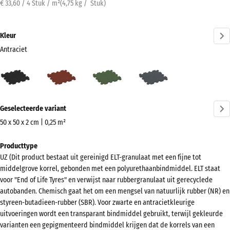
€ 33,60 / 4 Stuk / m²
(
4,75
kg
/ Stuk)
Kleur
Antraciet
Antraciet
Baksteenrood
Grasgroen
Leisteengrijs
(active)
Meer
Geselecteerde variant
informatie
over
50 x 50 x 2 cm | 0,25 m²
de
Afmetingen
Producttype
kleuren?
voor
UZ (Dit product bestaat uit gereinigd ELT-granulaat met een fijne tot
verzending
Kleurenpalet
middelgrove korrel, gebonden met een polyurethaanbindmiddel. ELT staat
540
weergeven
voor "End of Life Tyres" en verwijst naar rubbergranulaat uit gerecyclede
x
autobanden. Chemisch gaat het om een mengsel van natuurlijk rubber (NR) en
(active)
Antraciet
540
styreen-butadieen-rubber (SBR). Voor zwarte en antracietkleurige
x
uitvoeringen wordt een transparant bindmiddel gebruikt, terwijl gekleurde
varianten een gepigmenteerd bindmiddel krijgen dat de korrels van een
20