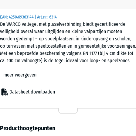
m²
EAN:
4251469363144
| Art.nr.:
6314
De WARCO valtegel met puzzelverbinding biedt gecertificeerde
50
veiligheid overal waar uitglijden en kleine valpartijen moeten
x
worden gedempt – op speelplaatsen, in kinderopvang en scholen,
50
op terrassen met speeltoestellen en in gemeentelijke voorzieningen.
x 3
+ € 2,80
Met een beproefde bescherming volgens EN 1177 (bij 4 cm dikte tot
cm
ca. 100 cm valhoogte) is de tegel ideaal voor loop- en speelzones
|
zonder hoge klimtoestellen of verhoogde platforms. Ook in
0,25
meer weergeven
seniorenvoorzieningen, revalidatie en fitnessomgevingen is de
m²
elastische puzzeltegel een beproefde vloeroplossing die veiligheid,
comfort en kostenefficiëntie combineert.
Datasheet downloaden
Toepassingen
50
– Speelzones voor jonge kinderen, balans- en bewegingsgebieden
x
– Schoolpleinen, kinderopvang en gemeentelijke locaties
50
– Terrassen met speeltoestellen of zitgebieden
x 4
+ € 6,30
– Fitness- en outdoorfitnesszones
Producthoogtepunten
cm
– Seniorenwoningen, verpleeghuizen, revalidatie- en