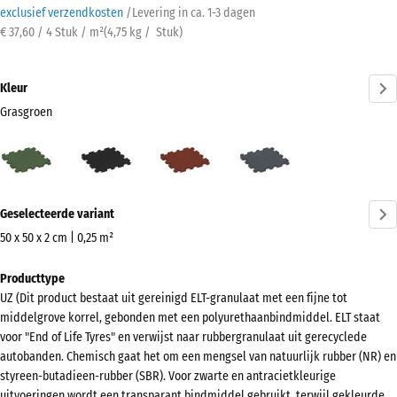
exclusief verzendkosten
/
Levering in ca.
1-3 dagen
€ 37,60 / 4 Stuk / m²
(
4,75
kg
/ Stuk)
Kleur
Grasgroen
Grasgroen
Antraciet
Baksteenrood
Leisteengrijs
(active)
Meer
Geselecteerde variant
informatie
over
50 x 50 x 2 cm | 0,25 m²
de
Afmetingen
Producttype
kleuren?
voor
UZ (Dit product bestaat uit gereinigd ELT-granulaat met een fijne tot
verzending
Kleurenpalet
middelgrove korrel, gebonden met een polyurethaanbindmiddel. ELT staat
540
weergeven
voor "End of Life Tyres" en verwijst naar rubbergranulaat uit gerecyclede
x
autobanden. Chemisch gaat het om een mengsel van natuurlijk rubber (NR) en
(active)
Grasgroen
540
styreen-butadieen-rubber (SBR). Voor zwarte en antracietkleurige
x
uitvoeringen wordt een transparant bindmiddel gebruikt, terwijl gekleurde