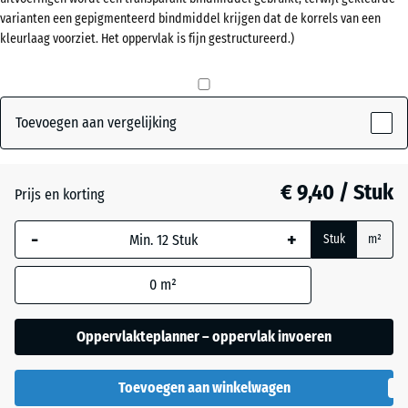
varianten een gepigmenteerd bindmiddel krijgen dat de korrels van een
20
kleurlaag voorziet. Het oppervlak is fijn gestructureerd.)
mm
Antraciet
- € 1,00
De geselecteerde,
blauw omlijnde
Baksteenrood
- € 0,50
afmeting wordt
Toevoegen aan vergelijking
gebruikt voor de
behoefteberekening
Leisteengrijs
- € 0,50
(tenzij anders
€ 9,40 / Stuk
Prijs en korting
aangegeven in de
productgegevens).
-
+
Stuk
m²
50
0
m²
x
50
x 2
Oppervlakteplanner – oppervlak invoeren
cm
|
Toevoegen aan winkelwagen
0,25