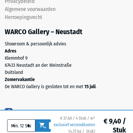
Privacybeleid
onderlaag
mate
van
Algemene voorwaarden
het
grover
materiaal
Herroepingsrecht
ELT-
vervormt
granulaat
WARCO Gallery – Neustadt
wanneer
zorgt
een
voor
Showroom & persoonlijk advies
bepaalde
elasticiteit,
Adres
kracht
schokdemping
Klemmhof 9
wordt
en
67433 Neustadt an der Weinstraße
uitgeoefend.
een
Duitsland
Een
goede
Zomervakantie
geringe
waterdoorlaatbaarheid.
De WARCO Gallery is gesloten tot en met
15 juli
.
indringingsdiepte
Voor
duidt
zwarte
op
en
een
antracietkleurige
hoge
€ 37,60 / 4 Stuk / m²
€ 9,40 /
uitvoeringen
druksterkte,
-
+
exclusief verzendkosten
Stuk
wordt
terwijl
(
4,75
kg
/ Stuk)
Veilige vloeren.