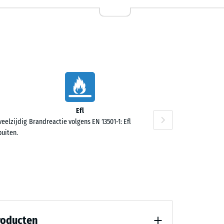
13,40
Efl
veelzijdig
Brandreactie volgens EN 13501-1: Efl
buiten.
10,60
roducten