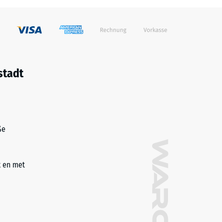
stadt
ße
t en met