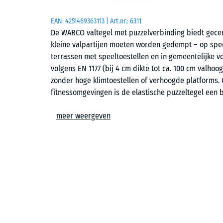
EAN:
4251469363113
| Art.nr.:
6311
De WARCO valtegel met puzzelverbinding biedt gecert
kleine valpartijen moeten worden gedempt – op spee
terrassen met speeltoestellen en in gemeentelijke 
volgens EN 1177 (bij 4 cm dikte tot ca. 100 cm valhoo
zonder hoge klimtoestellen of verhoogde platforms. 
fitnessomgevingen is de elastische puzzeltegel een 
kostenefficiëntie combineert.
meer weergeven
Toepassingen
– Speelzones voor jonge kinderen, balans- en bewe
– Schoolpleinen, kinderopvang en gemeentelijke loca
– Terrassen met speeltoestellen of zitgebieden
– Fitness- en outdoorfitnesszones