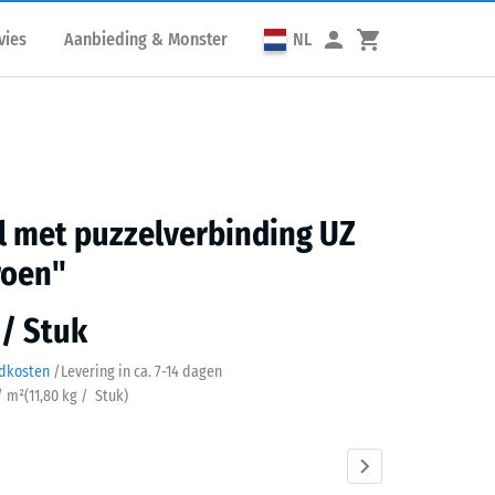
vies
Aanbieding & Monster
NL
l met puzzelverbinding UZ
roen"
 / Stuk
ndkosten
/
Levering in ca.
7-14 dagen
/ m²
(
11,80
kg
/ Stuk)