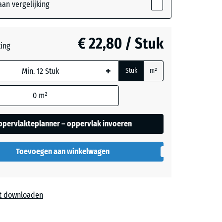
ordt
an vergelijking
or de
rekening
grijs
- € 0,60
ers
€ 22,80 / Stuk
ting
 in de
evens).
+
Stuk
m²
0
m²
ppervlakteplanner – oppervlak invoeren
Toevoegen aan winkelwagen
t downloaden