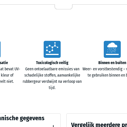
50
 therapieruimten
x 2
- € 
cm
|
0,25
anulaat en hebben een veerkrachtig, slipvast
m²
e schokdemping bij een lage opbouwhoogte. De
snauwkeurige verbinding, terwijl een lichte
orgt.
50
satie
Toxicologisch veilig
Binnen en buiten
x
at bevat UV-
Geen ontoelaatbare emissies van
Weer- en vorstbestendig – 
50
 kleur of
schadelijke stoffen, aanvankelijke
te gebruiken binnen en 
x 3
rbinding gekoppeld. Zo ontstaat een maatvaste,
elt niet.
rubbergeur verdwijnt na verloop van
- € 
cm
apelverband/kruisvoeg), geschikt voor binnen en
tijd.
|
 montage eenvoudig en gereedschapsarm.
0,25
m²
ijkingswaarden
hnische gegevens
orlatend en veerkrachtig. Regenwater kan in de
Vergelijk meerdere p
laag – via de geïntegreerde drainagekanalen onder
50