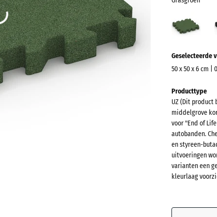
Grasgroen
Gras
(acti
Meer
Geselecteerde v
informatie
over
50 x 50 x 6 cm | 
de
Afmetingen
Producttype
kleuren?
voor
UZ (Dit product 
verzending
Kleurenpal
middelgrove kor
540
weergeven
voor "End of Lif
x
autobanden. Che
Grasgro
540
en styreen-buta
x
uitvoeringen wo
varianten een g
60
kleurlaag voorzi
mm
Antracie
De geselec
blauw omli
Bakstee