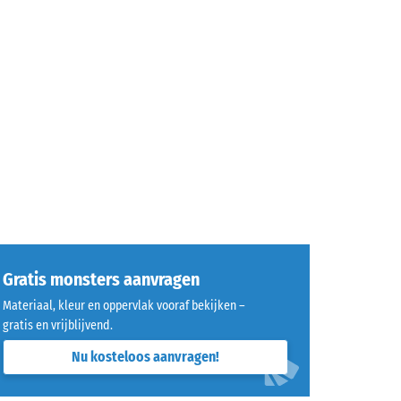
n
g en
Gratis monsters aanvragen
Materiaal, kleur en oppervlak vooraf bekijken –
gratis en vrijblijvend.
Nu kosteloos aanvragen!