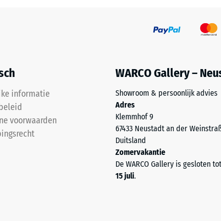
l
isch
WARCO Gallery – Neu
t
jke informatie
Showroom & persoonlijk advies
Adres
beleid
Klemmhof 9
e
ne voorwaarden
67433 Neustadt an der Weinstra
ingsrecht
Duitsland
Zomervakantie
end.
De WARCO Gallery is gesloten to
15 juli
.
ngsdiepte