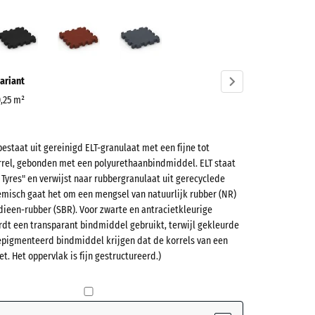
groen
Antraciet
Baksteenrood
Leisteengrijs
ve)
ariant
0,25 m²
bestaat uit gereinigd ELT-granulaat met een fijne tot
et
rel, gebonden met een polyurethaanbindmiddel. ELT staat
e Tyres" en verwijst naar rubbergranulaat uit gerecyclede
misch gaat het om een mengsel van natuurlijk rubber (NR)
(active)
en
dieen-rubber (SBR). Voor zwarte en antracietkleurige
rdt een transparant bindmiddel gebruikt, terwijl gekleurde
epigmenteerd bindmiddel krijgen dat de korrels van een
et. Het oppervlak is fijn gestructureerd.)
t
- € 1,10
teerde,
jnde
nrood
- € 0,60