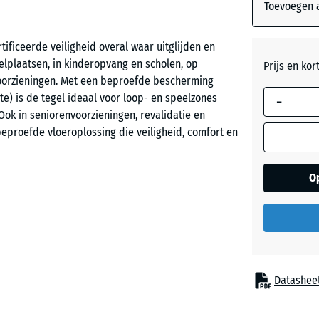
afmeting w
Toevoegen a
gebruikt vo
behoeftebe
ificeerde veiligheid overal waar uitglijden en
Leisteen
(tenzij and
lplaatsen, in kinderopvang en scholen, op
Prijs en kor
aangegeven
voorzieningen. Met een beproefde bescherming
productgeg
gte) is de tegel ideaal voor loop- en speelzones
-
Ook in seniorenvoorzieningen, revalidatie en
50
beproefde vloeroplossing die veiligheid, comfort en
x
50
x 6
O
cm
|
gingsgebieden
0,25
m²
ties
Datashee
50
x