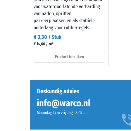
opgeslagen. Vermijd installatie in fel zonlicht of
steensverband worden gelegd. Doordat de vertandi
afslijten,
voor waterdoorlatende verharding
spanningen in de vlakverdeling ontstaan.
blijft de ondergrond volledig afgedekt.
waardoor
van paden, opritten,
2 / 5
de
parkeerplaatsen en als stabiele
kleur
onderlaag voor rubbertegels.
donkerder
€ 3,30 / Stuk
wordt.
€ 14,60 / m²
De
drukster
Product bekijken
Materiaal
van
–
een
Bestanddelen
materiaa
en
beschrijf
opbouw
de
Deskundig advies
weersta
info@warco.nl
tegen
lokale
Dit
Maandag t/m vrijdag · 8–17 uur
belastin
product
Het
heeft
geeft