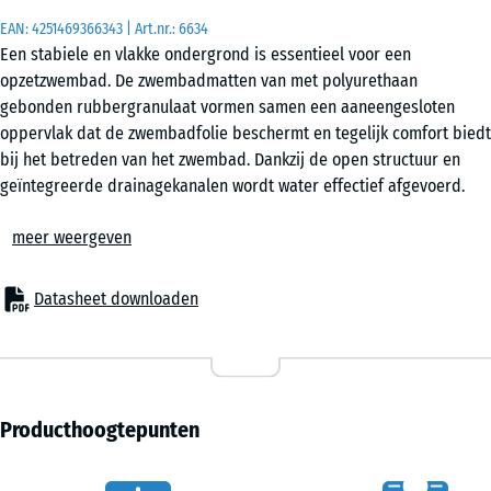
EAN:
4251469366343
| Art.nr.:
6634
Een stabiele en vlakke ondergrond is essentieel voor een
50
opzetzwembad. De zwembadmatten van met polyurethaan
x
gebonden rubbergranulaat vormen samen een aaneengesloten
50
oppervlak dat de zwembadfolie beschermt en tegelijk comfort biedt
x 3
- € 3,50
bij het betreden van het zwembad. Dankzij de open structuur en
cm
geïntegreerde drainagekanalen wordt water effectief afgevoerd.
|
Stabiel verbonden oppervlak
0,25
meer weergeven
De tegels zijn rondom voorzien van een nauwkeurig puzzelsysteem,
m²
waardoor ze eenvoudig in elkaar worden gestoken. Zo ontstaat een
samenhangend oppervlak zonder dat verlijmen of schroeven nodig
Datasheet downloaden
is. Ook een randafwerking is doorgaans overbodig. De elementen
blijven onder belasting goed op hun plaats en kunnen later weer
zonder moeite worden verwijderd.
Geschikte ondergronden
Voor een duurzaam resultaat is een stabiele draaglaag nodig.
Producthoogtepunten
Geschikt zijn bijvoorbeeld beton, asfalt of klinkerbestrating, maar
ook een goed verdicht grindbed. Een onderbouw met kunststof