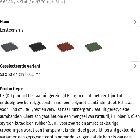
€ 60,80 / 4 Stuk / m²
(
7,70
kg
/ Stuk)
Kleur
Leisteengrijs
Leisteengrijs
Antraciet
Baksteenrood
Grasgroen
(active)
Meer
Geselecteerde variant
informatie
over
50 x 50 x 4 cm | 0,25 m²
de
Afmetingen
Producttype
kleuren?
voor
UZ (Dit product bestaat uit gereinigd ELT-granulaat met een fijne tot
verzending
Kleurenpalet
middelgrove korrel, gebonden met een polyurethaanbindmiddel. ELT staat
540
weergeven
voor "End of Life Tyres" en verwijst naar rubbergranulaat uit gerecyclede
x
autobanden. Chemisch gaat het om een mengsel van natuurlijk rubber (NR) en
(active)
Leisteengrijs
540
styreen-butadieen-rubber (SBR). Voor zwarte en antracietkleurige
x
uitvoeringen wordt een transparant bindmiddel gebruikt, terwijl gekleurde
varianten een gepigmenteerd bindmiddel krijgen dat de korrels van een
40