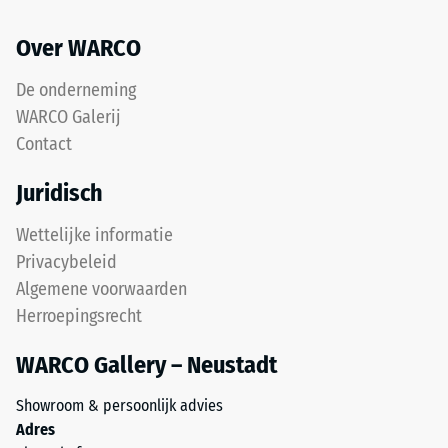
met
mm
een
Over WARCO
resterende
polyurethaanbindmiddel.
ELT
deuk
De onderneming
staat
na
WARCO Galerij
voor
Contact
24
"End
of
uur
Juridisch
Life
ontlasting
Tyres"
Wettelijke informatie
(BS
en
Privacybeleid
verwijst
7188)
Algemene voorwaarden
naar
Herroepingsrecht
rubbergranulaat
uit
WARCO Gallery – Neustadt
gerecyclede
/ 5
autobanden.
Showroom & persoonlijk advies
De
Adres
bovenste