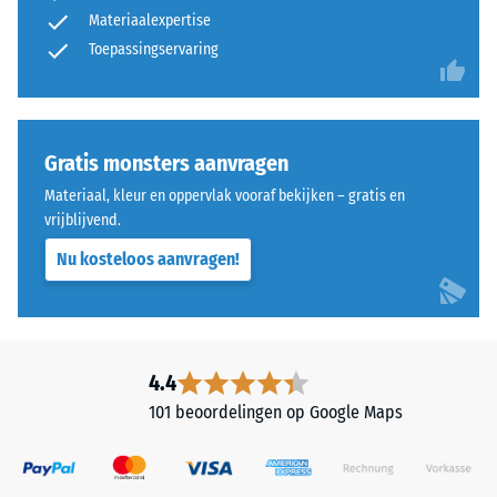
gemiddelde
en
Materiaalexpertise
acceptatiehoek
opbouw
Toepassingservaring
ca. 16°, groep
R10
Thermische isolatie –
Dit
Schaalwaarde 4 =
product
Gratis monsters aanvragen
Warmtegeleidingscoëfficiënt
heeft
ca. 0,09 W/(m·K)
Materiaal, kleur en oppervlak vooraf bekijken – gratis en
een
vrijblijvend.
Vorstbestendig
tweelaagse
Nu kosteloos aanvragen!
opbouw
Druksterkte
en
-
bestaat
Schaalwaarde
uit
gereinigd,
2
4.4
zwart
=
101 beoordelingen op Google Maps
ELT-
ca.
granulaat,
gebonden
0,75