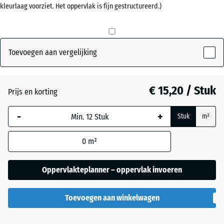
kleurlaag voorziet. Het oppervlak is fijn gestructureerd.)
mm
Antraciet
- € 0,50
De geselecteerde,
blauw omlijnde
Baksteenrood
afmeting wordt
Toevoegen aan vergelijking
gebruikt voor de
behoefteberekening
Grasgroen
+ € 0,50
(tenzij anders
€ 15,20 / Stuk
Prijs en korting
aangegeven in de
productgegevens).
-
+
Stuk
m²
50
0
m²
x
50
x 4
Oppervlakteplanner – oppervlak invoeren
cm
|
Toevoegen aan winkelwagen
0,25
m²