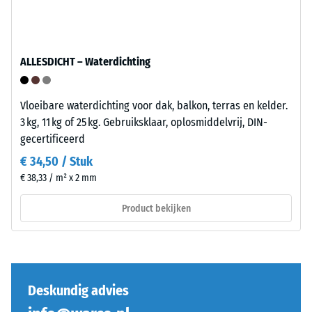
van
van
stabiliteit
een
en
specifiek
elasticiteit.
ALLESDICHT – Waterdichting
product
duidelijk
weer
Installatie
Vloeibare waterdichting voor dak, balkon, terras en kelder.
te
–
3 kg, 11 kg of 25 kg. Gebruiksklaar, oplosmiddelvrij, DIN-
geven,
Verwerking
gecertificeerd
gebruikt
–
€ 34,50 / Stuk
WARCO
Montage
€ 38,33 / m² x 2 mm
een
schaal
Product bekijken
van
1
tot
5,
De
waarbij
puzzelverzahning
Deskundig advies
elke
is