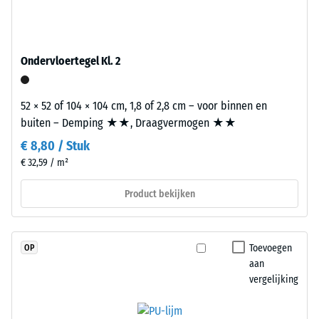
schadstofvrij
geluidsweringseisen van het Bouwbesluit gebeurt volgens NEN
2
EPDM-
5077 en betreft de volledige opbouw van het bouwdeel met de
granulaat
=
overdrachtswegen, niet de afzonderlijke tegel.
(ethyleen-
Ondervloertegel Kl. 2
780
propeen-
tot
dien-
52 × 52 of 104 × 104 cm, 1,8 of 2,8 cm – voor binnen en
monomeer),
840
buiten – Demping ★★, Draagvermogen ★★
gebonden
kg/m³
met
€ 8,80 / Stuk
UV-
€ 32,59 / m²
gestabiliseerd
polyurethaan.
Product bekijken
/ 5
De
open
oppervlaktestructuur
Toevoegen
OP
zorgt
aan
voor
vergelijking
De
grip
schijnbare
en