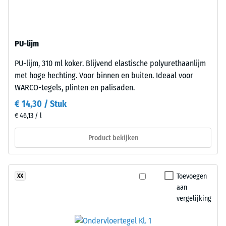
dichtheid
waterdoorlaatbaarheid.
van
De
een
draaglaag
materiaal
PU-lijm
bestaat
beschrijft
uit
de
PU-lijm, 310 ml koker. Blijvend elastische polyurethaanlijm
gereinigd
verhouding
met hoge hechting. Voor binnen en buiten. Ideaal voor
zwart
van
WARCO-tegels, plinten en palisaden.
rubbergranulaat
zijn
€ 14,30 / Stuk
uit
massa
€ 46,13 / l
gerecyclede
tot
autobanden
zijn
Product bekijken
(ELT)
totale
met
volume,
een
inclusief
Toevoegen
XX
middelgrove
alle
aan
korrel,
poriën,
vergelijking
gebonden
holtes
met
en
polyurethaan.