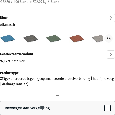
€ 82,70 / 1,06 Stuk / m²
(
22,09
kg
/ Stuk)
Kleur
Atlantisch
Atlantisch
Donkergrijs
Engels
Etna
Grijs
+ 4
(active)
graniet
gazon
gran
Meer
Geselecteerde variant
informatie
over
97,1 x 97,1 x 2,8 cm
de
Afmetingen
Producttype
kleuren?
voor
XT (gekalibreerde tegel | geoptimaliseerde puzzelverbinding | haarfijne voeg
verzending
Kleurenpalet
| drainagekanalen)
1010
weergeven
x
(active)
Atlantisch
1010
x
Toevoegen aan vergelijking
28