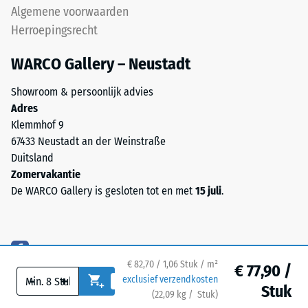
houdt
Algemene voorwaarden
tot
de
zijn
Herroepingsrecht
bovenste
zuivere
laag
WARCO Gallery – Neustadt
materiaalvolume
lagestabiel.
zonder
Omdat
Showroom & persoonlijk advies
rekening
de
Adres
te
randen
Klemmhof 9
houden
loodrecht
67433 Neustadt an der Weinstraße
met
zijn
Duitsland
holtes.
gesneden
Zomervakantie
Deze
ontstaat
De WARCO Gallery is gesloten tot en met
15 juli
.
wordt
een
uitgedrukt
nauwelijks
in
zichtbare
eenheden
haarvoeg.
zoals
€ 82,70 / 1,06 Stuk / m²
€ 77,90 /
g/cm³
-
+
exclusief verzendkosten
Stuk
Structuur
of
(
22,09
kg
/ Stuk)
Veilige vloeren.