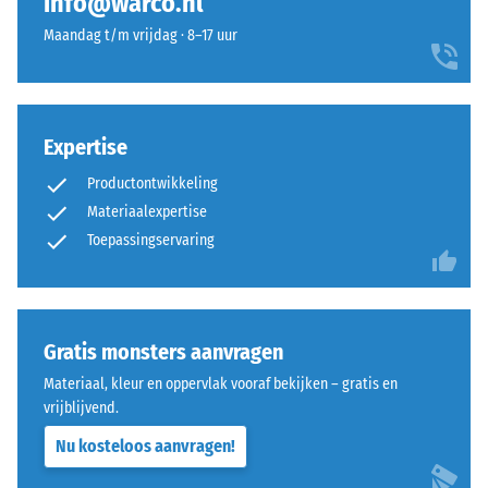
info@warco.nl
schaalwaarde
met
overeenkomt
Maandag t/m vrijdag · 8–17 uur
afgeronde,
met
golfvormige
een
tanden
specifiek
aan
dichtheidsbereik.
Expertise
alle
Zo
vier
staat
Productontwikkeling
zijden
schaalwaarde
Materiaalexpertise
uitgevoerd.
2
Toepassingservaring
De
bijvoorbeeld
ronde
voor
tandvorm
een
zorgt
schijnbare
Gratis monsters aanvragen
voor
dichtheid
een
Materiaal, kleur en oppervlak vooraf bekijken – gratis en
tussen
bijzonder
vrijblijvend.
780
stabiel
en
Nu kosteloos aanvragen!
verband
840
en