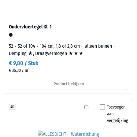
luchtinsluitingen.
ELT
Bij
staat
de
voor
producten
Ondervloertegel Kl. 1
"End
van
of
WARCO
Life
52 × 52 of 104 × 104 cm, 1,8 of 2,8 cm – alleen binnen –
ligt
Tyres".
Demping ★, Draagvermogen ★★★
deze
De
waarde
€ 9,80 / Stuk
draaglaag
meestal
€ 36,30 / m²
heeft
tussen
een
600
Product bekijken
gemiddelde
en
persdichtheid
1250
en
kg/m³.
Toevoegen
AD
vormt
Om
aan
een
de
vergelijking
evenwichtige
schijnbare
combinatie
dichtheid