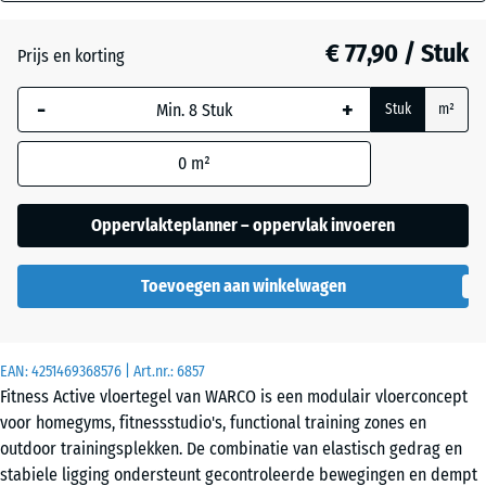
mm
Donkergrijs
graniet
€ 77,90 / Stuk
Prijs en korting
De geselecteerde,
blauw omlijnde
-
+
Stuk
m²
afmeting wordt
Engels
gebruikt voor de
gazon
0
m²
behoefteberekening
(tenzij anders
aangegeven in de
Oppervlakteplanner – oppervlak invoeren
productgegevens).
Etna
Toevoegen aan winkelwagen
97,1
x
97,1
Grijs
x
graniet
EAN:
4251469368576
| Art.nr.:
6857
2,8
Fitness Active vloertegel van WARCO is een modulair vloerconcept
cm
voor homegyms, fitnessstudio's, functional training zones en
outdoor trainingsplekken. De combinatie van elastisch gedrag en
Lavendel
stabiele ligging ondersteunt gecontroleerde bewegingen en dempt