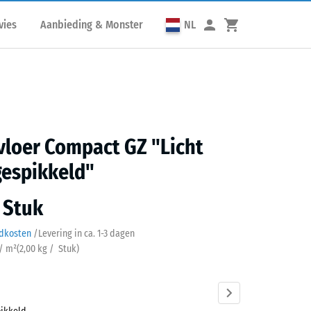
vies
Aanbieding & Monster
NL
vloer Compact GZ "Licht
gespikkeld"
/ Stuk
ndkosten
/
Levering in ca.
1-3 dagen
 / m²
(
2,00
kg
/ Stuk)