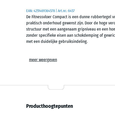
EAN:
4251469364578
| Art.nr.:
6457
De Fitnessvloer Compact is een dunne rubbertegel v
praktisch onderhoud gewenst zijn. Door de hoge verd
structuur met een aangenaam gripniveau en een hom
zonder specifieke eisen aan schokdemping of gewricht
met een duidelijke gebruiksindeling.
Formaten
meer weergeven
De tegels zijn leverbaar in 50 × 50 cm en 100 × 100 
maakt een vlakke, uniforme vloeropbouw mogelijk en
uiteenlopende binnenruimten. Door de consistente 
ingedeeld en ontstaat een helder legpatroon zonder 
Productie en structuur
Producthoogtepunten
De tegels worden vervaardigd uit PU-gebonden ELT-
worden de blokken nauwkeurig op maat gesneden. Da