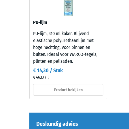
reste
Materiaal
deuk
–
Bestanddelen
na
PU-lijm
en
24
opbouw
PU-lijm, 310 ml koker. Blijvend
uur
elastische polyurethaanlijm met
ontla
hoge hechting. Voor binnen en
Dit
buiten. Ideaal voor WARCO-tegels,
product
(BS
plinten en palisaden.
bestaat
7188)
uit
€ 14,30 / Stuk
gereinigd,
€ 46,13 / l
zwart
ELT-
Product bekijken
5 / 5
granulaat
met
een
fijne
Deskundig advies
korrel,
De