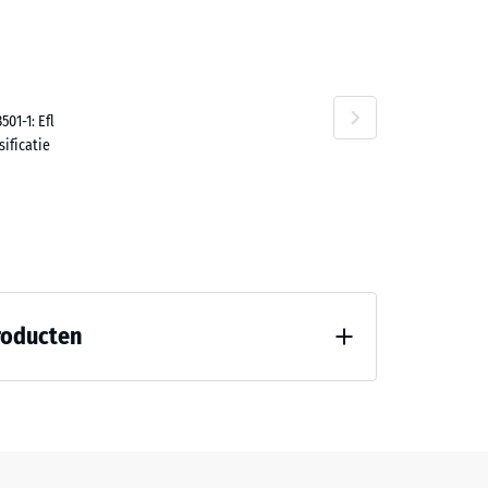
01-1: Efl
ificatie
roducten
8)