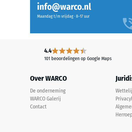
gebonden
info@warco.nl
drukster
met
van
een
Maandag t/m vrijdag · 8–17 uur
een
polyurethaanbindmiddel.
materiaa
ELT
beschrijf
staat
de
voor
weersta
4.4
“End
tegen
101 beoordelingen op Google Maps
of
lokale
Life
belastin
Tyres”
Het
Over WARCO
Jurid
en
geeft
verwijst
aan
De onderneming
Wetteli
naar
in
WARCO Galerij
Privacy
rubbergranulaat
welke
Contact
Algeme
dat
mate
Herroep
afkomstig
het
is
materiaa
uit