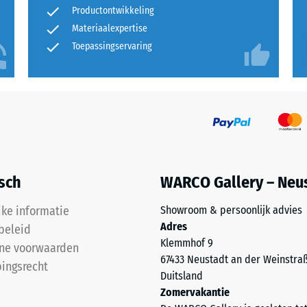
kte
Productontwikkeling
Materiaalexpertise
Toepassingservaring
l
t
nd
g.
isch
WARCO Gallery – Neu
jke informatie
Showroom & persoonlijk advies
Adres
beleid
Klemmhof 9
ne voorwaarden
67433 Neustadt an der Weinstra
ingsrecht
Duitsland
l
Zomervakantie