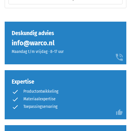
Een
–
geringe
Montage
indringingsdiepte
duidt
op
Deskundig advies
een
info@warco.nl
hoge
druksterkte,
Maandag t/m vrijdag · 8–17 uur
De
terwijl
puzzelverzahning
een
is
grotere
met
indringingsdiepte
Expertise
afgeronde,
wijst
Productontwikkeling
golfvormige
op
Materiaalexpertise
tanden
een
aan
lagere
Toepassingservaring
alle
weerstand
vier
tegen
zijden
puntbelastingen.