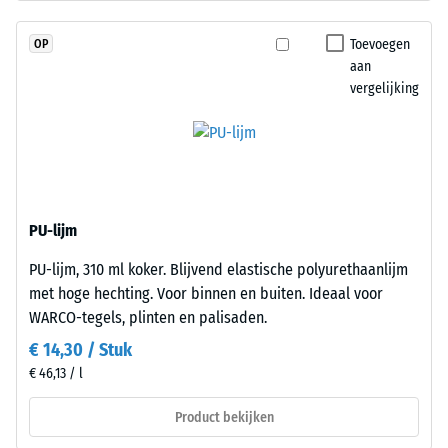
dien-
Druksterkte
monomeer),
Toevoegen
OP
gebonden
-
aan
met
vergelijking
Schaalwaarde
UV-
4
gestabiliseerd
polyurethaan.
=
Het
ca.
gesloten
0,25
oppervlak
PU-lijm
oogt
mm
PU-lijm, 310 ml koker. Blijvend elastische polyurethaanlijm
compact
resterende
met hoge hechting. Voor binnen en buiten. Ideaal voor
en
deuk
WARCO-tegels, plinten en palisaden.
gelijkmatig.
De
€ 14,30 / Stuk
na
draaglaag
€ 46,13 / l
24
bestaat
uur
uit
Product bekijken
gereinigd