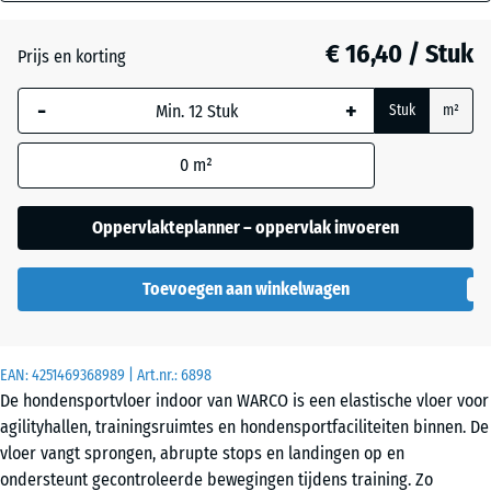
mm
Atlantisch
€ 16,40 / Stuk
Prijs en korting
De geselecteerde,
blauw omlijnde
Donkergrijs
-
+
Stuk
m²
afmeting wordt
graniet
gebruikt voor de
0
m²
behoefteberekening
(tenzij anders
Engels
aangegeven in de
Oppervlakteplanner – oppervlak invoeren
gazon
productgegevens).
Toevoegen aan winkelwagen
44,6
Etna
x
44,6
x
EAN:
4251469368989
| Art.nr.:
6898
1,8
Grijs
De hondensportvloer indoor van WARCO is een elastische vloer voor
cm
graniet
agilityhallen, trainingsruimtes en hondensportfaciliteiten binnen. De
vloer vangt sprongen, abrupte stops en landingen op en
ondersteunt gecontroleerde bewegingen tijdens training. Zo