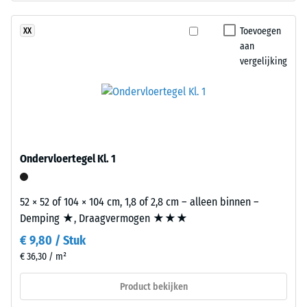
ontlasting
zwart
(BS
rubbergranulaat
Toevoegen
XX
7188)
uit
aan
gerecyclede
vergelijking
autobanden
(ELT)
met
/ 5
een
fijne
korrel,
Ondervloertegel Kl. 1
gebonden
De
met
52 × 52 of 104 × 104 cm, 1,8 of 2,8 cm – alleen binnen –
druksterkte
polyurethaan.
Demping ★, Draagvermogen ★★★
van
ELT
een
€ 9,80 / Stuk
staat
materiaal
voor
€ 36,30 / m²
beschrijft
"End
Product bekijken
de
of
weerstand
Life