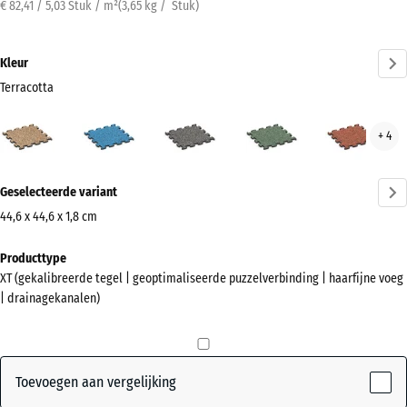
€ 82,41 / 5,03 Stuk / m²
(
3,65
kg
/ Stuk)
Kleur
Terracotta
Terracotta
Atlantisch
Donkergrijs
Engels
Etna
+ 4
(active)
graniet
gazon
Meer
Geselecteerde variant
informatie
over
44,6 x 44,6 x 1,8 cm
de
Afmetingen
Producttype
kleuren?
voor
XT (gekalibreerde tegel | geoptimaliseerde puzzelverbinding | haarfijne voeg
verzending
Kleurenpalet
| drainagekanalen)
485
weergeven
x
(active)
Terracotta
485
x
Toevoegen aan vergelijking
18