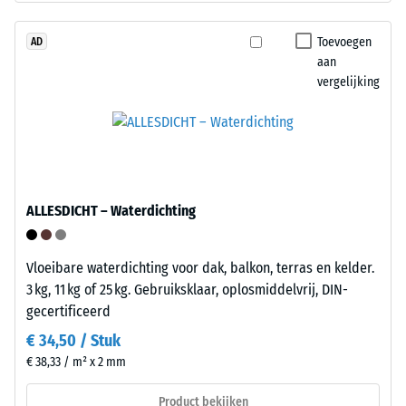
tegen
Tyres".
lokale
De
Toevoegen
AD
belasting.
aan
hoge
vergelijking
Het
persdichtheid
geeft
van
aan
de
in
draaglaag
welke
zorgt
mate
voor
ALLESDICHT – Waterdichting
het
een
materiaal
stabiele
vervormt
en
Vloeibare waterdichting voor dak, balkon, terras en kelder.
wanneer
compacte
3 kg, 11 kg of 25 kg. Gebruiksklaar, oplosmiddelvrij, DIN-
een
opbouw.
gecertificeerd
bepaalde
€ 34,50 / Stuk
kracht
Installatie
€ 38,33 / m² x 2 mm
wordt
–
uitgeoefend.
Verwerking
Product bekijken