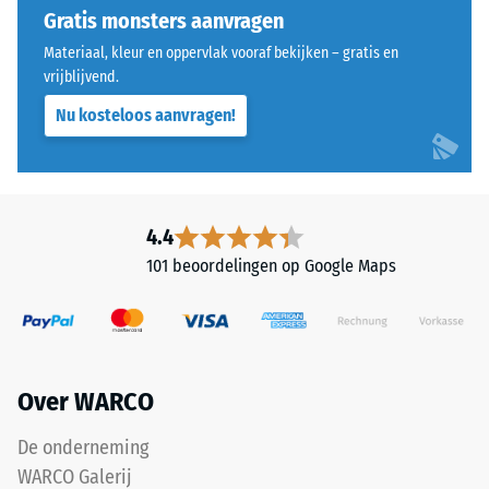
uitgevoerd.
Dergelijke
Gratis monsters aanvragen
De
belastingen
Materiaal, kleur en oppervlak vooraf bekijken – gratis en
ronde
kunnen
vrijblijvend.
tandvorm
ontstaan
Nu kosteloos aanvragen!
zorgt
door
voor
bijvoorbeeld
een
schoenen
bijzonder
met
stabiel
hoge
4.4
verband
hakken,
101 beoordelingen op Google Maps
en
meubelpoten,
voorkomt
plantenbakken
dat
op
de
wielen
tanden
of
Over WARCO
over
de
elkaar
voeten
De onderneming
glijden.
van
WARCO Galerij
Deze
diverse