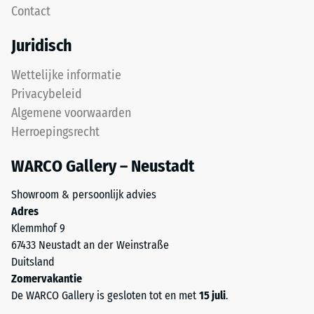
Contact
plaat
apparaten.
is
De
Juridisch
ontworpen
druksterkte
als
wordt
Wettelijke informatie
dekplaat
bepaald
Privacybeleid
in
met
Algemene voorwaarden
een
de
Herroepingsrecht
lagenysteem:
testmethode
de
volgens
WARCO Gallery – Neustadt
puzzelverzahning
BS
houdt
7188:1998.
Showroom & persoonlijk advies
de
Een
Adres
bovenste
testlichaam
Klemmhof 9
laag
met
67433 Neustadt an der Weinstraße
lagestabiel.
een
Duitsland
Omdat
oppervlak
Zomervakantie
de
van
De WARCO Gallery is gesloten tot en met
15 juli
.
randen
100