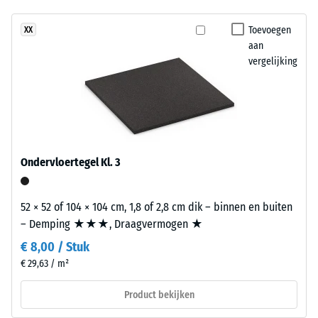
geen
in
Schijnbare
product
dichtheid -
een
Toevoegen
XX
geselecteerd
schaalwaarde
aan
oppervlak
voor
4 = 900 tot
vergelijking
met
1000 kg/m³
de
mediterrane
productvergelijking.
uitstraling.
Schok-, trillings- en
contactgeluiddemping
– Schaalwaarde 1 =
Materiaal
merkbare demping
–
Ondervloertegel Kl. 3
Antislipklasse DS
Bestanddelen
(EN 14041) -
en
Schaalwaarde 2 =
52 × 52 of 104 × 104 cm, 1,8 of 2,8 cm dik – binnen en buiten
opbouw
Wrijvingscoëfficiënt
– Demping ★★★, Draagvermogen ★
ca. 0,38
€ 8,00 / Stuk
Dit
Slijtvastheid –
€ 29,63 / m²
product
Bestendigheid
heeft
tegen
Product bekijken
een
abrasieve
tweelaagse