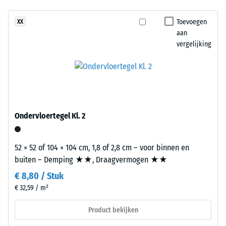
slijtage –
opbouw.
Schaalwaarde
Toevoegen
XX
De
3 = "zeer goed"
aan
slijtlaag
(BS 7188)
vergelijking
van
Waterdoorlatendheid
circa
(EN 12616) – Score 2 =
2
Infiltratie tot 10
mm
mm/u (10 l/h/m²)
bestaat
Antislip (EN
uit
Ondervloertegel Kl. 2
16165) –
nieuw
Schaalwaarde
geproduceerd,
3 = gemiddelde
doorgekleurd
52 × 52 of 104 × 104 cm, 1,8 of 2,8 cm – voor binnen en
acceptatiehoek
en
buiten – Demping ★★, Draagvermogen ★★
ca. 15°, groep
schadstofvrij
R10
€ 8,80 / Stuk
EPDM-
€ 32,59 / m²
Thermische isolatie –
granulaat
Schaalwaarde 2 =
(ethyleen-
Product bekijken
Warmtegeleidingscoëfficiënt
propeen-
ca. 0,12 W/(m·K)