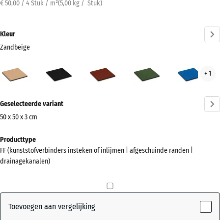
€ 50,00 / 4 Stuk / m²
(
5,00
kg
/ Stuk)
Kleur
Zandbeige
Zandbeige
Antraciet
Baksteenrood
Grasgroen
Hem
+ 1
(active)
Meer
Geselecteerde variant
informatie
over
50 x 50 x 3 cm
de
Afmetingen
Producttype
kleuren?
voor
FF (kunststofverbinders insteken of inlijmen | afgeschuinde randen |
verzending
Kleurenpalet
drainagekanalen)
500
weergeven
x
(active)
Zandbeige
500
x
Toevoegen aan vergelijking
30