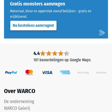
of
Gratis monsters aanvragen
Warmtegeleidingscoëfficiënt
Life
ca. 0,11 W/(m·K)
Materiaal, kleur en oppervlak vooraf bekijken – gratis en
Tyres"
vrijblijvend.
Vorstbestendig
en
Nu kosteloos aanvragen!
verwijst
Druksterkte
naar
-
rubbergranulaat
Schaalwaarde
uit
gerecyclede
2
4.4
autobanden.
=
101 beoordelingen op Google Maps
De
ca.
bovenste
slijtlaag
0,75
van
mm
fijn
Over WARCO
resterende
ELT-
granulaat
deuk
De onderneming
vormt
na
WARCO Galerij
een