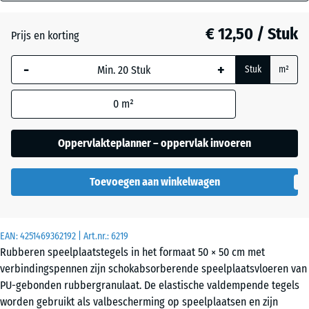
mm
Antraciet
- € 3,10
€ 12,50 / Stuk
Prijs en korting
De geselecteerde,
blauw omlijnde
Baksteenrood
- € 3,00
-
+
Stuk
m²
afmeting wordt
gebruikt voor de
0
m²
behoefteberekening
Grasgroen
- € 2,10
(tenzij anders
aangegeven in de
Oppervlakteplanner – oppervlak invoeren
productgegevens).
Hemelsblauw
- € 0,30
Toevoegen aan winkelwagen
50
x
50
Leisteengrijs
- € 0,30
x 3
EAN:
4251469362192
| Art.nr.:
6219
cm
Rubberen speelplaatstegels in het formaat 50 × 50 cm met
verbindingspennen zijn schokabsorberende speelplaatsvloeren van
PU-gebonden rubbergranulaat. De elastische valdempende tegels
50
worden gebruikt als valbescherming op speelplaatsen en zijn