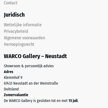
Contact
24
gripvast
oppervlak
uur
Juridisch
met
ontlasting
een
Wettelijke informatie
(BS
fijne
Privacybeleid
structuur.
7188)
Algemene voorwaarden
De
Herroepingsrecht
onderlaag
van
WARCO Gallery – Neustadt
grover
/ 5
ELT-
Showroom & persoonlijk advies
granulaat
Adres
zorgt
Klemmhof 9
voor
67433 Neustadt an der Weinstraße
elasticiteit,
De
Duitsland
schokdemping
druksterkte
Zomervakantie
en
van
De WARCO Gallery is gesloten tot en met
15 juli
.
een
een