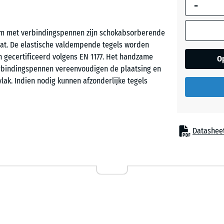
-
afmeting w
gebruikt vo
behoeftebe
 cm met verbindingspennen zijn schokabsorberende
Grasgro
(tenzij and
at. De elastische valdempende tegels worden
aangegeven
n gecertificeerd volgens EN 1177. Het handzame
O
productgeg
erbindingspennen vereenvoudigen de plaatsing en
Hemels
lak. Indien nodig kunnen afzonderlijke tegels
50
x
50
Leisteen
x
Datashee
4,5
 worden toegepast overal waar kinderen tegen
cm
ingen zijn speeltoestellen zoals glijbanen,
bineerde speelinstallaties in kinderdagverblijven,
en. De valdempende speelplaatsvloer kan ook
50
datie en zorg.
x
50
- € 3
x 3