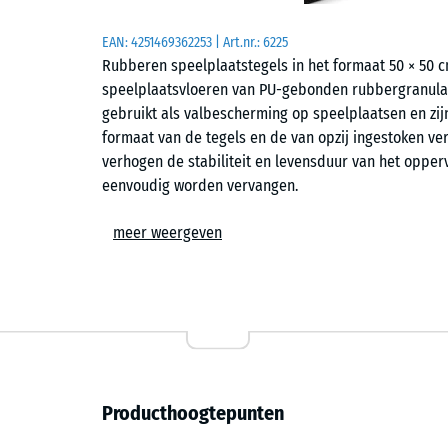
EAN:
4251469362253
| Art.nr.:
6225
Rubberen speelplaatstegels in het formaat 50 × 50
speelplaatsvloeren van PU-gebonden rubbergranula
gebruikt als valbescherming op speelplaatsen en zij
formaat van de tegels en de van opzij ingestoken v
verhogen de stabiliteit en levensduur van het opperv
eenvoudig worden vervangen.
Toepassingen
meer weergeven
Rubberen speelplaatstegels met verbindingspennen
valletsel beschermd moeten worden. Typische toepass
wippen, balanceerelementen, klimtoestellen en gecom
scholen en op openbare of particuliere speelplaats
worden gebruikt in instellingen voor therapie, revali
Producthoogtepunten
Opbouw en materiaal