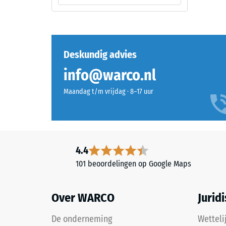
mm
Bestanddelen
reste
en
opbouw
deuk
na
Deskundig advies
24
info@warco.nl
Dit
uur
product
Maandag t/m vrijdag · 8–17 uur
heeft
ontla
een
(BS
tweelaagse
7188)
opbouw
en
4.4
bestaat
101 beoordelingen op Google Maps
uit
gereinigd,
2 / 5
zwart
Over WARCO
Jurid
ELT-
granulaat,
De onderneming
Wetteli