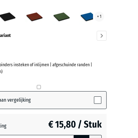
beige
Antraciet
Baksteenrood
Grasgroen
Hemelsblauw
+ 1
ve)
ariant
binders insteken of inlijmen | afgeschuinde randen |
et
n)
(active)
ige
an vergelijking
t
- € 3,10
€ 15,80 / Stuk
teerde,
ting
jnde
nrood
- € 3,00