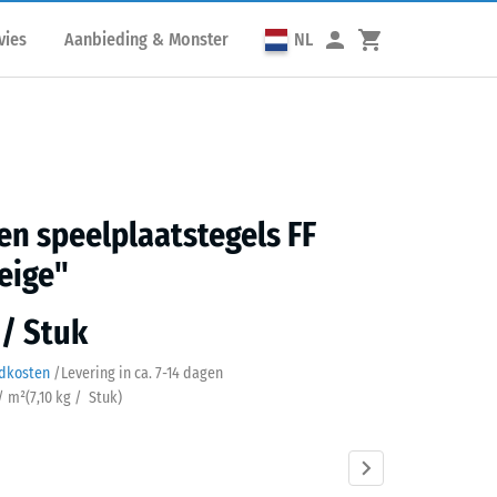
vies
Aanbieding & Monster
NL
n speelplaatstegels FF
eige"
 / Stuk
ndkosten
/
Levering in ca.
7-14 dagen
 / m²
(
7,10
kg
/ Stuk)