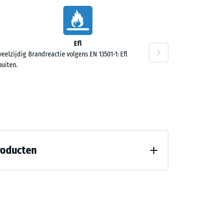
Efl
veelzijdig
Brandreactie volgens EN 13501-1: Efl
10
buiten.
,70
roducten
7188)