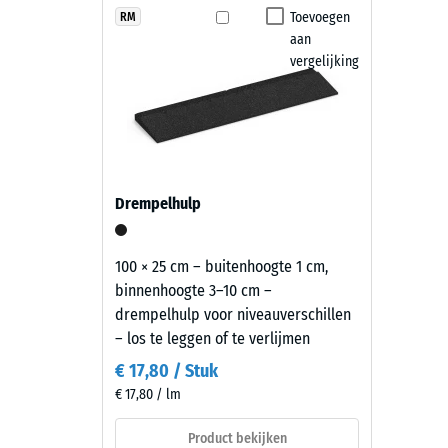
en vlakke ondergrond. Een randafwerking voorkomt da
toont
Toevoegen
RM
Antislip
aan
zich
Onderhoud en gebruik
Slijtva
vergelijking
als
een
Waterdo
De speelplaatstegels zijn slipvast, waterdoorlatend
warme,
met een hogedrukreiniger worden gereinigd. Indien 
Antisli
lichte
worden vervangen. Daardoor blijft de speelplaatsv
zandkleur
Thermis
die
Vorstbe
Drempelhulp
discreet
Druks
aansluit
bij
-
100 × 25 cm – buitenhoogte 1 cm,
natuurlijke
binnenhoogte 3–10 cm –
Schaa
en
drempelhulp voor niveauverschillen
2
lichte
– los te leggen of te verlijmen
buitenomgevingen.
=
€ 17,80 / Stuk
ca.
€ 17,80 / lm
Materiaal
0,75
–
Product bekijken