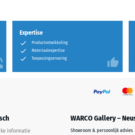
rende
Expertise
Productontwikkeling
Materiaalexpertise
Toepassingservaring
sting
isch
WARCO Gallery – Neu
jke informatie
Showroom & persoonlijk advies