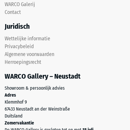
na
WARCO Galerij
vormt
Contact
24
een
gripvast
uur
Juridisch
oppervlak
ontlasting
met
Wettelijke informatie
(BS
een
Privacybeleid
fijne
7188)
Algemene voorwaarden
structuur.
Herroepingsrecht
De
onderlaag
WARCO Gallery – Neustadt
van
/ 5
grover
Showroom & persoonlijk advies
ELT-
Adres
granulaat
Klemmhof 9
zorgt
67433 Neustadt an der Weinstraße
voor
De
Duitsland
elasticiteit,
druksterkte
Zomervakantie
schokdemping
van
De WARCO Gallery is gesloten tot en met
15 juli
.