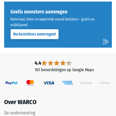
Thermische isolatie –
voor
Schaalwaarde 4 =
"End
Gratis monsters aanvragen
Warmtegeleidingscoëfficiënt
of
ca. 0,09 W/(m·K)
Materiaal, kleur en oppervlak vooraf bekijken – gratis en
Life
vrijblijvend.
Vorstbestendig
Tyres"
Nu kosteloos aanvragen!
en
Druksterkte
verwijst
-
naar
Schaalwaarde
rubbergranulaat
uit
2
4.4
gerecyclede
=
101 beoordelingen op Google Maps
autobanden.
ca.
De
bovenste
0,75
slijtlaag
mm
van
Over WARCO
resterende
fijn
ELT-
deuk
De onderneming
granulaat