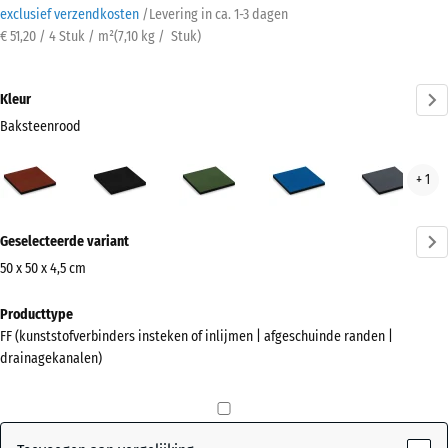
exclusief verzendkosten
/
Levering in ca.
1-3 dagen
€ 51,20 / 4 Stuk / m²
(
7,10
kg
/ Stuk)
Kleur
Baksteenrood
Baksteenrood
Antraciet
Grasgroen
Hemelsblauw
Leis
+ 1
(active)
Meer
Geselecteerde variant
informatie
over
50 x 50 x 4,5 cm
de
Afmetingen
Producttype
kleuren?
voor
FF (kunststofverbinders insteken of inlijmen | afgeschuinde randen |
verzending
Kleurenpalet
drainagekanalen)
500
weergeven
x
(active)
Baksteenrood
500
x