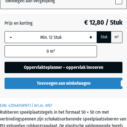
Toevoegen aan vergelijking
45
mm
Antraciet
- € 0,10
€ 12,80 / Stuk
Prijs en korting
De geselecteerde,
blauw omlijnde
Grasgroen
+ € 0,90
-
+
Stuk
m²
afmeting wordt
gebruikt voor de
0
m²
behoefteberekening
Hemelsblauw
+ € 2,70
(tenzij anders
aangegeven in de
Oppervlakteplanner – oppervlak invoeren
productgegevens).
Leisteengrijs
+ € 2,70
Toevoegen aan winkelwagen
50
x
50
Zandbeige
+ € 3,00
x
EAN:
4251469361973
| Art.nr.:
6197
4,5
Rubberen speelplaatstegels in het formaat 50 × 50 cm met
cm
verbindingspennen zijn schokabsorberende speelplaatsvloeren van
PU-gebonden rubbergranulaat. De elastische valdempende tegels