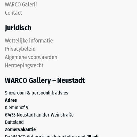
na
WARCO Galerij
vormt
Contact
24
een
gripvast
uur
Juridisch
oppervlak
ontlasting
met
Wettelijke informatie
(BS
een
Privacybeleid
fijne
7188)
Algemene voorwaarden
structuur.
Herroepingsrecht
De
onderlaag
WARCO Gallery – Neustadt
van
/ 5
grover
Showroom & persoonlijk advies
ELT-
Adres
granulaat
Klemmhof 9
zorgt
67433 Neustadt an der Weinstraße
voor
De
Duitsland
elasticiteit,
druksterkte
Zomervakantie
schokdemping
van
De WARCO Gallery is gesloten tot en met
15 juli
.