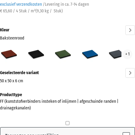
exclusief verzendkosten
/
Levering in ca.
7-14 dagen
€ 65,60 / 4 Stuk / m²
(
9,30
kg
/ Stuk)
Kleur
Baksteenrood
Baksteenrood
Antraciet
Grasgroen
Hemelsblauw
Leis
+ 1
(active)
Meer
Geselecteerde variant
informatie
over
50 x 50 x 6 cm
de
Afmetingen
Producttype
kleuren?
voor
FF (kunststofverbinders insteken of inlijmen | afgeschuinde randen |
verzending
Kleurenpalet
drainagekanalen)
500
weergeven
x
(active)
Baksteenrood
500
x