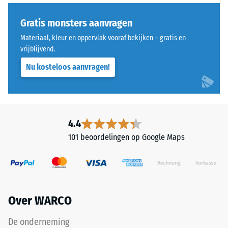
Thermische isolatie –
voor
Schaalwaarde 5 =
"End
Gratis monsters aanvragen
Warmtegeleidingscoëfficiënt
of
ca. 0,07 W/(m·K)
Materiaal, kleur en oppervlak vooraf bekijken – gratis en
Life
vrijblijvend.
Vorstbestendig
Tyres"
Nu kosteloos aanvragen!
en
Druksterkte
verwijst
-
naar
Schaalwaarde
rubbergranulaat
uit
2
4.4
gerecyclede
=
101 beoordelingen op Google Maps
autobanden.
ca.
De
bovenste
0,75
slijtlaag
mm
van
Over WARCO
resterende
fijn
ELT-
deuk
De onderneming
granulaat