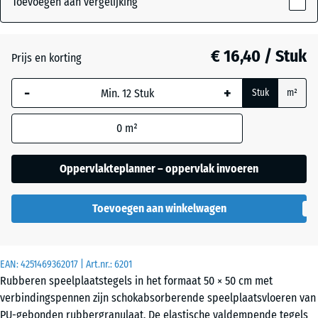
Toevoegen aan vergelijking
60
mm
Antraciet
- € 0,30
€ 16,40 / Stuk
Prijs en korting
De geselecteerde,
blauw omlijnde
Grasgroen
+ € 1,00
-
+
Stuk
m²
afmeting wordt
gebruikt voor de
0
m²
behoefteberekening
Hemelsblauw
+ € 2,60
(tenzij anders
aangegeven in de
Oppervlakteplanner – oppervlak invoeren
productgegevens).
Leisteengrijs
+ € 2,60
Toevoegen aan winkelwagen
50
x
50
Zandbeige
+ € 3,10
x 6
EAN:
4251469362017
| Art.nr.:
6201
cm
Rubberen speelplaatstegels in het formaat 50 × 50 cm met
verbindingspennen zijn schokabsorberende speelplaatsvloeren van
PU-gebonden rubbergranulaat. De elastische valdempende tegels