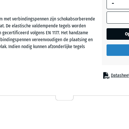
-
afmeting w
gebruikt vo
behoeftebe
 cm met verbindingspennen zijn schokabsorberende
Grasgro
(tenzij and
at. De elastische valdempende tegels worden
aangegeven
n gecertificeerd volgens EN 1177. Het handzame
O
productgeg
erbindingspennen vereenvoudigen de plaatsing en
Leisteen
lak. Indien nodig kunnen afzonderlijke tegels
50
x
50
Zandbe
x 6
Datashee
cm
 worden toegepast overal waar kinderen tegen
ingen zijn speeltoestellen zoals glijbanen,
bineerde speelinstallaties in kinderdagverblijven,
50
en. De valdempende speelplaatsvloer kan ook
x
datie en zorg.
50
- € 6
x 3
cm