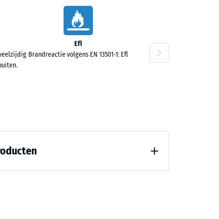
Efl
,60
veelzijdig
Brandreactie volgens EN 13501-1: Efl
buiten.
,50
roducten
7188)