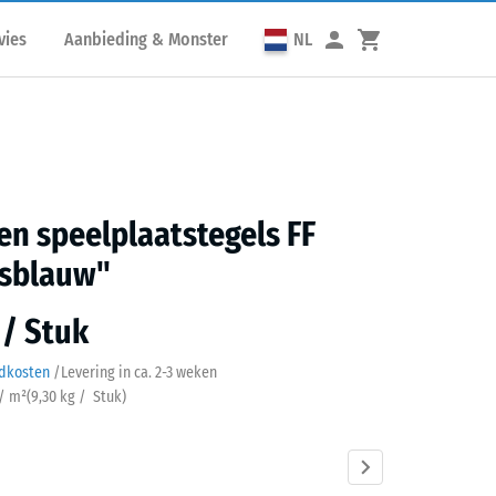
vies
Aanbieding & Monster
NL
n speelplaatstegels FF
sblauw"
 / Stuk
ndkosten
/
Levering in ca.
2-3 weken
 / m²
(
9,30
kg
/ Stuk)