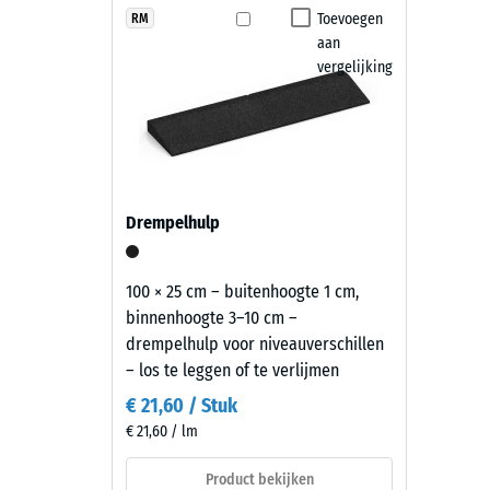
en vlakke ondergrond. Een randafwerking voorkomt da
heeft
Toevoegen
RM
Antislip
aan
een
Onderhoud en gebruik
Slijtva
vergelijking
lichte,
heldere
Waterdo
De speelplaatstegels zijn slipvast, waterdoorlatend
uitstraling
met een hogedrukreiniger worden gereinigd. Indien 
Antisli
die
worden vervangen. Daardoor blijft de speelplaatsv
speelzones
Thermis
en
Vorstbe
Drempelhulp
buitenruimten
Druks
een
luchtige
-
100 × 25 cm – buitenhoogte 1 cm,
uitstraling
binnenhoogte 3–10 cm –
Schaa
geeft.
drempelhulp voor niveauverschillen
2
– los te leggen of te verlijmen
=
Materiaal
€ 21,60 / Stuk
ca.
–
€ 21,60 / lm
Bestanddelen
0,75
en
Product bekijken