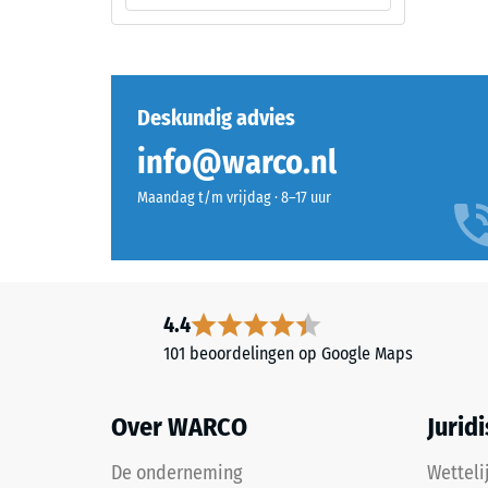
mm
opbouw
reste
deuk
Dit
na
Deskundig advies
product
24
info@warco.nl
heeft
uur
een
Maandag t/m vrijdag · 8–17 uur
tweelaagse
ontla
opbouw
(BS
en
7188)
bestaat
uit
4.4
gereinigd,
101 beoordelingen op Google Maps
zwart
ELT-
2 / 5
granulaat,
Over WARCO
Jurid
gebonden
met
De onderneming
Wetteli