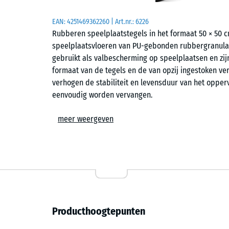
EAN:
4251469362260
| Art.nr.:
6226
Rubberen speelplaatstegels in het formaat 50 × 50
speelplaatsvloeren van PU-gebonden rubbergranula
gebruikt als valbescherming op speelplaatsen en zij
formaat van de tegels en de van opzij ingestoken v
verhogen de stabiliteit en levensduur van het opperv
eenvoudig worden vervangen.
Toepassingen
meer weergeven
Rubberen speelplaatstegels met verbindingspennen
valletsel beschermd moeten worden. Typische toepass
wippen, balanceerelementen, klimtoestellen en gecom
scholen en op openbare of particuliere speelplaats
worden gebruikt in instellingen voor therapie, revali
Producthoogtepunten
Opbouw en materiaal