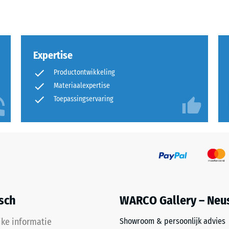
rende
Expertise
Productontwikkeling
Materiaalexpertise
Toepassingservaring
sting
isch
WARCO Gallery – Neu
jke informatie
Showroom & persoonlijk advies