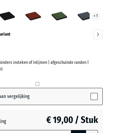
lsblauw
Antraciet
Baksteenrood
Grasgroen
Leisteengrijs
+ 1
ve)
ariant
binders insteken of inlijmen | afgeschuinde randen |
et
n)
(active)
blauw
an vergelijking
t
- € 2,90
€ 19,00 / Stuk
teerde,
ting
jnde
nrood
- € 2,60