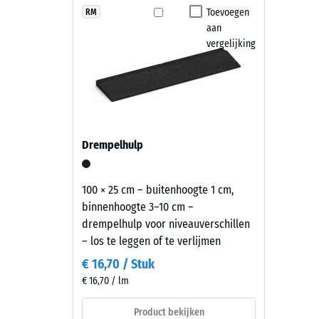
en vlakke ondergrond. Een randafwerking voorkomt da
heeft
Toevoegen
RM
Antislip
aan
een
Onderhoud en gebruik
Slijtva
vergelijking
lichte,
heldere
Waterdo
De speelplaatstegels zijn slipvast, waterdoorlatend
uitstraling
met een hogedrukreiniger worden gereinigd. Indien 
Antisli
die
worden vervangen. Daardoor blijft de speelplaatsv
speelzones
Thermis
en
Vorstbe
Drempelhulp
buitenruimten
Druks
een
luchtige
-
100 × 25 cm – buitenhoogte 1 cm,
uitstraling
binnenhoogte 3–10 cm –
Schaa
geeft.
drempelhulp voor niveauverschillen
2
– los te leggen of te verlijmen
=
Materiaal
€ 16,70 / Stuk
ca.
–
€ 16,70 / lm
Bestanddelen
0,75
en
Product bekijken