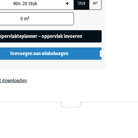
+
ordt
Stuk
m²
or de
rekening
0
m²
en
- € 1,80
ers
 in de
ppervlakteplanner – oppervlak invoeren
evens).
grijs
Toevoegen aan winkelwagen
ige
+ € 0,30
t downloaden
,20