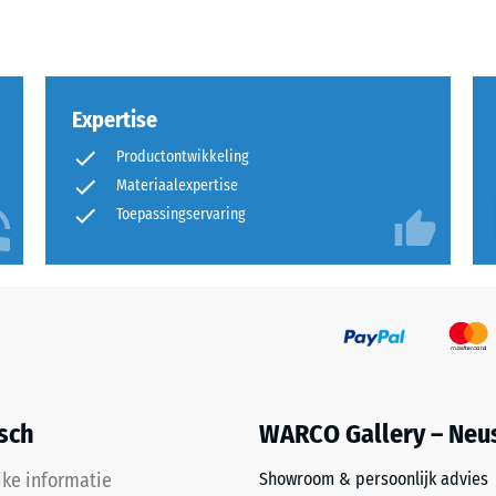
rende
Expertise
Productontwikkeling
Materiaalexpertise
Toepassingservaring
sting
isch
WARCO Gallery – Neu
jke informatie
Showroom & persoonlijk advies