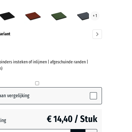
lsblauw
Antraciet
Baksteenrood
Grasgroen
Leisteengrijs
+ 1
ve)
ariant
binders insteken of inlijmen | afgeschuinde randen |
et
n)
(active)
blauw
an vergelijking
t
- € 2,80
€ 14,40 / Stuk
teerde,
ting
jnde
nrood
- € 2,70