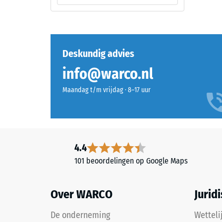
mm
opbouw
reste
deuk
Dit
na
Deskundig advies
product
24
info@warco.nl
heeft
uur
een
Maandag t/m vrijdag · 8–17 uur
tweelaagse
ontla
opbouw
(BS
en
7188)
bestaat
uit
4.4
gereinigd,
101 beoordelingen op Google Maps
zwart
ELT-
2 / 5
granulaat,
Over WARCO
Jurid
gebonden
met
De onderneming
Wetteli