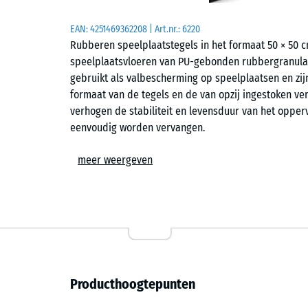
EAN:
4251469362208
| Art.nr.:
6220
Rubberen speelplaatstegels in het formaat 50 × 50
speelplaatsvloeren van PU-gebonden rubbergranula
gebruikt als valbescherming op speelplaatsen en zij
formaat van de tegels en de van opzij ingestoken v
verhogen de stabiliteit en levensduur van het opperv
eenvoudig worden vervangen.
Toepassingen
meer weergeven
Rubberen speelplaatstegels met verbindingspennen
valletsel beschermd moeten worden. Typische toepass
wippen, balanceerelementen, klimtoestellen en gecom
scholen en op openbare of particuliere speelplaats
worden gebruikt in instellingen voor therapie, revali
Producthoogtepunten
Opbouw en materiaal