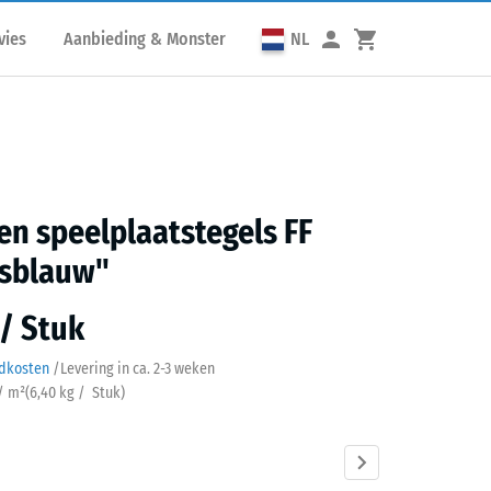
vies
Aanbieding & Monster
NL
n speelplaatstegels FF
sblauw"
 / Stuk
ndkosten
/
Levering in ca.
2-3 weken
 / m²
(
6,40
kg
/ Stuk)