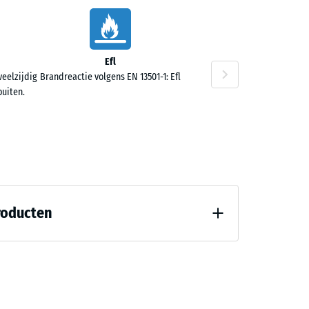
Efl
veelzijdig
Brandreactie volgens EN 13501-1: Efl
,10
buiten.
,60
roducten
7188)