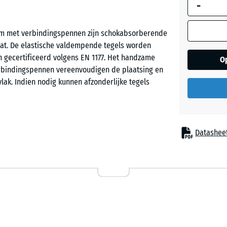
-
afmeting w
gebruikt vo
behoeftebe
 cm met verbindingspennen zijn schokabsorberende
Grasgro
(tenzij and
at. De elastische valdempende tegels worden
aangegeven
n gecertificeerd volgens EN 1177. Het handzame
O
productgeg
erbindingspennen vereenvoudigen de plaatsing en
Leisteen
lak. Indien nodig kunnen afzonderlijke tegels
50
x
50
Zandbe
x 4
Datashee
cm
 worden toegepast overal waar kinderen tegen
ingen zijn speeltoestellen zoals glijbanen,
bineerde speelinstallaties in kinderdagverblijven,
50
en. De valdempende speelplaatsvloer kan ook
x
datie en zorg.
50
- € 2
x 3
cm