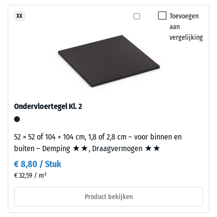
van
2 = "goed" (BS
Toevoegen
XX
circa
7188)
aan
3,3
vergelijking
Waterdoorlatendheid
mm
(EN 12616) – Score 5 =
bestaat
Infiltratie ca. 1000
uit
mm/u (1000 l/h/m²)
nieuw
geproduceerd,
Antislip (EN
16165) –
doorgekleurd
Ondervloertegel Kl. 2
Schaalwaarde
en
4 =
schadstofvrij
gemiddelde
EPDM-
52 × 52 of 104 × 104 cm, 1,8 of 2,8 cm – voor binnen en
acceptatiehoek
granulaat
buiten – Demping ★★, Draagvermogen ★★
ca. 16°, groep
(ethyleen-
R10
€ 8,80 / Stuk
propeen-
€ 32,59 / m²
Thermische isolatie –
dien-
Schaalwaarde 2 =
monomeer),
Product bekijken
Warmtegeleidingscoëfficiënt
gebonden
ca. 0,12 W/(m·K)
met