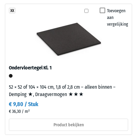
zwart
ontlasting
rubbergranulaat
Toevoegen
XX
uit
(BS
aan
gerecyclede
vergelijking
7188)
autobanden
(ELT)
met
een
/ 5
grove
korrel,
Ondervloertegel Kl. 1
eveneens
gebonden
52 × 52 of 104 × 104 cm, 1,8 of 2,8 cm – alleen binnen –
met
De
Demping ★, Draagvermogen ★★★
polyurethaan.
druksterkte
€ 9,80 / Stuk
ELT
van
staat
€ 36,30 / m²
een
voor
materiaal
Product bekijken
"End
beschrijft
of
de