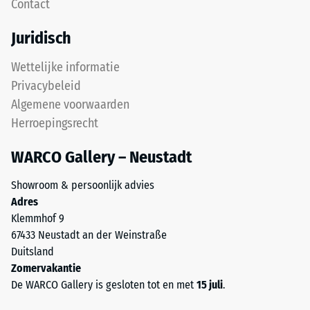
Contact
als
diverse
dekplaat
apparaten.
Juridisch
in
De
een
druksterkte
Wettelijke informatie
lagenysteem:
wordt
Privacybeleid
de
bepaald
Algemene voorwaarden
puzzelverzahning
met
Herroepingsrecht
houdt
de
de
testmethode
WARCO Gallery – Neustadt
bovenste
volgens
laag
BS
Showroom & persoonlijk advies
lagestabiel.
7188:1998.
Adres
Omdat
Een
Klemmhof 9
de
testlichaam
67433 Neustadt an der Weinstraße
randen
met
Duitsland
loodrecht
een
Zomervakantie
zijn
oppervlak
De WARCO Gallery is gesloten tot en met
15 juli
.
gesneden
van
ontstaat