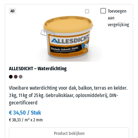
Life
weerstand
Tyres".
Toevoegen
AD
tegen
aan
De
lokale
vergelijking
draaglaag
belasting.
heeft
Het
een
geeft
lage
aan
persdichtheid
in
en
welke
ALLESDICHT – Waterdichting
biedt
mate
daardoor
het
extra
Vloeibare waterdichting voor dak, balkon, terras en kelder.
materiaal
elasticiteit
3 kg, 11 kg of 25 kg. Gebruiksklaar, oplosmiddelvrij, DIN-
vervormt
en
gecertificeerd
wanneer
schokdemping.
een
€ 34,50 / Stuk
bepaalde
€ 38,33 / m² x 2 mm
kracht
Installatie
wordt
–
Product bekijken