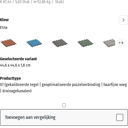
€ 87,44 / 5,03 Stuk / m²
(
2,86
kg
/ Stuk)
Kleur
Etna
Etna
Atlantisch
Donkergrijs
Engels
Grijs
+ 4
(active)
graniet
gazon
gran
Meer
Geselecteerde variant
informatie
44,6 x 44,6 x 1,8 cm
over
de
Producttype
kleuren?
XT (gekalibreerde tegel | geoptimaliseerde puzzelverbinding | haarfijne voeg
| drainagekanalen)
Kleurenpalet
weergeven
(active)
Etna
Toevoegen aan vergelijking