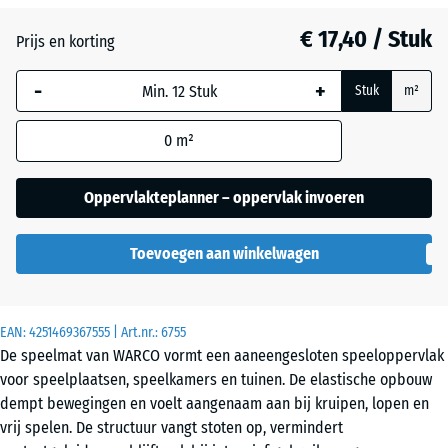
Atlantisch
€ 17,40 / Stuk
Prijs en korting
-
+
Donkergrijs
Stuk
m²
graniet
0
m²
Engels
Oppervlakteplanner – oppervlak invoeren
gazon
Toevoegen aan winkelwagen
Grijs
graniet
EAN:
4251469367555
| Art.nr.:
6755
De speelmat van WARCO vormt een aaneengesloten speeloppervlak
voor speelplaatsen, speelkamers en tuinen. De elastische opbouw
Lavendel
dempt bewegingen en voelt aangenaam aan bij kruipen, lopen en
vrij spelen. De structuur vangt stoten op, vermindert