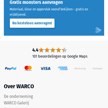
tandvorm
Gratis monsters aanvragen
puntbelastingen.
zorgt
Dergelijke
Materiaal, kleur en oppervlak vooraf bekijken – gratis en
voor
vrijblijvend.
belastingen
een
kunnen
Nu kosteloos aanvragen!
bijzonder
ontstaan
stabiel
door
verband
bijvoorbeeld
en
schoenen
voorkomt
4.4
met
dat
hoge
101 beoordelingen op Google Maps
de
hakken,
tanden
meubelpoten,
over
plantenbakken
elkaar
op
glijden.
wielen
Over WARCO
Deze
of
plaat
De onderneming
de
is
voeten
WARCO Galerij
ontworpen
van