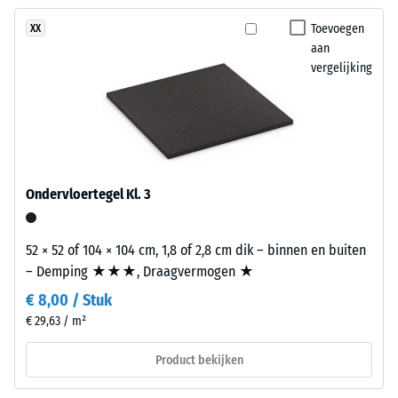
geen
en
dichtheid -
product
schaalwaarde
meerkleurig
Toevoegen
XX
geselecteerd
1 = tot 780
aan
kleurspel.
voor
kg/m³
vergelijking
de
Schok-, trillings- en
Materiaal
productvergelijking.
contactgeluiddemping
–
– Schaalwaarde 2 =
Bestanddelen
aangename demping
en
opbouw
Antislipklasse DS
Ondervloertegel Kl. 3
(EN 14041) -
Schaalwaarde 4 =
Dit
Wrijvingscoëfficiënt
52 × 52 of 104 × 104 cm, 1,8 of 2,8 cm dik – binnen en buiten
product
ca. 0,53
– Demping ★★★, Draagvermogen ★
heeft
€ 8,00 / Stuk
Slijtvastheid –
een
Bestendigheid
€ 29,63 / m²
tweelaagse
tegen
opbouw.
abrasieve
Product bekijken
De
slijtage –
slijtlaag
Schaalwaarde