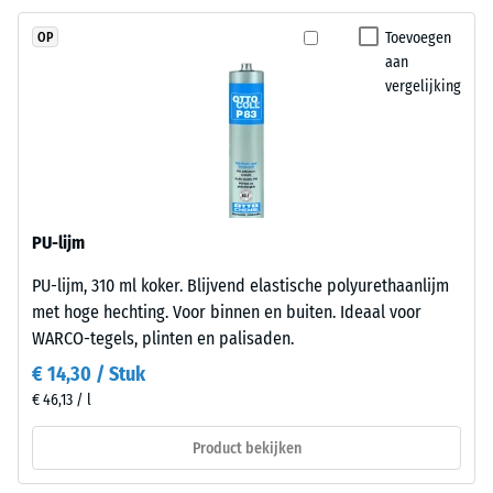
UV-
Vorstbestendig
Toevoegen
OP
gestabiliseerd
Druksterkte
aan
polyurethaan.
vergelijking
-
Dankzij
de
Schaalwaarde
open
1
structuur
=
blijft
het
ca.
PU-lijm
oppervlak
1
PU-lijm, 310 ml koker. Blijvend elastische polyurethaanlijm
waterdoorlatend
mm
met hoge hechting. Voor binnen en buiten. Ideaal voor
en
WARCO-tegels, plinten en palisaden.
gripvast.
resterende
De
€ 14,30 / Stuk
deuk
draaglaag
€ 46,13 / l
na
bestaat
uit
24
Product bekijken
gereinigd
uur