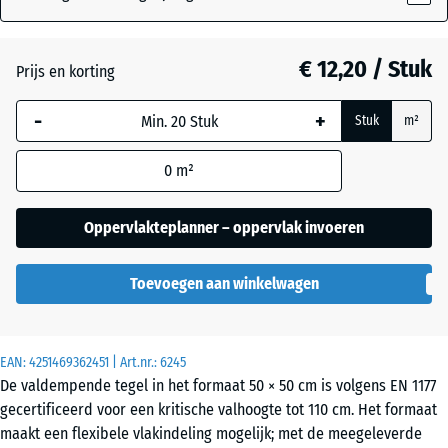
Antraciet
- € 2,80
€ 12,20 / Stuk
Prijs en korting
-
+
Baksteenrood
- € 2,70
Stuk
m²
0
m²
Grasgroen
- € 1,80
Oppervlakteplanner – oppervlak invoeren
Hemelsblauw
Toevoegen aan winkelwagen
Zandbeige
+ € 0,30
EAN:
4251469362451
| Art.nr.:
6245
De valdempende tegel in het formaat 50 × 50 cm is volgens EN 1177
gecertificeerd voor een kritische valhoogte tot 110 cm. Het formaat
maakt een flexibele vlakindeling mogelijk; met de meegeleverde