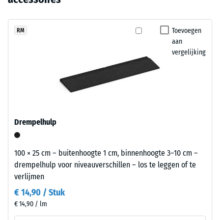
uitwisselbaar.
(BS 7188)
nog
granulaat
geen
met
Schijnbare
product
dichtheid -
een
Toevoegen
RM
geselecteerd
schaalwaarde
aan
leigrijs
voor
1 = tot 780
vergelijking
gepigmenteerd
kg/m³
de
bindmiddel.
productvergelijking.
De
Schok-, trillings- en
kleur
contactgeluiddemping
oogt
– Schaalwaarde 3 =
duidelijke demping
als
Drempelhulp
een
Antislipklasse DS
donker,
(EN 14041) -
koel
Schaalwaarde 3 =
100 × 25 cm – buitenhoogte 1 cm, binnenhoogte 3–10 cm –
grijs.
Wrijvingscoëfficiënt
drempelhulp voor niveauverschillen – los te leggen of te
De
ca. 0,45
verlijmen
gekleurde
Slijtvastheid –
€ 14,90 / Stuk
coating
Bestendigheid
€ 14,90 / lm
kan
tegen
slijten;