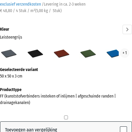
exclusief verzendkosten
/
Levering in ca.
2-3 weken
€ 48,80 / 4 Stuk / m²
(
5,00
kg
/ Stuk)
Kleur
Leisteengrijs
Leisteengrijs
Antraciet
Baksteenrood
Grasgroen
Hem
+ 1
(active)
Meer
Geselecteerde variant
informatie
50 x 50 x 3 cm
over
de
Producttype
kleuren?
FF (kunststofverbinders insteken of inlijmen | afgeschuinde randen |
drainagekanalen)
Kleurenpalet
weergeven
(active)
Leisteengrijs
Toevoegen aan vergelijking