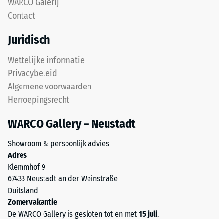
na
WARCO Galerij
voor
Contact
24
"End
of
uur
Juridisch
Life
ontlasting
Tyres"
Wettelijke informatie
(BS
en
Privacybeleid
verwijst
7188)
Algemene voorwaarden
naar
Herroepingsrecht
rubbergranulaat
uit
WARCO Gallery – Neustadt
gerecyclede
/ 5
autobanden.
Showroom & persoonlijk advies
De
Adres
bovenste
Klemmhof 9
slijtlaag
67433 Neustadt an der Weinstraße
van
De
Duitsland
fijn
druksterkte
Zomervakantie
ELT-
van
De WARCO Gallery is gesloten tot en met
15 juli
.
granulaat