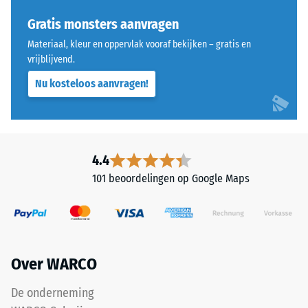
Dit
Schaalwaarde 3 =
product
Gratis monsters aanvragen
Warmtegeleidingscoëfficiënt
heeft
ca. 0,11 W/(m·K)
Materiaal, kleur en oppervlak vooraf bekijken – gratis en
een
vrijblijvend.
Vorstbestendig
tweelaagse
Nu kosteloos aanvragen!
opbouw
Druksterkte
en
-
bestaat
Schaalwaarde
uit
gereinigd,
2
4.4
zwart
=
101 beoordelingen op Google Maps
ELT-
ca.
granulaat,
gebonden
0,75
met
mm
een
Over WARCO
resterende
polyurethaanbindmiddel.
ELT
deuk
De onderneming
staat