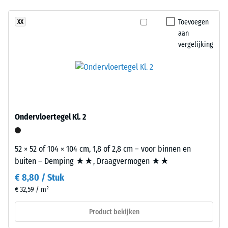
Dit
Antislip (EN
Toevoegen
XX
16165) –
product
aan
Schaalwaarde
heeft
vergelijking
4 =
een
gemiddelde
tweelaagse
acceptatiehoek
opbouw.
ca. 16°, groep
De
R10
slijtlaag
Thermische isolatie –
van
Ondervloertegel Kl. 2
Schaalwaarde 2 =
circa
Warmtegeleidingscoëfficiënt
3,3
ca. 0,12 W/(m·K)
mm
52 × 52 of 104 × 104 cm, 1,8 of 2,8 cm – voor binnen en
bestaat
Vorstbestendig
buiten – Demping ★★, Draagvermogen ★★
uit
Schijnbare
€ 8,80 / Stuk
nieuw
€ 32,59 / m²
dichtheid
geproduceerd,
doorgekleurd
-
Product bekijken
en
schaalwaarde