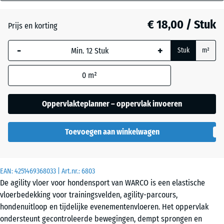
mm
Donkergrijs
graniet
€ 18,00 / Stuk
Prijs en korting
De geselecteerde,
blauw omlijnde
-
+
Stuk
m²
afmeting wordt
Engels
gebruikt voor de
gazon
0
m²
behoefteberekening
(tenzij anders
aangegeven in de
Oppervlakteplanner – oppervlak invoeren
Etna
productgegevens).
Toevoegen aan winkelwagen
44,6
Grijs
x
graniet
44,6
x
EAN:
4251469368033
| Art.nr.:
6803
1,8
De agility vloer voor hondensport van WARCO is een elastische
cm
vloerbedekking voor trainingsvelden, agility-parcours,
Lavendel
hondenuitloop en tijdelijke evenementenvloeren. Het oppervlak
ondersteunt gecontroleerde bewegingen, dempt sprongen en