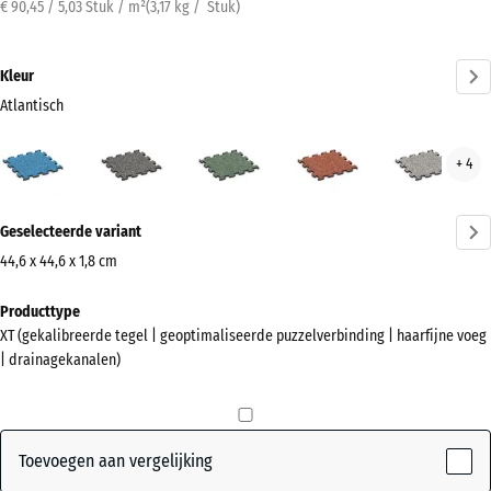
€ 90,45 / 5,03 Stuk / m²
(
3,17
kg
/ Stuk)
Kleur
Atlantisch
Atlantisch
Donkergrijs
Engels
Etna
Grijs
+ 4
(active)
graniet
gazon
gran
Meer
Geselecteerde variant
informatie
over
44,6 x 44,6 x 1,8 cm
de
Afmetingen
Producttype
kleuren?
voor
XT (gekalibreerde tegel | geoptimaliseerde puzzelverbinding | haarfijne voeg
verzending
Kleurenpalet
| drainagekanalen)
485
weergeven
x
(active)
Atlantisch
485
x
Toevoegen aan vergelijking
18