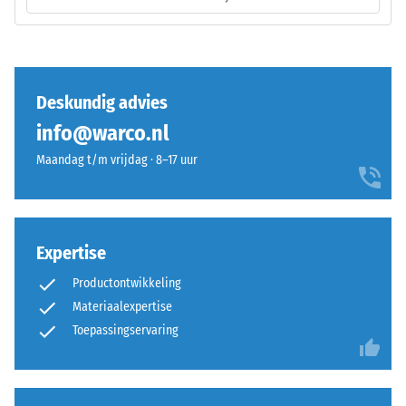
van
van
stabiliteit
een
en
specifiek
elasticiteit.
product
Deskundig advies
duidelijk
weer
Installatie
info@warco.nl
te
–
Maandag t/m vrijdag · 8–17 uur
geven,
Verwerking
gebruikt
–
WARCO
Montage
een
Expertise
schaal
van
Productontwikkeling
1
Materiaalexpertise
tot
Toepassingservaring
5,
De
waarbij
puzzelverzahning
elke
is