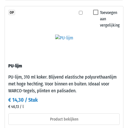
schadstofvrij
2
EPDM-
Toevoegen
OP
granulaat
=
aan
(ethyleen-
780
vergelijking
propeen-
tot
dien-
monomeer),
840
gebonden
kg/m³
met
UV-
PU-lijm
gestabiliseerd
PU-lijm, 310 ml koker. Blijvend elastische polyurethaanlijm
polyurethaan.
/ 5
met hoge hechting. Voor binnen en buiten. Ideaal voor
De
WARCO-tegels, plinten en palisaden.
open
oppervlaktestructuur
€ 14,30 / Stuk
zorgt
€ 46,13 / l
voor
De
grip
Product bekijken
schijnbare
en