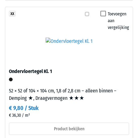
dichtheid
waterdoorlaatbaarheid.
van
De
Toevoegen
XX
een
draaglaag
aan
materiaal
bestaat
vergelijking
beschrijft
uit
de
gereinigd
verhouding
zwart
van
rubbergranulaat
zijn
uit
massa
gerecyclede
Ondervloertegel Kl. 1
tot
autobanden
zijn
(ELT)
totale
52 × 52 of 104 × 104 cm, 1,8 of 2,8 cm – alleen binnen –
met
volume,
Demping ★, Draagvermogen ★★★
een
inclusief
€ 9,80 / Stuk
middelgrove
alle
korrel,
€ 36,30 / m²
poriën,
gebonden
holtes
Product bekijken
met
en
polyurethaan.