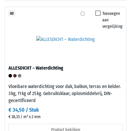
luchtinsluitingen.
ELT
Bij
staat
Toevoegen
AD
de
aan
voor
producten
vergelijking
"End
van
of
WARCO
Life
ligt
Tyres".
deze
De
waarde
draaglaag
meestal
ALLESDICHT – Waterdichting
heeft
tussen
een
600
gemiddelde
Vloeibare waterdichting voor dak, balkon, terras en kelder.
en
persdichtheid
3 kg, 11 kg of 25 kg. Gebruiksklaar, oplosmiddelvrij, DIN-
1250
en
gecertificeerd
kg/m³.
vormt
Om
€ 34,50 / Stuk
een
de
€ 38,33 / m² x 2 mm
evenwichtige
schijnbare
combinatie
dichtheid
Product bekijken