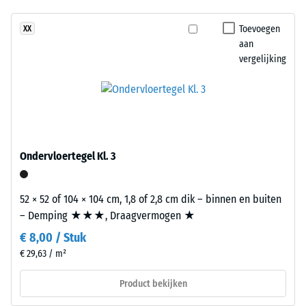
geen
een
aangename demping
product
fris
Toevoegen
XX
Antislipklasse DS
geselecteerd
aan
kleuroppervlak
(EN 14041) -
voor
vergelijking
dat
Schaalwaarde 5 =
de
aan
Wrijvingscoëfficiënt
productvergelijking.
een
ca. 0,6
zee-
Slijtvastheid –
of
Bestendigheid
wateroppervlak
tegen
Ondervloertegel Kl. 3
doet
abrasieve
denken.
slijtage –
Schaalwaarde
52 × 52 of 104 × 104 cm, 1,8 of 2,8 cm dik – binnen en buiten
2 = "goed" (BS
– Demping ★★★, Draagvermogen ★
Materiaal
7188)
–
€ 8,00 / Stuk
Bestanddelen
Waterdoorlatendheid
€ 29,63 / m²
en
(EN 12616) – Score 4 =
Infiltratie ca. 600
opbouw
Product bekijken
mm/u (600 l/h/m²)