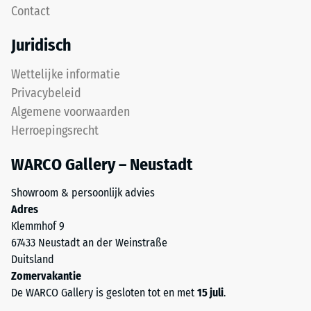
kg/m³.
Contact
voorkomt
De
dat
fysieke
Juridisch
de
dichtheid,
tanden
ook
Wettelijke informatie
over
wel
Privacybeleid
elkaar
massadichtheid
Algemene voorwaarden
glijden.
genoemd,
Herroepingsrecht
Deze
geeft
plaat
daarentegen
WARCO Gallery – Neustadt
is
de
ontworpen
verhouding
Showroom & persoonlijk advies
als
weer
Adres
dekplaat
van
Klemmhof 9
in
de
67433 Neustadt an der Weinstraße
een
massa
Duitsland
lagenysteem:
van
Zomervakantie
de
een
De WARCO Gallery is gesloten tot en met
15 juli
.
puzzelverzahning
stof