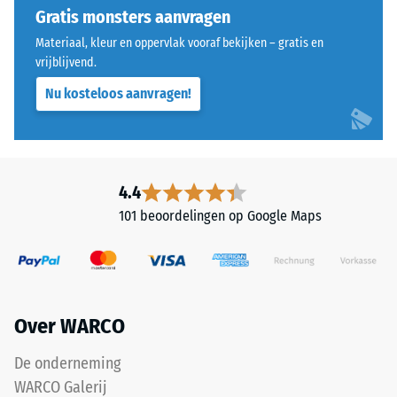
schaalwaarde
met
Gratis monsters aanvragen
overeenkomt
afgeronde,
met
Materiaal, kleur en oppervlak vooraf bekijken – gratis en
golfvormige
vrijblijvend.
een
tanden
specifiek
Nu kosteloos aanvragen!
aan
dichtheidsbereik.
alle
Zo
vier
staat
zijden
schaalwaarde
uitgevoerd.
4.4
2
De
bijvoorbeeld
101 beoordelingen op Google Maps
ronde
voor
tandvorm
een
zorgt
schijnbare
voor
dichtheid
een
tussen
Over WARCO
bijzonder
780
stabiel
De onderneming
en
verband
840
WARCO Galerij
en