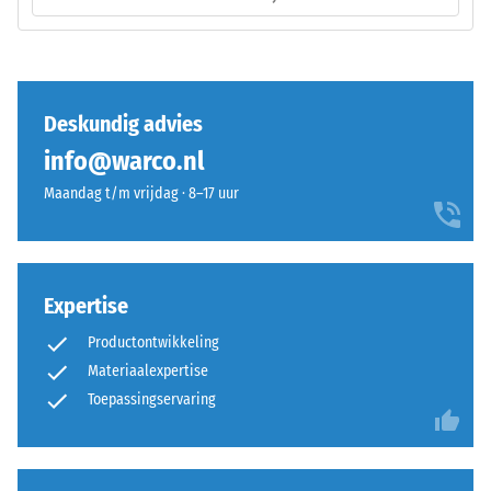
van
–
een
Montage
specifiek
product
Deskundig advies
duidelijk
weer
info@warco.nl
te
Maandag t/m vrijdag · 8–17 uur
geven,
De
gebruikt
puzzelverzahning
WARCO
is
een
met
Expertise
schaal
afgeronde,
van
Productontwikkeling
golfvormige
1
Materiaalexpertise
tanden
tot
aan
Toepassingservaring
5,
alle
waarbij
vier
elke
zijden