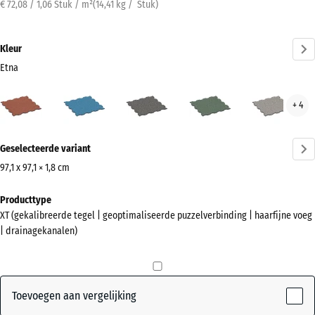
€ 72,08 / 1,06 Stuk / m²
(
14,41
kg
/ Stuk)
Kleur
Etna
Etna
Atlantisch
Donkergrijs
Engels
Grijs
+ 4
(active)
graniet
gazon
gran
Meer
Geselecteerde variant
informatie
over
97,1 x 97,1 × 1,8 cm
de
Afmetingen
Producttype
kleuren?
voor
XT (gekalibreerde tegel | geoptimaliseerde puzzelverbinding | haarfijne voeg
verzending
Kleurenpalet
| drainagekanalen)
1010
weergeven
x
(active)
Etna
1010
x
Toevoegen aan vergelijking
18