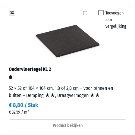
van
Antislip (EN
Toevoegen
XX
16165) –
circa
aan
Schaalwaarde
3,3
vergelijking
4 =
mm
gemiddelde
bestaat
acceptatiehoek
uit
ca. 16°, groep
nieuw
R10
geproduceerd,
Thermische isolatie –
doorgekleurd
Ondervloertegel Kl. 2
Schaalwaarde 2 =
en
Warmtegeleidingscoëfficiënt
schadstofvrij
ca. 0,12 W/(m·K)
EPDM-
52 × 52 of 104 × 104 cm, 1,8 of 2,8 cm – voor binnen en
granulaat
Vorstbestendig
buiten – Demping ★★, Draagvermogen ★★
(ethyleen-
Schijnbare
€ 8,80 / Stuk
propeen-
€ 32,59 / m²
dichtheid
dien-
monomeer),
-
Product bekijken
gebonden
schaalwaarde