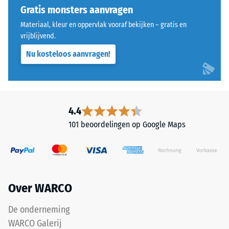
schaalwaarde
uitgevoerd.
Gratis monsters aanvragen
overeenkomt
De
met
Materiaal, kleur en oppervlak vooraf bekijken – gratis en
ronde
vrijblijvend.
een
tandvorm
specifiek
Nu kosteloos aanvragen!
zorgt
dichtheidsbereik.
voor
Zo
een
staat
bijzonder
schaalwaarde
stabiel
4.4
2
verband
bijvoorbeeld
101 beoordelingen op Google Maps
en
voor
voorkomt
een
dat
schijnbare
de
dichtheid
tanden
tussen
Over WARCO
over
780
elkaar
De onderneming
en
glijden.
840
WARCO Galerij
Deze