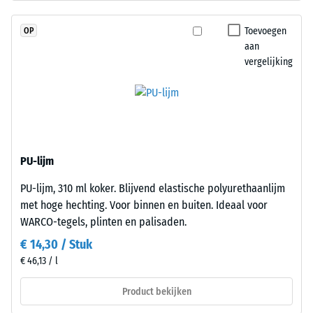
met
2
UV-
Toevoegen
OP
gestabiliseerd
=
aan
polyurethaan.
780
vergelijking
De
tot
open
oppervlaktestructuur
840
zorgt
kg/m³
voor
grip
PU-lijm
en
PU-lijm, 310 ml koker. Blijvend elastische polyurethaanlijm
waterdoorlaatbaarheid.
/ 5
met hoge hechting. Voor binnen en buiten. Ideaal voor
De
WARCO-tegels, plinten en palisaden.
draaglaag
bestaat
€ 14,30 / Stuk
uit
€ 46,13 / l
gereinigd
De
zwart
Product bekijken
schijnbare
rubbergranulaat