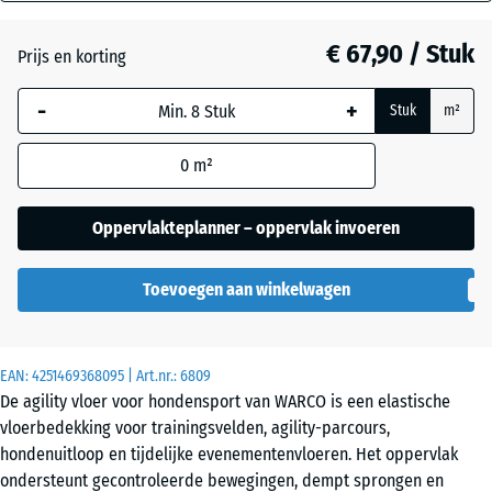
mm
Atlantisch
€ 67,90 / Stuk
Prijs en korting
De geselecteerde,
blauw omlijnde
Donkergrijs
-
+
Stuk
m²
afmeting wordt
graniet
gebruikt voor de
0
m²
behoefteberekening
(tenzij anders
Engels
aangegeven in de
Oppervlakteplanner – oppervlak invoeren
gazon
productgegevens).
Toevoegen aan winkelwagen
97,1
Grijs
x
graniet
97,1
×
EAN:
4251469368095
| Art.nr.:
6809
1,8
De agility vloer voor hondensport van WARCO is een elastische
cm
Lavendel
vloerbedekking voor trainingsvelden, agility-parcours,
hondenuitloop en tijdelijke evenementenvloeren. Het oppervlak
ondersteunt gecontroleerde bewegingen, dempt sprongen en