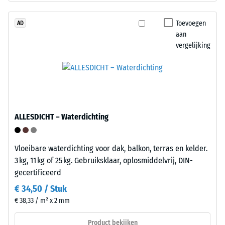
luchtinsluitingen.
draaglaag
Bij
heeft
Toevoegen
AD
de
aan
een
producten
vergelijking
gemiddelde
van
persdichtheid
WARCO
en
ligt
vormt
deze
een
waarde
evenwichtige
meestal
ALLESDICHT – Waterdichting
combinatie
tussen
van
600
stabiliteit
Vloeibare waterdichting voor dak, balkon, terras en kelder.
en
en
3 kg, 11 kg of 25 kg. Gebruiksklaar, oplosmiddelvrij, DIN-
1250
elasticiteit.
gecertificeerd
kg/m³.
Om
€ 34,50 / Stuk
de
Installatie
€ 38,33 / m² x 2 mm
schijnbare
–
dichtheid
Verwerking
Product bekijken