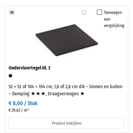
geen
en
aangename demping
product
meerkleurig
Toevoegen
XX
Antislipklasse DS
geselecteerd
aan
kleurspel.
(EN 14041) -
voor
vergelijking
Schaalwaarde 5 =
de
Wrijvingscoëfficiënt
Materiaal
productvergelijking.
ca. 0,6
–
Bestanddelen
Slijtvastheid –
en
Bestendigheid
opbouw
tegen
Ondervloertegel Kl. 3
abrasieve
slijtage –
Dit
Schaalwaarde
52 × 52 of 104 × 104 cm, 1,8 of 2,8 cm dik – binnen en buiten
product
2 = "goed" (BS
– Demping ★★★, Draagvermogen ★
heeft
7188)
€ 8,00 / Stuk
een
Waterdoorlatendheid
€ 29,63 / m²
tweelaagse
(EN 12616) – Score 4 =
opbouw.
Infiltratie ca. 600
Product bekijken
De
mm/u (600 l/h/m²)
slijtlaag