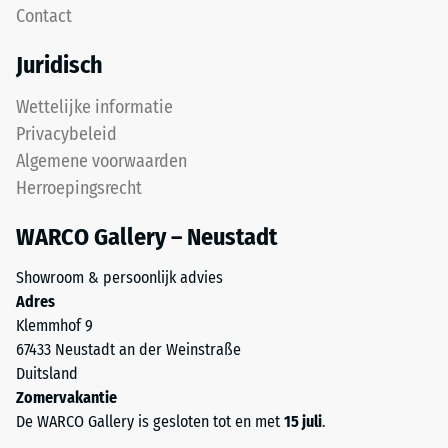
kg/m³.
Contact
plaat
De
is
fysieke
Juridisch
ontworpen
dichtheid,
als
ook
Wettelijke informatie
dekplaat
wel
Privacybeleid
in
massadichtheid
Algemene voorwaarden
een
genoemd,
Herroepingsrecht
lagenysteem:
geeft
de
daarentegen
WARCO Gallery – Neustadt
puzzelverzahning
de
houdt
verhouding
Showroom & persoonlijk advies
de
weer
Adres
bovenste
van
Klemmhof 9
laag
de
67433 Neustadt an der Weinstraße
lagestabiel.
massa
Duitsland
Omdat
van
Zomervakantie
de
een
De WARCO Gallery is gesloten tot en met
15 juli
.
randen
stof