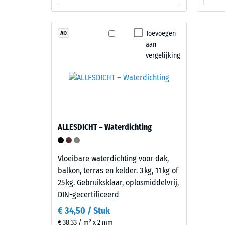
840
en
kg/m³
opbouw
Toevoegen
AD
aan
Dit
vergelijking
product
2 / 5
heeft
een
tweelaagse
opbouw.
De
De
ALLESDICHT – Waterdichting
slijtlaag
schijnba
van
dichthei
circa
Vloeibare waterdichting voor dak,
van
3,3
balkon, terras en kelder. 3 kg, 11 kg of
een
mm
25 kg. Gebruiksklaar, oplosmiddelvrij,
materiaa
bestaat
DIN-gecertificeerd
beschrijf
uit
de
€ 34,50 / Stuk
nieuw
verhoud
€ 38,33 / m² x 2 mm