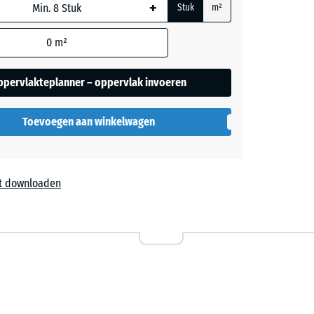
+
ordt
Stuk
m²
or de
rekening
0
m²
ers
 in de
ppervlakteplanner – oppervlak invoeren
evens).
Toevoegen aan winkelwagen
t downloaden
l
49,90