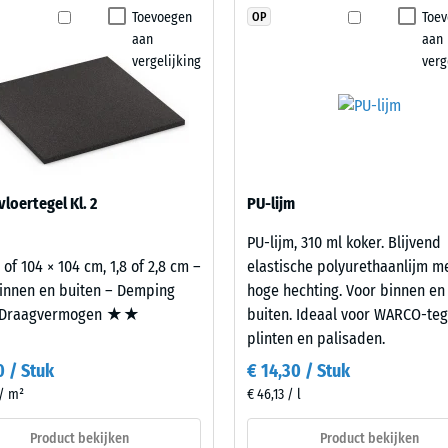
geen
Toevoegen
Toe
OP
stheid – Bestendigheid tegen abrasieve slijtage – Schaalwaarde 2 = "goed" (BS 
product
aan
aan
geselecteerd
orlatendheid (EN 12616) – Score 4 = Infiltratie ca. 600 mm/u (600 l/h/m²)
vergelijking
verg
voor
p (EN 16165) – Schaalwaarde 4 = gemiddelde acceptatiehoek ca. 16°, groep R10
de
productvergelijking.
che isolatie – Schaalwaarde 2 = Warmtegeleidingscoëfficiënt ca. 0,12 W/(m·K)
stendig
nbare
loertegel Kl. 2
PU-lijm
heid
PU-lijm, 310 ml koker. Blijvend
 of 104 × 104 cm, 1,8 of 2,8 cm –
elastische polyurethaanlijm m
lwaarde
innen en buiten – Demping
hoge hechting. Voor binnen en
Draagvermogen ★★
buiten. Ideaal voor WARCO-teg
plinten en palisaden.
0 / Stuk
€ 14,30 / Stuk
 / m²
€ 46,13 / l
Product bekijken
Product bekijken