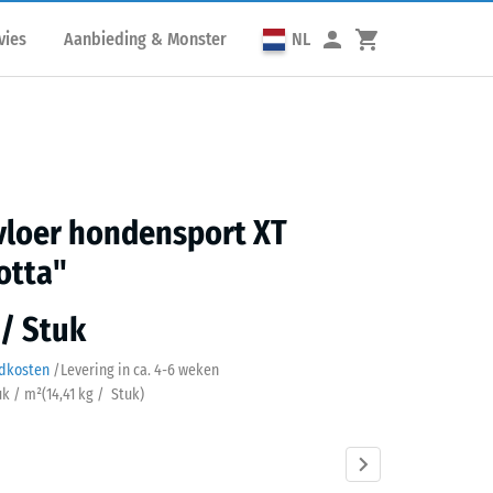
vies
Aanbieding & Monster
NL
 vloer hondensport XT
otta"
 / Stuk
ndkosten
/
Levering in ca.
4-6 weken
uk / m²
(
14,41
kg
/ Stuk)