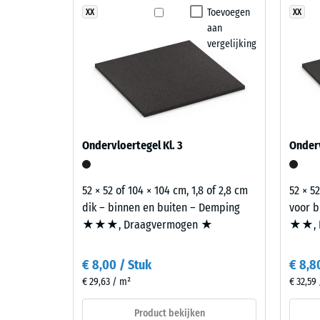
Cotta
Toevoegen
XX
XX
Slijtva
aan
brengt
Waterdo
vergelijking
warme
roodbruine
Antisli
en
Thermis
aardse
tinten
Vorstbe
samen
Schij
Ondervloertegel Kl. 3
Onderv
in
dicht
een
-
oppervlak
52 × 52 of 104 × 104 cm, 1,8 of 2,8 cm
52 × 52
met
schaa
dik – binnen en buiten – Demping
voor b
mediterrane
★★★, Draagvermogen ★
★★, 
2
uitstraling.
=
€ 8,00 / Stuk
€ 8,8
780
Materiaal
€ 29,63 / m²
€ 32,59
–
tot
Bestanddelen
Product bekijken