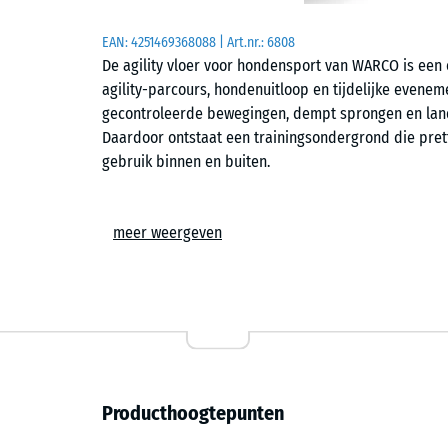
EAN:
4251469368088
| Art.nr.:
6808
De agility vloer voor hondensport van WARCO is een 
agility-parcours, hondenuitloop en tijdelijke evene
gecontroleerde bewegingen, dempt sprongen en land
Daardoor ontstaat een trainingsondergrond die pretti
gebruik binnen en buiten.
Eenvoudige plaatsing
meer weergeven
De tegels worden zwevend gelegd op een vlakke en 
bevestiging. De puzzelverbinding zorgt voor een stab
haarnaad aan het oppervlak. Hierdoor ontstaat een 
weer los te nemen is. De tegels kunnen ter plaatse 
voor tijdelijke opstellingen en voor permanente aanl
Grip en pootvriendelijk
Producthoogtepunten
De licht gestructureerde bovenkant geeft honden goede