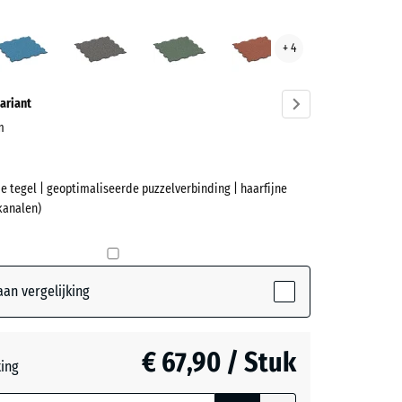
cotta
Atlantisch
Donkergrijs
Engels
Etna
+ 4
ve)
graniet
gazon
ariant
cm
e tegel | geoptimaliseerde puzzelverbinding | haarfijne
et
kanalen)
(active)
ta
an vergelijking
ch
€ 67,90 / Stuk
teerde,
ting
jnde
rijs