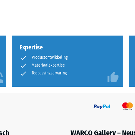
Expertise
Productontwikkeling
Materiaalexpertise
Toepassingservaring
uitingen.
en
isch
WARCO Gallery – Neu