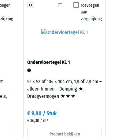
voegen
Toevoegen
XX
7188)
aan
elijking
vergelijking
Ondervloertegel Kl. 1
et
52 × 52 of 104 × 104 cm, 1,8 of 2,8 cm –
alleen binnen – Demping ★,
els,
Draagvermogen ★★★
€ 9,80 / Stuk
€ 36,30 / m²
Product bekijken