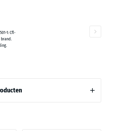
n
01-1: Cfl-
 brand.
ing.
roducten