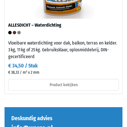
Een
geringe
Installatie
indringingsdiepte
–
duidt
ALLESDICHT – Waterdichting
Verwerking
op
–
een
Montage
hoge
Vloeibare waterdichting voor dak, balkon, terras en kelder.
druksterkte,
3 kg, 11 kg of 25 kg. Gebruiksklaar, oplosmiddelvrij, DIN-
De
terwijl
gecertificeerd
puzzelverzahning
een
€ 34,50 / Stuk
is
grotere
€ 38,33 / m² x 2 mm
met
indringingsdiepte
afgeronde,
wijst
Product bekijken
golfvormige
op
tanden
een
aan
lagere
alle
weerstand
vier
tegen
Deskundig advies
zijden
puntbelastingen.