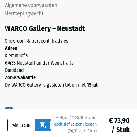
loodrecht
mm²
Algemene voorwaarden
zijn
(gelijk
Herroepingsrecht
gesneden
aan
ontstaat
1
WARCO Gallery – Neustadt
een
cm²)
nauwelijks
wordt
Showroom & persoonlijk advies
zichtbare
met
Adres
haarvoeg.
een
Klemmhof 9
kracht
67433 Neustadt an der Weinstraße
van
Duitsland
Structuur
1000
Zomervakantie
van
N
De WARCO Gallery is gesloten tot en met
15 juli
.
de
(ongeveer
onderzijde
105
kg)
De
op
€ 78,45 / 1,06 Stuk / m²
onderzijde
een
€ 73,90
-
+
exclusief verzendkosten
is
materiaalmonster
/ Stuk
(
26,31
kg
/ Stuk)
Veilige vloeren.
voorzien
gedrukt.