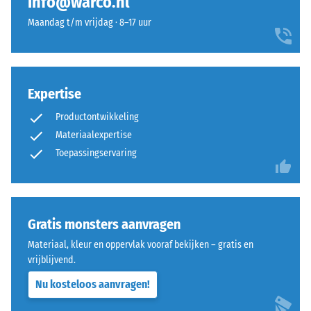
info@warco.nl
uitgevoerd.
Dergelijke
Maandag t/m vrijdag · 8–17 uur
De
belastingen
ronde
kunnen
tandvorm
ontstaan
zorgt
door
Expertise
voor
bijvoorbeeld
een
schoenen
Productontwikkeling
bijzonder
met
Materiaalexpertise
stabiel
hoge
Toepassingservaring
verband
hakken,
en
meubelpoten,
voorkomt
plantenbakken
dat
op
Gratis monsters aanvragen
de
wielen
tanden
of
Materiaal, kleur en oppervlak vooraf bekijken – gratis en
over
de
vrijblijvend.
elkaar
voeten
Nu kosteloos aanvragen!
glijden.
van
Deze
diverse