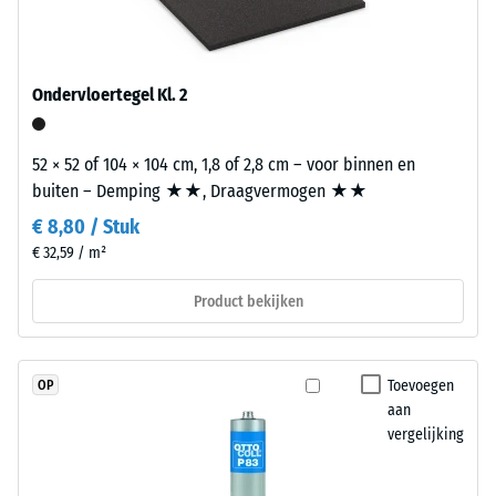
EPDM-
geluidsweringseisen van het Bouwbesluit gebeurt volgens NEN
Druksterkte
granulaat
5077 en betreft de volledige opbouw van het bouwdeel met de
(ethyleen-
-
overdrachtswegen, niet de afzonderlijke tegel.
propeen-
Ondervloertegel Kl. 2
Schaalwaarde
dien-
4
monomeer),
52 × 52 of 104 × 104 cm, 1,8 of 2,8 cm – voor binnen en
gebonden
=
buiten – Demping ★★, Draagvermogen ★★
met
ca.
UV-
€ 8,80 / Stuk
0,25
gestabiliseerd
€ 32,59 / m²
polyurethaan.
mm
Het
Product bekijken
resterende
gesloten
deuk
oppervlak
oogt
na
Toevoegen
OP
compact
aan
24
en
vergelijking
uur
gelijkmatig.
De