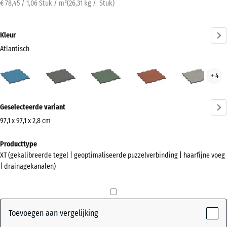
€ 78,45 / 1,06 Stuk / m²
(
26,31
kg
/ Stuk)
Kleur
Atlantisch
Atlantisch
Donkergrijs
Engels
Etna
Grijs
+ 4
(active)
graniet
gazon
gran
Meer
Geselecteerde variant
informatie
over
97,1 x 97,1 x 2,8 cm
de
Afmetingen
Producttype
kleuren?
voor
XT (gekalibreerde tegel | geoptimaliseerde puzzelverbinding | haarfijne voeg
verzending
Kleurenpalet
| drainagekanalen)
1010
weergeven
x
(active)
Atlantisch
1010
x
Toevoegen aan vergelijking
28