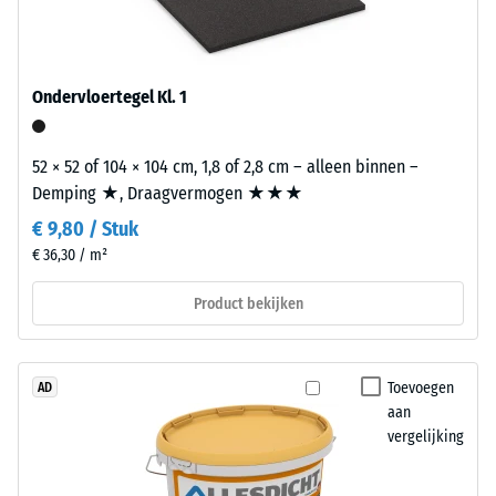
tegen
voor
lokale
"End
belasting.
of
Ondervloertegel Kl. 1
Het
Life
geeft
Tyres".
aan
De
52 × 52 of 104 × 104 cm, 1,8 of 2,8 cm – alleen binnen –
in
hoge
Demping ★, Draagvermogen ★★★
welke
persdichtheid
€ 9,80 / Stuk
mate
van
€ 36,30 / m²
het
de
materiaal
draaglaag
Product bekijken
vervormt
zorgt
wanneer
voor
een
een
Toevoegen
AD
bepaalde
stabiele
aan
kracht
en
vergelijking
wordt
compacte
uitgeoefend.
opbouw.