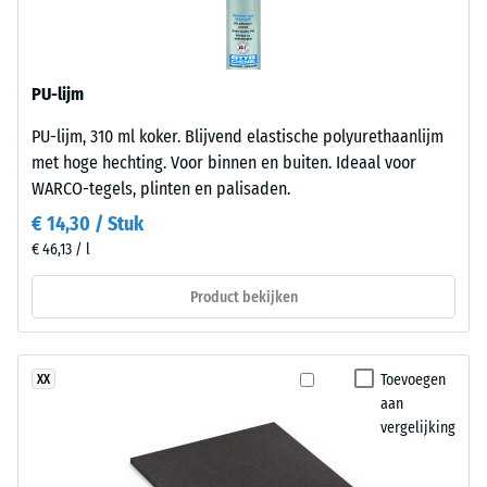
ontlasting
draaglaag
(BS
bestaat
7188)
uit
PU-lijm
gereinigd
zwart
PU-lijm, 310 ml koker. Blijvend elastische polyurethaanlijm
rubbergranulaat
met hoge hechting. Voor binnen en buiten. Ideaal voor
uit
/ 5
WARCO-tegels, plinten en palisaden.
gerecyclede
€ 14,30 / Stuk
autobanden
€ 46,13 / l
(ELT)
met
Product bekijken
De
een
druksterkte
fijne
van
korrel,
een
Toevoegen
XX
gebonden
aan
materiaal
met
vergelijking
beschrijft
polyurethaan.
de
ELT
weerstand
staat