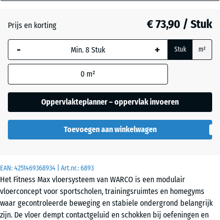
mm
Donkergrijs
graniet
€ 73,90 / Stuk
Prijs en korting
De geselecteerde,
blauw omlijnde
-
+
Stuk
m²
afmeting wordt
Engels
gebruikt voor de
gazon
0
m²
behoefteberekening
(tenzij anders
aangegeven in de
Oppervlakteplanner – oppervlak invoeren
Etna
productgegevens).
Toevoegen aan winkelwagen
97,1
Grijs
x
graniet
97,1
x
EAN:
4251469368934
| Art.nr.:
6893
2,8
Het Fitness Max vloersysteem van WARCO is een modulair
cm
Lavendel
vloerconcept voor sportscholen, trainingsruimtes en homegyms
waar gecontroleerde beweging en stabiele ondergrond belangrijk
zijn. De vloer dempt contactgeluid en schokken bij oefeningen en