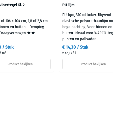
rende
l in aanmerking voor fitnessruimten boven bewoonde bouwlagen. Da
loertegel Kl. 2
PU-lijm
eer trillingen via aansluitende bouwdelen worden overgedragen naa
os op elkaar gelegd. De bouwakoestische toetsing aan de
PU-lijm, 310 ml koker. Blijvend
 volgens NEN 5077 en betreft de volledige opbouw van het bouwdeel
 of 104 × 104 cm, 1,8 of 2,8 cm –
elastische polyurethaanlijm m
innen en buiten – Demping
hoge hechting. Voor binnen en
Draagvermogen ★★
buiten. Ideaal voor WARCO-teg
plinten en palisaden.
sting
0 / Stuk
€ 14,30 / Stuk
 / m²
€ 46,13 / l
Product bekijken
Product bekijken