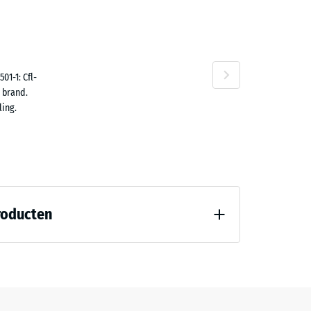
n
01-1: Cfl-
 brand.
ing.
57,50
roducten
2,10
7188)