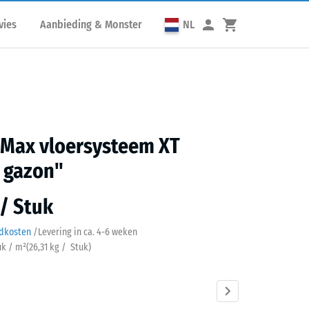
vies
Aanbieding & Monster
NL
 Max vloersysteem XT
 gazon"
 / Stuk
ndkosten
/
Levering in ca.
4-6 weken
uk / m²
(
26,31
kg
/ Stuk)