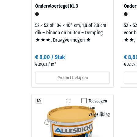
reste
verminderen. Zo'n meerlaagse opbouw komt voora
Materiaal
Ondervloertegel Kl. 3
Onderv
ook voor balkons, galerijen en dakterrassen wann
deuk
–
ruimten die worden gebruikt. Alle lagen worden l
Bestanddelen
na
geluidsweringseisen van het Bouwbesluit gebeurt
52 × 52 of 104 × 104 cm, 1,8 of 2,8 cm
52 × 52
en
24
de overdrachtswegen, niet de afzonderlijke tegel.
dik – binnen en buiten – Demping
voor b
opbouw
uur
★★★, Draagvermogen ★
★★, 
ontla
Dit
€ 8,00 / Stuk
€ 8,8
product
(BS
€ 29,63 / m²
€ 32,59
heeft
7188)
een
Product bekijken
tweelaagse
opbouw.
De
4 / 5
Toevoegen
AD
slijtlaag
aan
van
vergelijking
circa
2
mm
De