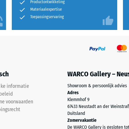
t
Productontwikkeling
Materiaalexpertise
Toepassingservaring
e
end.
ngsdiepte
isch
WARCO Gallery – Neu
jke informatie
Showroom & persoonlijk advies
Adres
beleid
kte,
Klemmhof 9
ne voorwaarden
67433 Neustadt an der Weinstra
ingsrecht
Duitsland
Zomervakantie
ngsdiepte
De WARCO Gallery is gesloten to