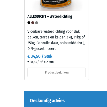
bestaat
drukster
uit
van
nieuw
een
ALLESDICHT – Waterdichting
geproduceerd,
materiaa
doorgekleurd
beschrijf
en
Vloeibare waterdichting voor dak,
de
schadstofvrij
balkon, terras en kelder. 3 kg, 11 kg of
weersta
EPDM-
25 kg. Gebruiksklaar, oplosmiddelvrij,
tegen
granulaat
DIN-gecertificeerd
lokale
(ethyleen-
belastin
€ 34,50 / Stuk
propeen-
Het
€ 38,33 / m² x 2 mm
dien-
geeft
monomeer),
Product bekijken
aan
gebonden
in
met
welke
UV-
mate
gestabiliseerd
het
polyurethaan.
Deskundig advies
materiaa
Het