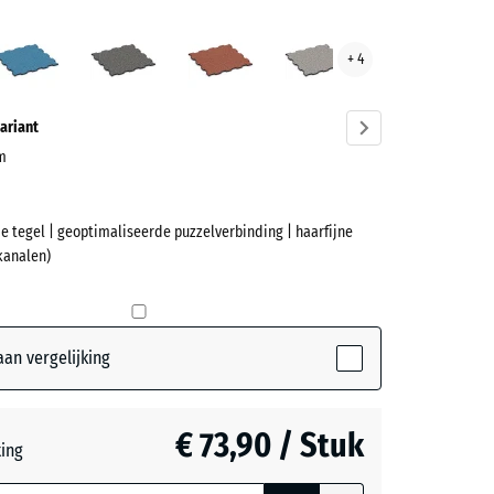
ls
Atlantisch
Donkergrijs
Etna
Grijs
+ 4
n
graniet
graniet
ve)
ariant
cm
e tegel | geoptimaliseerde puzzelverbinding | haarfijne
et
kanalen)
ctive)
an vergelijking
ch
€ 73,90 / Stuk
teerde,
ting
jnde