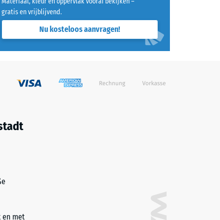
Materiaal, kleur en oppervlak vooraf bekijken –
gratis en vrijblijvend.
Nu kosteloos aanvragen!
stadt
ße
t en met