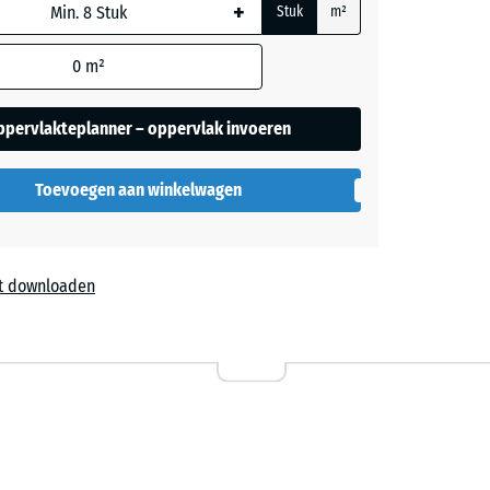
+
ordt
Stuk
m²
rijs
or de
rekening
0
m²
ers
 in de
ppervlakteplanner – oppervlak invoeren
evens).
Toevoegen aan winkelwagen
t downloaden
l
54,50
ta