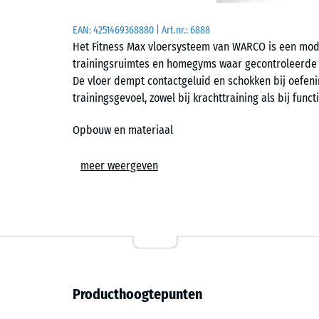
EAN:
4251469368880
| Art.nr.:
6888
Het Fitness Max vloersysteem van WARCO is een modu
trainingsruimtes en homegyms waar gecontroleerde b
De vloer dempt contactgeluid en schokken bij oefen
trainingsgevoel, zowel bij krachttraining als bij func
Opbouw en materiaal
De tegels zijn samengesteld uit gebonden rubbergra
meer weergeven
systeem met functionele tegels XX worden toegepast.
van UV-stabiel EPDM-rubbergranulaat de bovenkant, 
gerecyclede banden de onderliggende structuur vorm
bestand is tegen intensief gebruik en tegelijk een 
belasten en dynamische trainingsvormen.
Onderzijde en structuur
Producthoogtepunten
De dichte materiaalstructuur beperkt het binnendrin