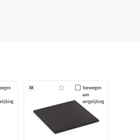
 (BS 7188)
Onder
 zoals
n de
s heeft
voegen
Toevoegen
XX
aan
or
elijking
vergelijking
g
dige
nder de