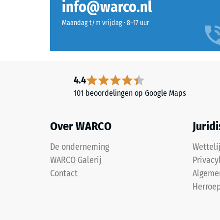
vervorm
info@warco.nl
gesloten
wanneer
oppervlak
Maandag t/m vrijdag · 8–17 uur
een
oogt
bepaald
compact
kracht
en
wordt
gelijkmatig.
uitgeoef
De
4.4
Een
draaglaag
101 beoordelingen op Google Maps
geringe
bestaat
indringi
uit
duidt
Over WARCO
Jurid
gereinigd
op
zwart
een
De onderneming
Wetteli
rubbergranulaat
hoge
WARCO Galerij
Privacy
uit
drukster
gerecyclede
Contact
Algeme
terwijl
autobanden
Herroep
een
(ELT)
grotere
met
indringi
een