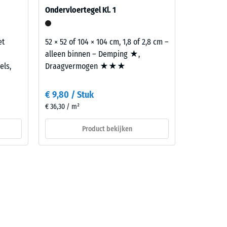
t geldt
Ondervloertegel Kl. 1
r
 met
et
52 × 52 of 104 × 104 cm, 1,8 of 2,8 cm –
alleen binnen – Demping ★,
els,
Draagvermogen ★★★
€ 9,80 / Stuk
€ 36,30 / m²
Product bekijken