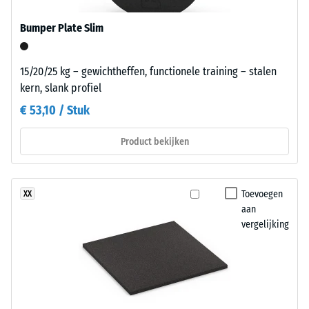
uitgeoefend.
het
Een
onderdeel
Bumper Plate Slim
geringe
eenvoudig
indringingsdiepte
op
duidt
een
15/20/25 kg – gewichtheffen, functionele training – stalen
op
geschikte
kern, slank profiel
een
ondergrond
€ 53,10 / Stuk
hoge
worden
druksterkte,
gelegd.
Product bekijken
terwijl
Bij
een
blijvend
grotere
gebruik
Toevoegen
XX
indringingsdiepte
of
aan
wijst
wanneer
vergelijking
op
horizontale
een
krachten
lagere
optreden,
weerstand
moet
tegen
het