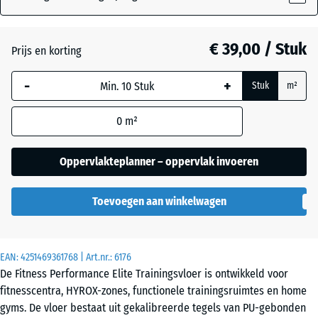
20
mm
€ 39,00 / Stuk
Prijs en korting
De geselecteerde,
blauw omlijnde
-
+
Stuk
m²
afmeting wordt
gebruikt voor de
0
m²
behoefteberekening
(tenzij anders
aangegeven in de
Oppervlakteplanner – oppervlak invoeren
productgegevens).
Toevoegen aan winkelwagen
100
×
100
× 2
EAN:
4251469361768
| Art.nr.:
6176
cm
De Fitness Performance Elite Trainingsvloer is ontwikkeld voor
fitnesscentra, HYROX-zones, functionele trainingsruimtes en home
gyms. De vloer bestaat uit gekalibreerde tegels van PU-gebonden