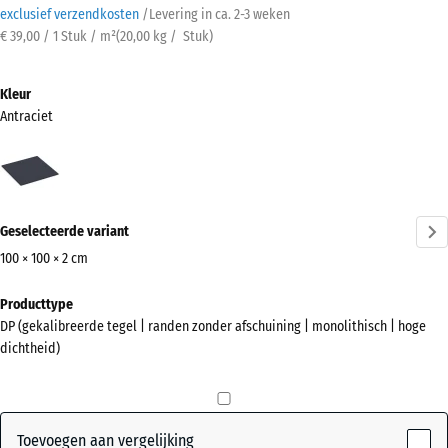
exclusief verzendkosten
/
Levering in ca.
2-3 weken
€ 39,00 / 1 Stuk / m²
(
20,00
kg
/ Stuk)
Kleur
Antraciet
Antraciet
(active)
Geselecteerde variant
100 × 100 × 2 cm
Afmetingen
Producttype
voor
DP (gekalibreerde tegel | randen zonder afschuining | monolithisch | hoge
verzending
dichtheid)
1000
x
1000
x
Toevoegen aan vergelijking