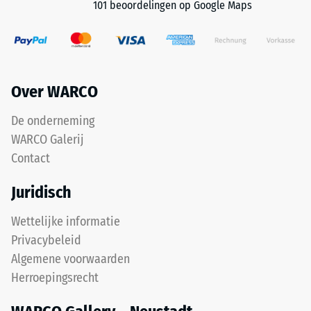
101 beoordelingen op Google Maps
dan
gedrukt.
moet
De
deze
resulterende
door
indringingsdiepte
geschikte
wordt
Over WARCO
constructieve
direct
maatregelen
na
De onderneming
worden
het
WARCO Galerij
gewaarborgd.
aanbrengen
Plaatsing
van
Contact
vindt
de
Juridisch
plaats
belasting
op
gemeten
Wettelijke informatie
een
en
Privacybeleid
permanent
vervolgens
draagkrachtige
op
Algemene voorwaarden
ondergrond.
regelmatige
Herroepingsrecht
De
tijdstippen
montagevoorschriften
gedurende