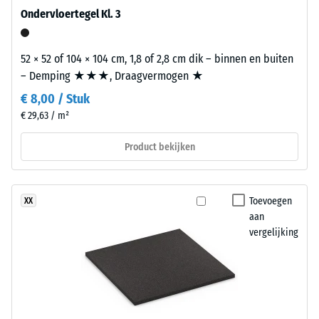
puntbelastingen.
gelijmd
Ondervloertegel Kl. 3
Dergelijke
worden
belastingen
–
kunnen
52 × 52 of 104 × 104 cm, 1,8 of 2,8 cm dik – binnen en buiten
met
ontstaan
– Demping ★★★, Draagvermogen ★
blijvend
door
elastische
€ 8,00 / Stuk
bijvoorbeeld
polyurethaanlijm
€ 29,63 / m²
schoenen
van
met
WARCO
Product bekijken
hoge
of
hakken,
dubbelzijdig
meubelpoten,
plakband.
Toevoegen
XX
plantenbakken
Alle
aan
op
oppervlakken
vergelijking
wielen
moeten
of
droog,
de
schoon,
voeten
vet-
van
en