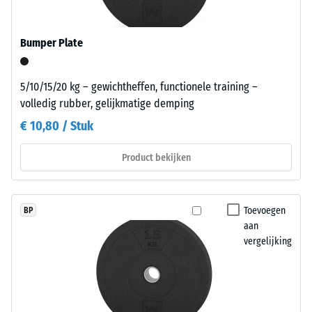
weerstand
gekleurde
tegen
varianten
Bumper Plate
lokale
een
belasting.
gepigmenteerd
Het
bindmiddel
5/10/15/20 kg – gewichtheffen, functionele training –
geeft
krijgen.
volledig rubber, gelijkmatige demping
aan
€ 10,80 / Stuk
in
Installatie
welke
–
Product bekijken
mate
Verwerking
het
–
materiaal
Montage
Toevoegen
BP
vervormt
aan
wanneer
vergelijking
een
Voor
bepaalde
tijdelijk
kracht
gebruik
wordt
kan