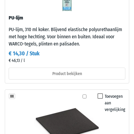
polyurethaanbindmiddel.
elkaar gelegd. De bouwakoestische toetsing aan de
ca. 0,11 W/(m·K)
ELT
geluidsweringseisen van het Bouwbesluit gebeurt volgens NEN
Druksterkte
staat
5077 en betreft de volledige opbouw van het bouwdeel met de
PU-lijm
voor
-
overdrachtswegen, niet de afzonderlijke tegel.
PU-lijm, 310 ml koker. Blijvend elastische polyurethaanlijm
“End
Schaalwaarde
met hoge hechting. Voor binnen en buiten. Ideaal voor
of
5
WARCO-tegels, plinten en palisaden.
Life
Tyres”
=
€ 14,30 / Stuk
en
€ 46,13 / l
ca.
verwijst
0
naar
Product bekijken
granulaat
mm
uit
resterende
gerecyclede
Toevoegen
XX
deuk
autobanden.
aan
De
vergelijking
na
fijne
24
korrel
uur
zorgt