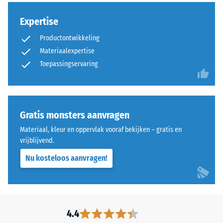
rust
100
volledig
mm²
Expertise
oppervlakkig
(gelijk
op
aan
Productontwikkeling
de
1
Materiaalexpertise
ondergrond.
cm²)
Toepassingservaring
Drainage
wordt
onder
met
het
een
oppervlak
kracht
Gratis monsters aanvragen
is
van
Materiaal, kleur en oppervlak vooraf bekijken – gratis en
in
1000
vrijblijvend.
deze
N
uitvoering
(ongeveer
Nu kosteloos aanvragen!
niet
105
voorzien;
kg)
is
op
afwatering
een
4.4
nodig,
materiaalmonster