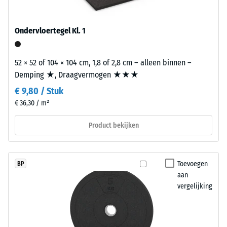
voor
ontlasting
een
(BS
Ondervloertegel Kl. 1
gelijkmatig,
7188)
fijn
gestructureerd
52 × 52 of 104 × 104 cm, 1,8 of 2,8 cm – alleen binnen –
en
Demping ★, Draagvermogen ★★★
compact
€ 9,80 / Stuk
oppervlak.
/ 5
€ 36,30 / m²
Voor
zwarte
Product bekijken
en
antracietkleurige
De
uitvoeringen
druksterkte
Toevoegen
BP
wordt
van
aan
een
vergelijking
een
transparant
materiaal
bindmiddel
beschrijft
gebruikt,
de
terwijl