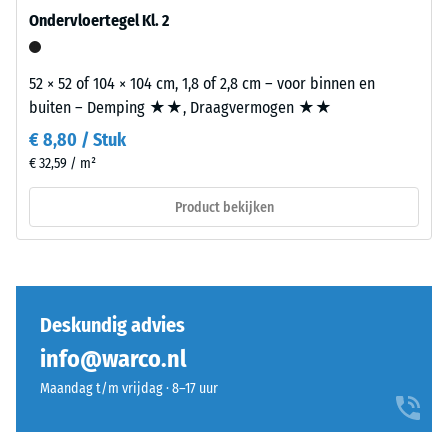
diverse
stofvrij
Ondervloertegel Kl. 2
apparaten.
zijn.
De
52 × 52 of 104 × 104 cm, 1,8 of 2,8 cm – voor binnen en
druksterkte
Structuur
buiten – Demping ★★, Draagvermogen ★★
wordt
van
bepaald
€ 8,80 / Stuk
de
met
€ 32,59 / m²
onderzijde
de
Product bekijken
testmethode
De
volgens
onderzijde
BS
is
7188:1998.
vlak
Een
Deskundig advies
zonder
testlichaam
ingeperste
met
info@warco.nl
structuur.
een
Maandag t/m vrijdag · 8–17 uur
Het
oppervlak
product
van