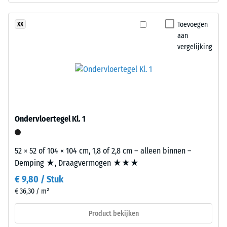
EPDM
ontlasting
(ethyleen-
Toevoegen
XX
(BS
propeen-
aan
7188)
vergelijking
dien-
monomeer)
is
een
synthetisch,
/ 5
doorgekleurd
Ondervloertegel Kl. 1
en
schadstofvrij
rubber.
52 × 52 of 104 × 104 cm, 1,8 of 2,8 cm – alleen binnen –
De
Als
Demping ★, Draagvermogen ★★★
druksterkte
bindmiddel
€ 9,80 / Stuk
van
wordt
€ 36,30 / m²
een
polyurethaan
materiaal
gebruikt.
Product bekijken
beschrijft
De