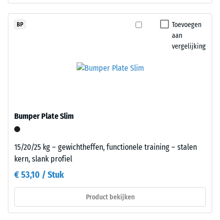
Verwerking
uitgeoefend.
–
Een
Montage
Toevoegen
BP
geringe
aan
indringingsdiepte
vergelijking
duidt
op
een
hoge
druksterkte,
De
terwijl
platen
Bumper Plate Slim
een
worden
grotere
nauwkeurig
indringingsdiepte
15/20/25 kg – gewichtheffen, functionele training – stalen
uit
wijst
kern, slank profiel
een
op
groter
€ 53,10 / Stuk
een
formaat
lagere
gesneden,
Product bekijken
weerstand
waarbij
tegen
de