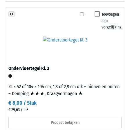
de
gekleurde
weerstand
EPDM-
Toevoegen
XX
tegen
korrels
aan
lokale
blijven
vergelijking
belasting.
zichtbaar
Het
als
geeft
subtiele
aan
kleuraccenten
in
in
welke
het
Ondervloertegel Kl. 3
mate
fijn
het
gestructureerde,
materiaal
overwegend
52 × 52 of 104 × 104 cm, 1,8 of 2,8 cm dik – binnen en buiten
vervormt
zwarte
– Demping ★★★, Draagvermogen ★
wanneer
oppervlak.
€ 8,00 / Stuk
een
€ 29,63 / m²
bepaalde
Installatie
kracht
Product bekijken
–
wordt