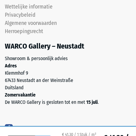
niet
het
Wettelijke informatie
voorzien;
belastingspunt
Privacybeleid
is
intact
Algemene voorwaarden
afwatering
blijft,
Herroepingsrecht
nodig,
zonder
dan
scheuren,
WARCO Gallery – Neustadt
moet
spleten
deze
of
Showroom & persoonlijk advies
door
gaten.
Adres
geschikte
Aan
Klemmhof 9
constructieve
deze
67433 Neustadt an der Weinstraße
maatregelen
eis
Duitsland
worden
wordt
Zomervakantie
gewaarborgd.
bij
De WARCO Gallery is gesloten tot en met
15 juli
.
Plaatsing
alle
vindt
schaalwaarden
plaats
voldaan.
op
De
een
testresultaten
€ 41,30 / 1 Stuk / m²