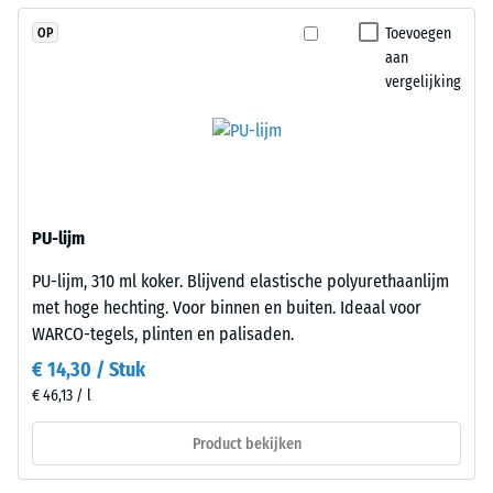
van
verzahning
diverse
grijpt
Toevoegen
OP
apparaten.
nauwkeurig
aan
De
vergelijking
in
druksterkte
elkaar
wordt
en
bepaald
vormt
met
een
de
stevige,
PU-lijm
testmethode
plaatsstabiele
volgens
verbinding.
PU-lijm, 310 ml koker. Blijvend elastische polyurethaanlijm
BS
Omdat
met hoge hechting. Voor binnen en buiten. Ideaal voor
7188:1998.
de
WARCO-tegels, plinten en palisaden.
Een
randen
€ 14,30 / Stuk
testlichaam
loodrecht
€ 46,13 / l
met
zijn
een
gesneden
Product bekijken
oppervlak
–
van
zonder