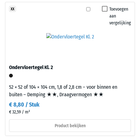
puntbelastingen.
puzzelverzahning
Toevoegen
XX
Dergelijke
aan
aan
belastingen
de
vergelijking
kunnen
randen
ontstaan
ontstaat.
door
Elke
bijvoorbeeld
zijde
schoenen
kan
met
op
Ondervloertegel Kl. 2
hoge
elke
hakken,
zijde
52 × 52 of 104 × 104 cm, 1,8 of 2,8 cm – voor binnen en
meubelpoten,
van
buiten – Demping ★★, Draagvermogen ★★
plantenbakken
een
op
andere
€ 8,80 / Stuk
wielen
plaat
€ 32,59 / m²
of
worden
Product bekijken
de
geplaatst.
voeten
De