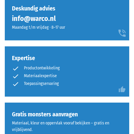
gedrukt.
een
Deskundig advies
De
doorlopend
info@warco.nl
resulterende
en
indringingsdiepte
Maandag t/m vrijdag · 8–17 uur
uniform
wordt
beeld.
direct
na
Structuur
het
Expertise
van
aanbrengen
de
Productontwikkeling
van
onderzijde
Materiaalexpertise
de
Toepassingservaring
belasting
gemeten
en
De
vervolgens
onderzijde
op
Gratis monsters aanvragen
is
regelmatige
Materiaal, kleur en oppervlak vooraf bekijken – gratis en
vlak
tijdstippen
vrijblijvend.