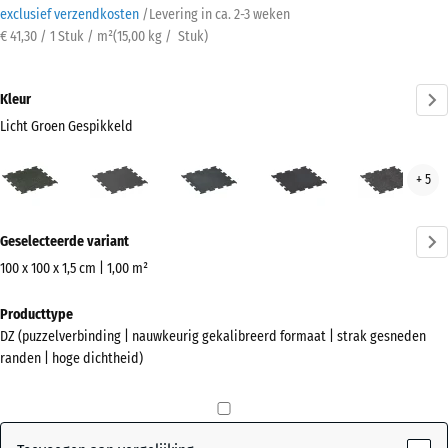
exclusief verzendkosten
/
Levering in ca.
2-3 weken
€ 41,30 / 1 Stuk / m²
(
15,00
kg
/ Stuk)
Kleur
Licht Groen Gespikkeld
Licht
Antraciet
Licht
Licht
Lich
+ 5
Groen
blauw
Geel
Grijs
Gespikkeld
gespikkeld
Gesprenkelde
Gesp
Meer
(active)
Geselecteerde variant
informatie
over
100 x 100 x 1,5 cm | 1,00 m²
de
Afmetingen
Producttype
kleuren?
voor
DZ (puzzelverbinding | nauwkeurig gekalibreerd formaat | strak gesneden
verzending
Kleurenpalet
randen | hoge dichtheid)
1060
weergeven
x
Licht
1060
Groen
x