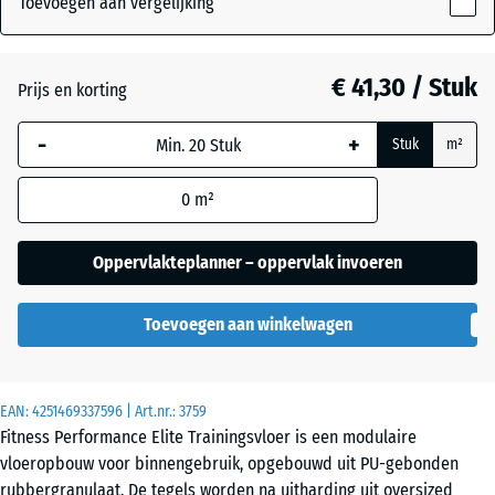
Toevoegen aan vergelijking
(active)
Gespikkeld
15
mm
€ 41,30 / Stuk
Prijs en korting
De geselecteerde,
Antraciet
- € 7,00
blauw omlijnde
-
+
Stuk
m²
afmeting wordt
gebruikt voor de
Licht
0
m²
behoefteberekening
blauw
(tenzij anders
gespikkeld
aangegeven in de
Oppervlakteplanner – oppervlak invoeren
productgegevens).
Licht Geel
Toevoegen aan winkelwagen
100
Gesprenkelde
x
100
x
EAN:
4251469337596
| Art.nr.:
3759
Licht Grijs
1,5
Fitness Performance Elite Trainingsvloer is een modulaire
Gespeckeld
cm
vloeropbouw voor binnengebruik, opgebouwd uit PU-gebonden
|
rubbergranulaat. De tegels worden na uitharding uit oversized