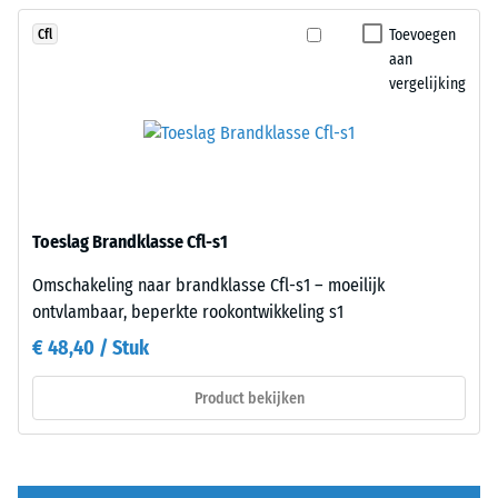
100
voeg
Toevoegen
Cfl
mm²
–
aan
(gelijk
ontstaat
vergelijking
aan
slechts
1
een
cm²)
nauwelijks
wordt
zichtbare
met
haarvoeg.
een
Bij
Toeslag Brandklasse Cfl-s1
kracht
gelijk
van
kleurdesign
Omschakeling naar brandklasse Cfl-s1 – moeilijk
1000
zijn
ontvlambaar, beperkte rookontwikkeling s1
N
de
€ 48,40 / Stuk
(ongeveer
platen
105
nauwelijks
Product bekijken
kg)
herkenbaar;
op
de
een
oppervlakte
materiaalmonster
maakt