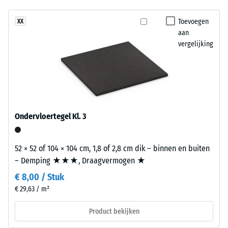
geen
en
Schijnbare
product
dichtheid -
natuurlijk
Toevoegen
XX
geselecteerd
schaalwaarde
aan
kleuroppervlak
voor
4 = 900 tot
vergelijking
dat
1000 kg/m³
de
aan
productvergelijking.
verzorgd
Schok-, trillings- en
gras
contactgeluiddemping
doet
– Schaalwaarde 1 =
merkbare demping
denken.
Ondervloertegel Kl. 3
Antislipklasse DS
(EN 14041) -
Materiaal
Schaalwaarde 2 =
52 × 52 of 104 × 104 cm, 1,8 of 2,8 cm dik – binnen en buiten
–
Wrijvingscoëfficiënt
– Demping ★★★, Draagvermogen ★
Bestanddelen
ca. 0,38
en
€ 8,00 / Stuk
opbouw
Slijtvastheid –
€ 29,63 / m²
Bestendigheid
tegen
Product bekijken
Dit
abrasieve
product