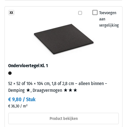
ontlasting
bestaat
(BS
uit
Toevoegen
XX
7188)
gereinigd
aan
zwart
vergelijking
rubbergranulaat
uit
gerecyclede
/ 5
autobanden
(ELT)
met
Ondervloertegel Kl. 1
een
De
fijne
52 × 52 of 104 × 104 cm, 1,8 of 2,8 cm – alleen binnen –
druksterkte
korrel,
Demping ★, Draagvermogen ★★★
van
gebonden
een
€ 9,80 / Stuk
met
materiaal
polyurethaan.
€ 36,30 / m²
beschrijft
ELT
Product bekijken
de
staat
weerstand
voor