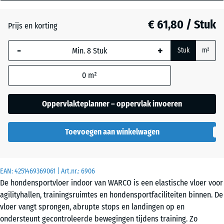
mm
Atlantisch
€ 61,80 / Stuk
Prijs en korting
De geselecteerde,
blauw omlijnde
-
+
Stuk
m²
afmeting wordt
Donkergrijs
gebruikt voor de
graniet
0
m²
behoefteberekening
(tenzij anders
aangegeven in de
Oppervlakteplanner – oppervlak invoeren
Etna
productgegevens).
Toevoegen aan winkelwagen
97,1
Grijs
x
graniet
97,1
×
EAN:
4251469369061
| Art.nr.:
6906
1,8
De hondensportvloer indoor van WARCO is een elastische vloer voor
cm
Lavendel
agilityhallen, trainingsruimtes en hondensportfaciliteiten binnen. De
vloer vangt sprongen, abrupte stops en landingen op en
ondersteunt gecontroleerde bewegingen tijdens training. Zo