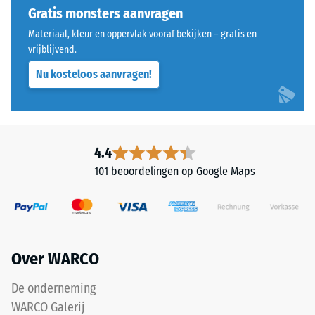
De
Dergelijke
Gratis monsters aanvragen
ronde
belastingen
Materiaal, kleur en oppervlak vooraf bekijken – gratis en
tandvorm
kunnen
vrijblijvend.
zorgt
ontstaan
Nu kosteloos aanvragen!
voor
door
een
bijvoorbeeld
bijzonder
schoenen
stabiel
met
verband
hoge
4.4
en
hakken,
101 beoordelingen op Google Maps
voorkomt
meubelpoten,
dat
plantenbakken
de
op
tanden
wielen
over
of
Over WARCO
elkaar
de
glijden.
voeten
De onderneming
Deze
van
WARCO Galerij
plaat
diverse