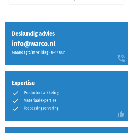
Een
Installatie
geringe
–
indringingsdiepte
Verwerking
duidt
–
op
Deskundig advies
Montage
een
info@warco.nl
hoge
De
druksterkte,
Maandag t/m vrijdag · 8–17 uur
puzzelverzahning
terwijl
is
een
met
grotere
afgeronde,
indringingsdiepte
Expertise
golfvormige
wijst
Productontwikkeling
tanden
op
Materiaalexpertise
aan
een
alle
lagere
Toepassingservaring
vier
weerstand
zijden
tegen
uitgevoerd.
puntbelastingen.