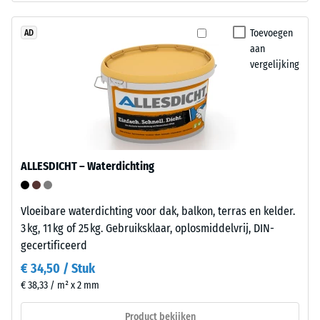
tegen
"End
lokale
of
Toevoegen
AD
belasting.
aan
Life
vergelijking
Het
Tyres".
geeft
De
aan
hoge
in
persdichtheid
welke
van
mate
de
ALLESDICHT – Waterdichting
het
draaglaag
materiaal
zorgt
vervormt
voor
Vloeibare waterdichting voor dak, balkon, terras en kelder.
wanneer
een
3 kg, 11 kg of 25 kg. Gebruiksklaar, oplosmiddelvrij, DIN-
een
stabiele
gecertificeerd
bepaalde
en
€ 34,50 / Stuk
kracht
compacte
€ 38,33 / m² x 2 mm
wordt
opbouw.
uitgeoefend.
Product bekijken