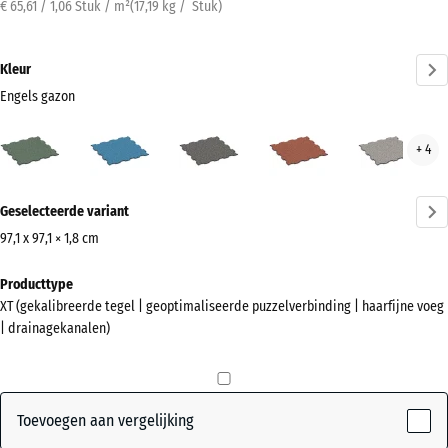
€ 65,61 / 1,06 Stuk / m²
(
17,19
kg
/ Stuk)
Kleur
Engels gazon
Engels
Atlantisch
Donkergrijs
Etna
Grijs
+ 4
gazon
graniet
gran
(active)
Meer
Geselecteerde variant
informatie
over
97,1 x 97,1 × 1,8 cm
de
Afmetingen
Producttype
kleuren?
voor
XT (gekalibreerde tegel | geoptimaliseerde puzzelverbinding | haarfijne voeg
verzending
Kleurenpalet
| drainagekanalen)
1010
weergeven
x
Engels
1010
(active)
gazon
x
Toevoegen aan vergelijking
18