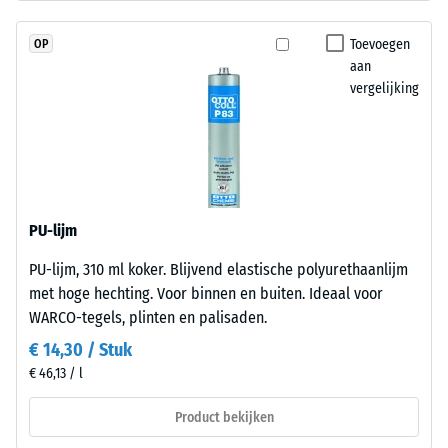
granulaat
Druksterkte
(ethyleen-
Toevoegen
OP
propeen-
-
aan
dien-
vergelijking
Schaalwaarde
monomeer),
4
gebonden
met
=
UV-
ca.
gestabiliseerd
0,25
polyurethaan.
PU-lijm
Het
mm
PU-lijm, 310 ml koker. Blijvend elastische polyurethaanlijm
gesloten
resterende
met hoge hechting. Voor binnen en buiten. Ideaal voor
oppervlak
deuk
WARCO-tegels, plinten en palisaden.
oogt
compact
€ 14,30 / Stuk
na
en
€ 46,13 / l
24
gelijkmatig.
uur
De
Product bekijken
draaglaag