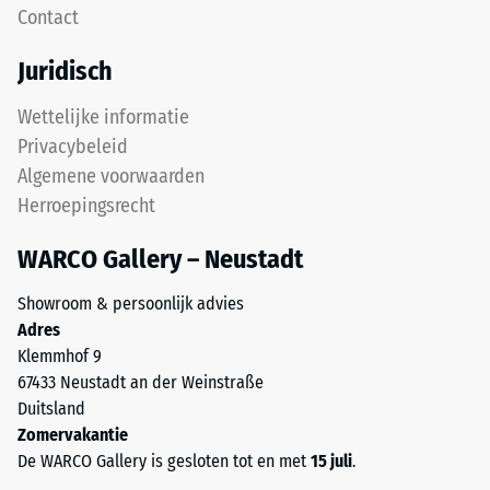
Contact
is
apparaten.
ontworpen
De
Juridisch
als
druksterkte
dekplaat
wordt
Wettelijke informatie
in
bepaald
Privacybeleid
een
met
Algemene voorwaarden
lagenysteem:
de
Herroepingsrecht
de
testmethode
puzzelverzahning
volgens
WARCO Gallery – Neustadt
houdt
BS
de
7188:1998.
Showroom & persoonlijk advies
bovenste
Een
Adres
laag
testlichaam
Klemmhof 9
lagestabiel.
met
67433 Neustadt an der Weinstraße
Omdat
een
Duitsland
de
oppervlak
Zomervakantie
randen
van
De WARCO Gallery is gesloten tot en met
15 juli
.
loodrecht
100