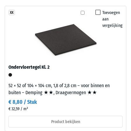
slijtage –
heeft
Schaalwaarde
Toevoegen
XX
een
3 = "zeer goed"
aan
tweelaagse
(BS 7188)
vergelijking
opbouw.
Waterdoorlatendheid
De
(EN 12616) – Score 2 =
slijtlaag
Infiltratie tot 10
van
mm/u (10 l/h/m²)
circa
Antislip (EN
2
Ondervloertegel Kl. 2
16165) –
mm
Schaalwaarde
bestaat
3 = gemiddelde
uit
52 × 52 of 104 × 104 cm, 1,8 of 2,8 cm – voor binnen en
acceptatiehoek
nieuw
buiten – Demping ★★, Draagvermogen ★★
ca. 15°, groep
geproduceerd,
R10
€ 8,80 / Stuk
doorgekleurd
€ 32,59 / m²
Thermische isolatie –
en
Schaalwaarde 2 =
schadstofvrij
Product bekijken
Warmtegeleidingscoëfficiënt
EPDM-
ca. 0,12 W/(m·K)