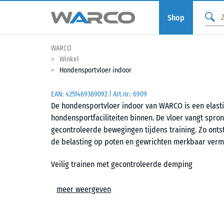
Shop
WARCO
Winkel
Hondensportvloer indoor
EAN:
4251469369092
| Art.nr.:
6909
De hondensportvloer indoor van WARCO is een elastisc
hondensportfaciliteiten binnen. De vloer vangt spro
gecontroleerde bewegingen tijdens training. Zo ontst
de belasting op poten en gewrichten merkbaar verm
Veilig trainen met gecontroleerde demping
De elastische structuur dempt impact bij sprongen en
meer weergeven
belasting op gewrichten te beperken tijdens intensieve
aanvoelen onder belasting, waardoor honden veilig
onverwachte bewegingen van het oppervlak.