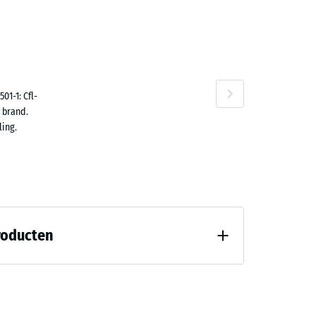
ta
n
01-1: Cfl-
 brand.
ing.
roducten
7188)