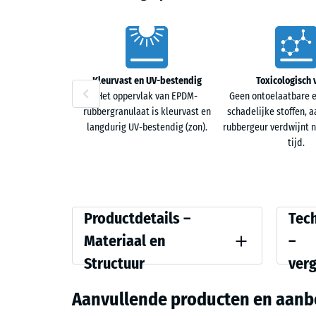
Kenmerken
Kleurvast en UV-bestendig
Toxicologisch 
Het oppervlak van EPDM-
Geen ontoelaatbare e
rubbergranulaat is kleurvast en
schadelijke stoffen, 
langdurig UV-bestendig (zon).
rubbergeur verdwijnt n
tijd.
Productdetails
Vergel
Productdetails –
Tec
–
Materiaal en
–
Materiaal
Structuur
ver
Kleur
Drukste
en
Lavendel
Aanvullende producten en aanb
Structuur
Schijnb