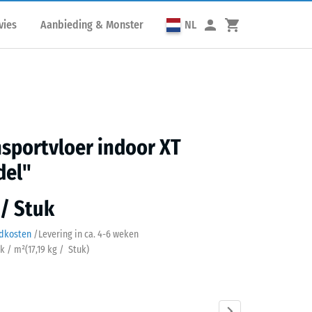
vies
Aanbieding & Monster
NL
sportvloer indoor XT
del"
 / Stuk
ndkosten
/
Levering in ca.
4-6 weken
uk / m²
(
17,19
kg
/ Stuk)