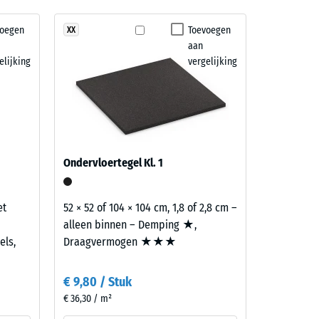
voegen
Toevoegen
XX
aan
 (BS 7188)
elijking
vergelijking
Ondervloertegel Kl. 1
et
52 × 52 of 104 × 104 cm, 1,8 of 2,8 cm –
alleen binnen – Demping ★,
els,
Draagvermogen ★★★
€ 9,80 / Stuk
€ 36,30 / m²