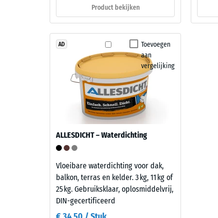
opbouw
Product bekijken
reste
deuk
Dit
na
Toevoegen
AD
product
aan
heeft
24
vergelijking
een
uur
tweelaagse
ontla
opbouw.
De
(BS
slijtlaag
7188)
van
ALLESDICHT – Waterdichting
circa
2
mm
Vloeibare waterdichting voor dak,
4 / 5
bestaat
balkon, terras en kelder. 3 kg, 11 kg of
uit
25 kg. Gebruiksklaar, oplosmiddelvrij,
nieuw
DIN-gecertificeerd
geproduceerd,
€ 34,50 / Stuk