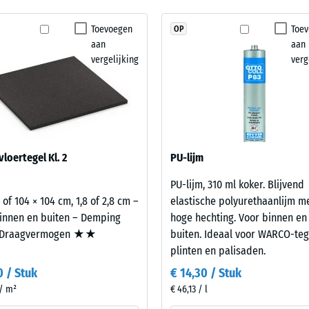
nog
 trillings- en contactgeluiddemping – Schaalwaarde 1 = merkbare demping
geen
Toevoegen
Toe
OP
klasse DS (EN 14041) - Schaalwaarde 2 = Wrijvingscoëfficiënt ca. 0,38
product
aan
aan
geselecteerd
stheid – Bestendigheid tegen abrasieve slijtage – Schaalwaarde 3 = "zeer goed"
vergelijking
verg
voor
rlatendheid (EN 12616) – Score 2 = Infiltratie tot 10 mm/u (10 l/h/m²)
de
productvergelijking.
p (EN 16165) – Schaalwaarde 3 = gemiddelde acceptatiehoek ca. 15°, groep R10
che isolatie – Schaalwaarde 2 = Warmtegeleidingscoëfficiënt ca. 0,12 W/(m·K)
terkte
loertegel Kl. 2
PU-lijm
PU-lijm, 310 ml koker. Blijvend
lwaarde
 of 104 × 104 cm, 1,8 of 2,8 cm –
elastische polyurethaanlijm m
innen en buiten – Demping
hoge hechting. Voor binnen en
Draagvermogen ★★
buiten. Ideaal voor WARCO-teg
plinten en palisaden.
0 / Stuk
€ 14,30 / Stuk
 / m²
€ 46,13 / l