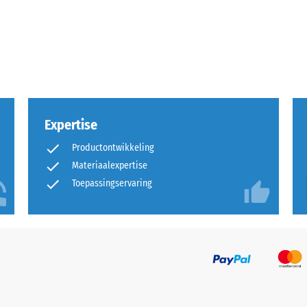
kte
l
t
Expertise
nd
Productontwikkeling
Materiaalexpertise
g.
Toepassingservaring