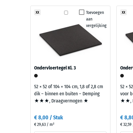
Schok-,
Lavendel
mengt
Toevoegen
XX
XX
Antislip
aan
zachte
Slijtva
vergelijking
violet-,
blauw-
Waterdoo
en
Antisli
roodtinten
tot
Thermis
een
Druks
Ondervloertegel Kl. 3
Onderv
rustige
-
en
Schaa
fijnzinnige
52 × 52 of 104 × 104 cm, 1,8 of 2,8 cm
52 × 52
kleurcompositie.
4
dik – binnen en buiten – Demping
voor b
★★★, Draagvermogen ★
★★, 
=
Materiaal
ca.
–
€ 8,00 / Stuk
€ 8,8
0,25
Bestanddelen
€ 29,63 / m²
€ 32,59
en
mm