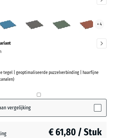
ndel
Atlantisch
Donkergrijs
Engels
Etna
+ 4
ve)
graniet
gazon
ariant
cm
e tegel | geoptimaliseerde puzzelverbinding | haarfijne
et
kanalen)
(active)
l
an vergelijking
ch
€ 61,80 / Stuk
teerde,
ting