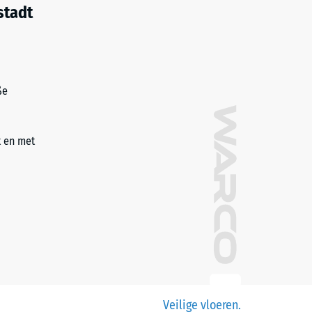
stadt
ße
t en met
Veilige vloeren.