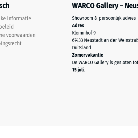
l
isch
WARCO Gallery – Neu
t
jke informatie
Showroom & persoonlijk advies
Adres
beleid
e
Klemmhof 9
ne voorwaarden
67433 Neustadt an der Weinstra
ingsrecht
Duitsland
end.
Zomervakantie
De WARCO Gallery is gesloten to
15 juli
.
ngsdiepte
kte,