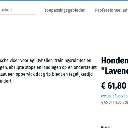
Toepassingsgebieden
Professioneel ad
Honden
he vloer voor agilityhallen, trainingsruimtes en
ngen, abrupte stops en landingen op en ondersteunt
"Laven
aat een oppervlak dat grip biedt en tegelijkertijd
indert.
€ 61,80
exclusief verze
€ 65,61 / 1,06 St
 snelle richtingswisselingen. Dit helpt om de
 trainingssessies. Tegelijk blijft de vloer stabiel
 kunnen versnellen, afremmen en draaien zonder
Kleur