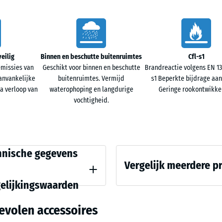
x
Terracot
1,8
cm
Traverti
veilig
Binnen en beschutte buitenruimtes
Cfl-s1
missies van
Geschikt voor binnen en beschutte
Brandreactie volgens EN 135
aanvankelijke
buitenruimtes. Vermijd
s1 Beperkte bijdrage aan
a verloop van
waterophoping en langdurige
Geringe rookontwikkel
vochtigheid.
ijkingswaarden
hnische gegevens
Vergelijk meerdere p
gelijkingswaarden
rkte - Schaalwaarde 4 = ca. 0,25 mm resterende deuk na 24 uur ontlasting (BS 
Er
evolen accessoires
is
are dichtheid - schaalwaarde 4 = 900 tot 1000 kg/m³