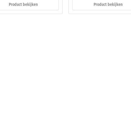
Product bekijken
Product bekijken
rende
sting