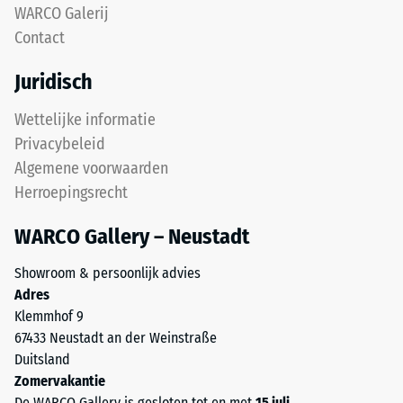
na
WARCO Galerij
voor
Contact
24
"End
of
uur
Juridisch
Life
ontlasting
Tyres"
Wettelijke informatie
(BS
en
Privacybeleid
verwijst
7188)
Algemene voorwaarden
naar
Herroepingsrecht
rubbergranulaat
uit
WARCO Gallery – Neustadt
gerecyclede
/ 5
autobanden.
Showroom & persoonlijk advies
De
Adres
bovenste
Klemmhof 9
slijtlaag
67433 Neustadt an der Weinstraße
van
De
Duitsland
fijn
druksterkte
Zomervakantie
ELT-
van
De WARCO Gallery is gesloten tot en met
15 juli
.