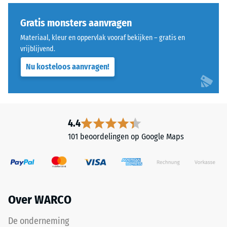
Thermische isolatie –
Dit
Schaalwaarde 3 =
product
Gratis monsters aanvragen
Warmtegeleidingscoëfficiënt
heeft
ca. 0,11 W/(m·K)
Materiaal, kleur en oppervlak vooraf bekijken – gratis en
een
vrijblijvend.
Vorstbestendig
tweelaagse
Nu kosteloos aanvragen!
opbouw
Druksterkte
en
-
bestaat
Schaalwaarde
uit
gereinigd,
2
4.4
zwart
=
101 beoordelingen op Google Maps
ELT-
ca.
granulaat,
gebonden
0,75
met
mm
een
Over WARCO
resterende
polyurethaanbindmiddel.
ELT
deuk
De onderneming
staat