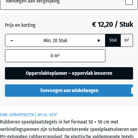
Toevoegen aan vergelijking
30
mm
Antraciet
- € 2,80
€ 12,20 / Stuk
Prijs en korting
De geselecteerde,
blauw omlijnde
Baksteenrood
- € 2,70
-
+
Stuk
m²
afmeting wordt
gebruikt voor de
0
m²
behoefteberekening
Grasgroen
- € 1,80
(tenzij anders
aangegeven in de
Oppervlakteplanner – oppervlak invoeren
productgegevens).
Hemelsblauw
Toevoegen aan winkelwagen
50
x
50
Zandbeige
+ € 0,30
x 3
EAN:
4251469362178
| Art.nr.:
6217
cm
Rubberen speelplaatstegels in het formaat 50 × 50 cm met
verbindingspennen zijn schokabsorberende speelplaatsvloeren van
PU-gebonden rubbergranulaat. De elastische valdempende tegels