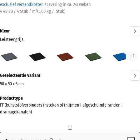
exclusief verzendkosten
/
Levering in ca.
2-3 weken
€ 48,80 / 4 Stuk / m²
(
5,00
kg
/ Stuk)
Kleur
Leisteengrijs
Leisteengrijs
Antraciet
Baksteenrood
Grasgroen
Hem
+ 1
(active)
Meer
Geselecteerde variant
informatie
over
50 x 50 x 3 cm
de
Afmetingen
Producttype
kleuren?
voor
FF (kunststofverbinders insteken of inlijmen | afgeschuinde randen |
verzending
Kleurenpalet
drainagekanalen)
500
weergeven
x
(active)
Leisteengrijs
500
x