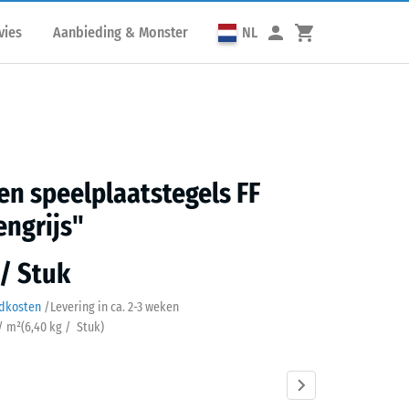
vies
Aanbieding & Monster
NL
n speelplaatstegels FF
engrijs"
 / Stuk
ndkosten
/
Levering in ca.
2-3 weken
 / m²
(
6,40
kg
/ Stuk)