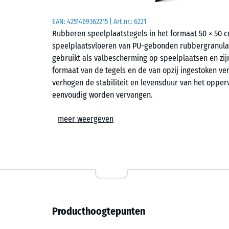
EAN:
4251469362215
| Art.nr.:
6221
Rubberen speelplaatstegels in het formaat 50 × 50
speelplaatsvloeren van PU-gebonden rubbergranula
gebruikt als valbescherming op speelplaatsen en zij
formaat van de tegels en de van opzij ingestoken v
verhogen de stabiliteit en levensduur van het opperv
eenvoudig worden vervangen.
Toepassingen
meer weergeven
Rubberen speelplaatstegels met verbindingspennen
valletsel beschermd moeten worden. Typische toepass
wippen, balanceerelementen, klimtoestellen en gecom
scholen en op openbare of particuliere speelplaats
worden gebruikt in instellingen voor therapie, revali
Producthoogtepunten
Opbouw en materiaal