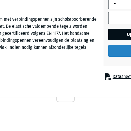
-
afmeting w
gebruikt vo
behoeftebe
 cm met verbindingspennen zijn schokabsorberende
Grasgro
(tenzij and
at. De elastische valdempende tegels worden
aangegeven
n gecertificeerd volgens EN 1177. Het handzame
O
productgeg
erbindingspennen vereenvoudigen de plaatsing en
Hemels
lak. Indien nodig kunnen afzonderlijke tegels
50
x
50
Zandbe
x 4
Datashee
cm
 worden toegepast overal waar kinderen tegen
ingen zijn speeltoestellen zoals glijbanen,
bineerde speelinstallaties in kinderdagverblijven,
50
en. De valdempende speelplaatsvloer kan ook
x
datie en zorg.
50
- € 2
x 3
cm