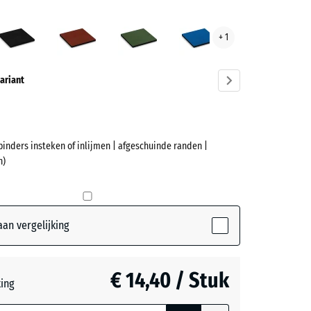
eengrijs
Antraciet
Baksteenrood
Grasgroen
Hemelsblauw
+ 1
ve)
ariant
binders insteken of inlijmen | afgeschuinde randen |
et
n)
(active)
grijs
an vergelijking
t
- € 2,80
€ 14,40 / Stuk
teerde,
ting
jnde
nrood
- € 2,70