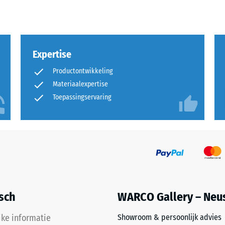
rende
Expertise
Productontwikkeling
Materiaalexpertise
Toepassingservaring
sting
isch
WARCO Gallery – Neu
jke informatie
Showroom & persoonlijk advies