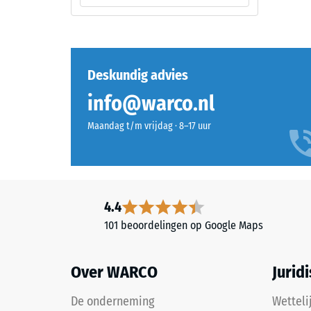
donker,
mm
koel
reste
grijs.
deuk
De
gekleurde
na
Deskundig advies
coating
24
info@warco.nl
kan
uur
slijten;
Maandag t/m vrijdag · 8–17 uur
bij
ontla
deze
(BS
donkere
7188)
tint
blijft
4.4
het
101 beoordelingen op Google Maps
effect
echter
2 / 5
beperkt.
Over WARCO
Jurid
De onderneming
Wetteli
Materiaal