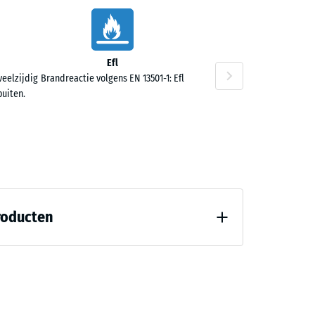
Efl
veelzijdig
Brandreactie volgens EN 13501-1: Efl
,10
buiten.
,60
roducten
7188)