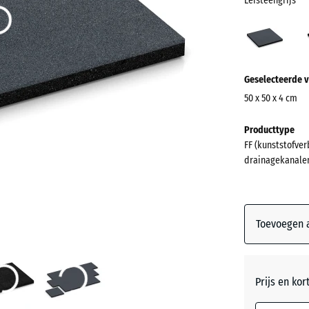
Leisteengrijs
Leist
(acti
Meer
Geselecteerde v
informatie
over
50 x 50 x 4 cm
de
Afmetingen
Producttype
kleuren?
voor
FF (kunststofver
verzending
Kleurenpal
drainagekanale
500
weergeven
x
Leisteen
500
x
Toevoegen a
40
mm
Antracie
De geselec
Prijs en kor
blauw omli
Bakstee