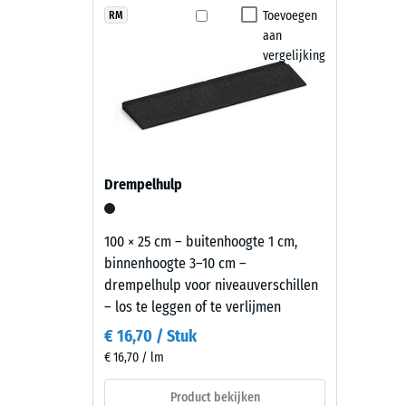
en vlakke ondergrond. Een randafwerking voorkomt da
in
Toevoegen
RM
Antislip
aan
leigrijs
Onderhoud en gebruik
Slijtva
vergelijking
worden
gemaakt
Waterdo
De speelplaatstegels zijn slipvast, waterdoorlatend
van
met een hogedrukreiniger worden gereinigd. Indien 
Antisli
zwart
worden vervangen. Daardoor blijft de speelplaatsv
ELT-
Thermis
granulaat
Vorstbe
Drempelhulp
met
Druks
een
leigrijs
-
100 × 25 cm – buitenhoogte 1 cm,
gepigmenteerd
binnenhoogte 3–10 cm –
Schaa
bindmiddel.
drempelhulp voor niveauverschillen
2
De
– los te leggen of te verlijmen
kleur
=
€ 16,70 / Stuk
oogt
ca.
€ 16,70 / lm
als
0,75
een
Product bekijken