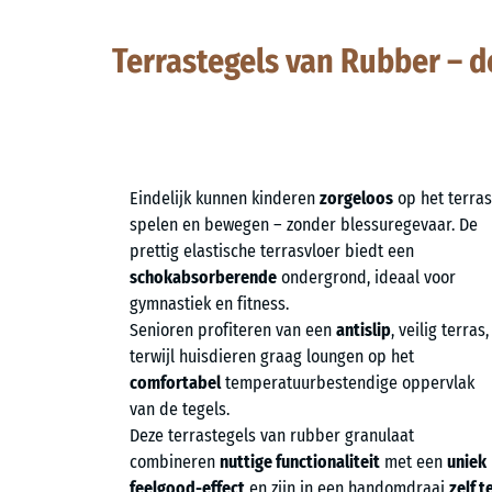
Terrastegels van Rubber – 
Eindelijk kunnen kinderen
zorgeloos
op het terras
spelen en bewegen – zonder blessuregevaar. De
prettig elastische terrasvloer biedt een
schokabsorberende
ondergrond, ideaal voor
gymnastiek en fitness.
Senioren profiteren van een
antislip
, veilig terras,
terwijl huisdieren graag loungen op het
comfortabel
temperatuurbestendige oppervlak
van de tegels.
Deze terrastegels van rubber granulaat
combineren
nuttige functionaliteit
met een
uniek
feelgood-effect
en zijn in een handomdraai
zelf t