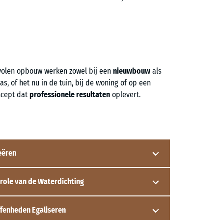
volen opbouw werken zowel bij een
nieuwbouw
als
s, of het nu in de tuin, bij de woning of op een
ncept dat
professionele resultaten
oplevert.
eëren
role van de Waterdichting
eerst een
draagkrachtige ondervloer
– de zogenaamde
lossing, zowel qua inspanning als kosten, is een
ffenheden Egaliseren
erdichting tegen vochtinfiltratie
vaak niet
of grasrooster) ingebed in een ongeveer 4 cm dikke laag