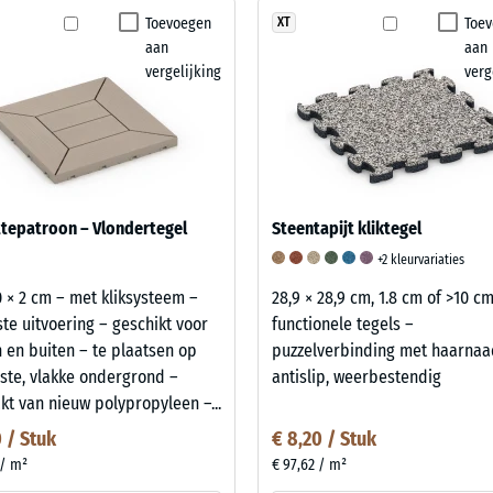
Toevoegen
Toe
XT
aan
aan
vergelijking
verg
tepatroon – Vlondertegel
Steentapijt kliktegel
+2 kleurvariaties
0 × 2 cm – met kliksysteem –
28,9 × 28,9 cm, 1.8 cm of >10 c
te uitvoering – geschikt voor
functionele tegels –
 en buiten – te plaatsen op
puzzelverbinding met haarnaa
ste, vlakke ondergrond –
antislip, weerbestendig
t van nieuw polypropyleen –...
0 / Stuk
€ 8,20 / Stuk
 / m²
€ 97,62 / m²