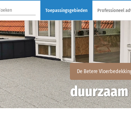
Toepassingsgebieden
Professioneel ad
De Betere Vloerbedekkin
duurzaam 