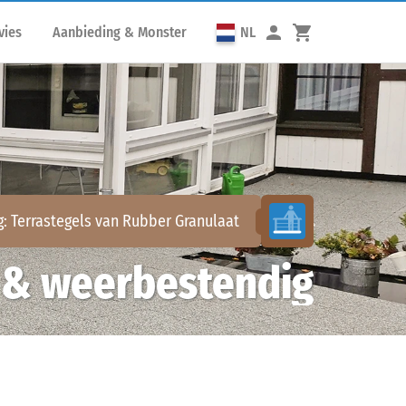
vies
Aanbieding & Monster
NL
g:
Terrastegels van Rubber Granulaat
& weerbestendig