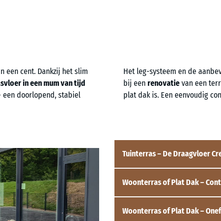
n een cent. Dankzij het slim
Het leg-systeem en de aanbe
asvloer in een mum van tijd
bij een
renovatie
van een terra
– een doorlopend, stabiel
plat dak is. Een eenvoudig co
Tuinterras – De Draagvloer Cr
Woonterras of Plat Dak – Cont
Voor een nieuw tuinterras moet 
draaglaag – worden aangelegd.
Een bijzonder kosteneffectieve op
Woonterras of Plat Dak – One
Bij bestaande terrassen is de
wat
kiezerraster-ondervloer
(kunstst