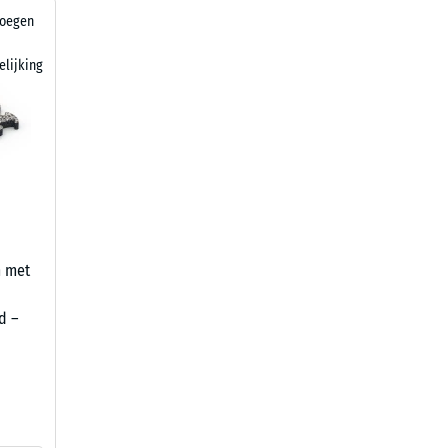
voegen
elijking
m met
d –