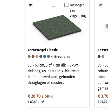
Toevoegen
FP
PP
aan
vergelijking
Terrastegel Classic
Casset
+3 kleurvariaties
50 × 50 cm, 3 of 4 cm dik – EPDM-
30 × 3
deklaag, UV-bestendig, kleurvast –
robuus
halfsteensverband, gebonden
binnen
draaglagen of roosters
een va
gemaak
€ 20,70 / Stuk
€ 3,7
€ 82,80 / m²
€ 39,70