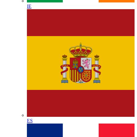
IE
ES