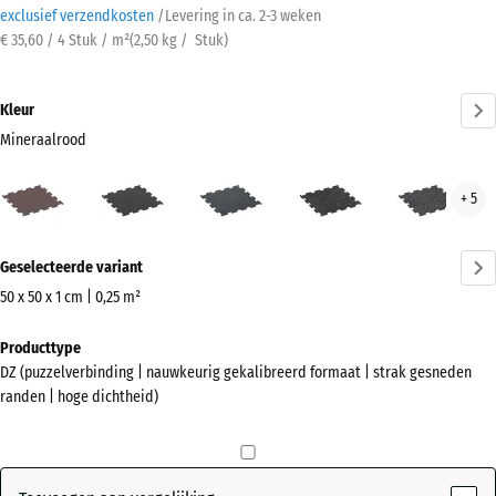
exclusief verzendkosten
/
Levering in ca.
2-3 weken
€ 35,60 / 4 Stuk / m²
(
2,50
kg
/ Stuk)
Kleur
Mineraalrood
Mineraalrood
Antraciet
Licht
Licht
Lich
+ 5
(active)
blauw
Geel
Grijs
gespikkeld
Gesprenkelde
Gesp
Meer
Geselecteerde variant
informatie
over
50 x 50 x 1 cm | 0,25 m²
de
Afmetingen
Producttype
kleuren?
voor
DZ (puzzelverbinding | nauwkeurig gekalibreerd formaat | strak gesneden
verzending
Kleurenpalet
randen | hoge dichtheid)
530
weergeven
x
(active)
Mineraalrood
530
x