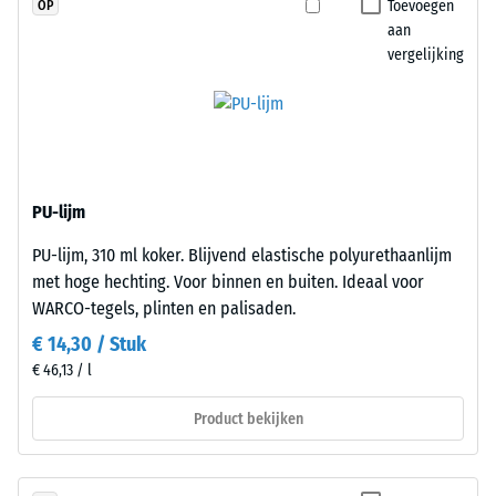
Toevoegen
OP
puntbelastingen.
aan
Dergelijke
vergelijking
belastingen
kunnen
ontstaan
door
De
bijvoorbeeld
platen
schoenen
worden
PU-lijm
met
nauwkeurig
PU-lijm, 310 ml koker. Blijvend elastische polyurethaanlijm
hoge
uit
met hoge hechting. Voor binnen en buiten. Ideaal voor
hakken,
een
WARCO-tegels, plinten en palisaden.
meubelpoten,
groter
plantenbakken
formaat
€ 14,30 / Stuk
op
gesneden,
€ 46,13 / l
wielen
waarbij
Product bekijken
of
de
de
puzzelverzahning
voeten
aan