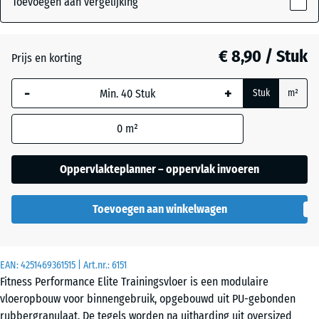
Toevoegen aan vergelijking
10
mm
Antraciet
- € 1,50
€ 8,90 / Stuk
Prijs en korting
De geselecteerde,
blauw omlijnde
Licht
-
+
Stuk
m²
afmeting wordt
blauw
- € 0,40
gebruikt voor de
gespikkeld
0
m²
behoefteberekening
(tenzij anders
aangegeven in de
Oppervlakteplanner – oppervlak invoeren
Licht Geel
productgegevens).
- € 0,40
Gesprenkelde
Toevoegen aan winkelwagen
50
x
Licht Grijs
50
- € 0,40
Gespeckeld
x 1
EAN:
4251469361515
| Art.nr.:
6151
cm
Fitness Performance Elite Trainingsvloer is een modulaire
|
vloeropbouw voor binnengebruik, opgebouwd uit PU-gebonden
0,25
Licht
rubbergranulaat. De tegels worden na uitharding uit oversized