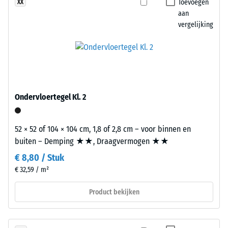
Toevoegen
XX
uitgeoefend.
wordt
aan
Een
een
vergelijking
geringe
transparant
indringingsdiepte
bindmiddel
duidt
gebruikt,
op
terwijl
een
gekleurde
hoge
varianten
Ondervloertegel Kl. 2
druksterkte,
een
terwijl
gepigmenteerd
een
52 × 52 of 104 × 104 cm, 1,8 of 2,8 cm – voor binnen en
bindmiddel
grotere
buiten – Demping ★★, Draagvermogen ★★
krijgen.
indringingsdiepte
€ 8,80 / Stuk
wijst
€ 32,59 / m²
Installatie
op
–
een
Product bekijken
Verwerking
lagere
–
weerstand
Montage
tegen