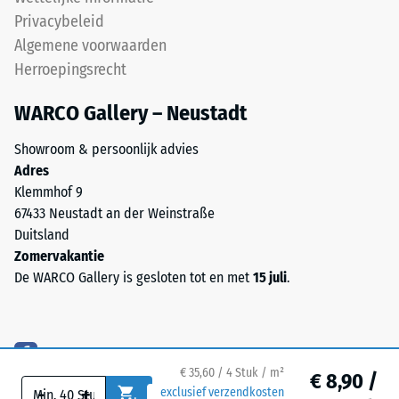
gedurende
en
Privacybeleid
een
uniform
Algemene voorwaarden
periode
beeld.
van
Herroepingsrecht
24
Structuur
WARCO Gallery – Neustadt
uur,
van
om
de
Showroom & persoonlijk advies
de
onderzijde
Adres
blijvende
Klemmhof 9
vervorming
67433 Neustadt an der Weinstraße
te
Duitsland
bepalen.
Zomervakantie
De
Daarnaast
De WARCO Gallery is gesloten tot en met
15 juli
.
onderzijde
wordt
is
gecontroleerd
vlak
of
zonder
het
ingeperste
materiaal
€ 35,60 / 4 Stuk / m²
€ 8,90 /
structuur.
rond
-
+
exclusief verzendkosten