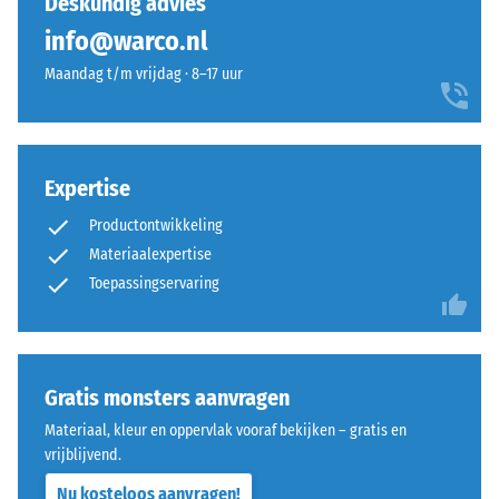
Deskundig advies
100
in
info@warco.nl
mm²
elkaar
(gelijk
en
Maandag t/m vrijdag · 8–17 uur
aan
vormt
1
een
cm²)
stevige,
wordt
plaatsstabiele
Expertise
met
verbinding.
een
Productontwikkeling
Omdat
kracht
de
Materiaalexpertise
van
randen
Toepassingservaring
1000
loodrecht
N
zijn
(ongeveer
gesneden
105
–
Gratis monsters aanvragen
kg)
zonder
Materiaal, kleur en oppervlak vooraf bekijken – gratis en
op
voeg
vrijblijvend.
een
–
materiaalmonster
Nu kosteloos aanvragen!
ontstaat