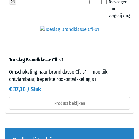
van
de
Toevoegen
Cfl
diverse
randen
aan
apparaten.
vergelijking
ontstaat.
De
Elke
druksterkte
zijde
wordt
kan
bepaald
op
met
elke
Toeslag Brandklasse Cfl-s1
de
zijde
testmethode
van
Omschakeling naar brandklasse Cfl-s1 – moeilijk
volgens
een
ontvlambaar, beperkte rookontwikkeling s1
BS
andere
€ 37,30 / Stuk
7188:1998.
plaat
Een
worden
Product bekijken
testlichaam
geplaatst.
met
De
een
verzahning
oppervlak
grijpt
van
nauwkeurig