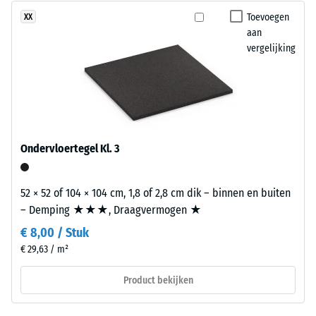
fijne
Toevoegen
XX
ontlasting
korrel,
aan
(BS
vergelijking
gebonden
7188)
met
een
polyurethaanbindmiddel.
ELT
staat
/ 5
Ondervloertegel Kl. 3
voor
“End
of
52 × 52 of 104 × 104 cm, 1,8 of 2,8 cm dik – binnen en buiten
Life
– Demping ★★★, Draagvermogen ★
De
Tyres”
€ 8,00 / Stuk
druksterkte
en
€ 29,63 / m²
van
verwijst
een
naar
Product bekijken
materiaal
granulaat
beschrijft
uit