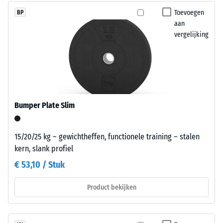
de
gerecyclede
Toevoegen
BP
weerstand
autobanden.
aan
tegen
De
vergelijking
lokale
fijne
belasting.
korrel
Het
zorgt
geeft
voor
aan
een
in
gelijkmatig,
Bumper Plate Slim
welke
fijn
mate
gestructureerd
het
en
15/20/25 kg – gewichtheffen, functionele training – stalen
materiaal
compact
kern, slank profiel
vervormt
oppervlak.
€ 53,10 / Stuk
wanneer
Voor
een
zwarte
Product bekijken
bepaalde
en
kracht
antracietkleurige
wordt
uitvoeringen