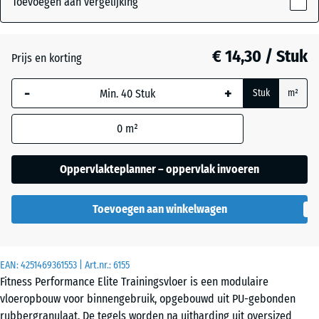
Toevoegen aan vergelijking
20
mm
Antraciet
- € 3,00
€ 14,30 / Stuk
Prijs en korting
De geselecteerde,
blauw omlijnde
Licht
-
+
Stuk
m²
afmeting wordt
blauw
- € 5,80
gebruikt voor de
gespikkeld
0
m²
behoefteberekening
(tenzij anders
aangegeven in de
Oppervlakteplanner – oppervlak invoeren
Licht Geel
productgegevens).
- € 5,80
Gesprenkelde
Toevoegen aan winkelwagen
50
x
Licht Grijs
50
+ € 27,00
Gespeckeld
x 2
EAN:
4251469361553
| Art.nr.:
6155
cm
Fitness Performance Elite Trainingsvloer is een modulaire
|
vloeropbouw voor binnengebruik, opgebouwd uit PU-gebonden
0,25
Licht
rubbergranulaat. De tegels worden na uitharding uit oversized