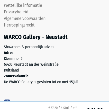
structuur.
het
Wettelijke informatie
Het
belastingspunt
Privacybeleid
product
intact
Algemene voorwaarden
rust
blijft,
Herroepingsrecht
volledig
zonder
oppervlakkig
scheuren,
WARCO Gallery – Neustadt
op
spleten
de
of
Showroom & persoonlijk advies
ondergrond.
gaten.
Adres
Drainage
Aan
Klemmhof 9
onder
deze
67433 Neustadt an der Weinstraße
het
eis
Duitsland
oppervlak
wordt
Zomervakantie
is
bij
De WARCO Gallery is gesloten tot en met
15 juli
.
in
alle
deze
schaalwaarden
uitvoering
voldaan.
niet
De
voorzien;
testresultaten
€ 57,20 / 4 Stuk / m²