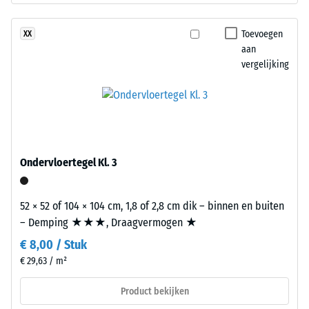
de
uit
weerstand
gerecyclede
Toevoegen
XX
tegen
autobanden.
aan
lokale
De
vergelijking
belasting.
fijne
Het
korrel
geeft
zorgt
aan
voor
in
een
welke
gelijkmatig,
Ondervloertegel Kl. 3
mate
fijn
het
gestructureerd
materiaal
en
52 × 52 of 104 × 104 cm, 1,8 of 2,8 cm dik – binnen en buiten
vervormt
compact
– Demping ★★★, Draagvermogen ★
wanneer
oppervlak.
€ 8,00 / Stuk
een
Voor
€ 29,63 / m²
bepaalde
zwarte
kracht
en
Product bekijken
wordt
antracietkleurige