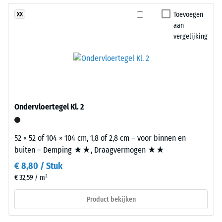
Montage
puntbelastingen.
Toevoegen
XX
Dergelijke
aan
belastingen
vergelijking
kunnen
ontstaan
door
bijvoorbeeld
De
schoenen
platen
met
worden
Ondervloertegel Kl. 2
hoge
nauwkeurig
hakken,
uit
52 × 52 of 104 × 104 cm, 1,8 of 2,8 cm – voor binnen en
meubelpoten,
een
buiten – Demping ★★, Draagvermogen ★★
plantenbakken
groter
op
formaat
€ 8,80 / Stuk
wielen
gesneden,
€ 32,59 / m²
of
waarbij
Product bekijken
de
de
voeten
puzzelverzahning