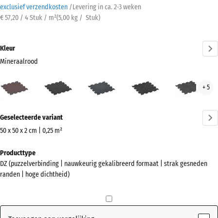
exclusief verzendkosten
/
Levering in ca.
2-3 weken
€ 57,20 / 4 Stuk / m²
(
5,00
kg
/ Stuk)
Kleur
Mineraalrood
Mineraalrood
Antraciet
Licht
Licht
Lich
+ 5
(active)
blauw
Geel
Grijs
gespikkeld
Gesprenkelde
Gesp
Meer
Geselecteerde variant
informatie
over
50 x 50 x 2 cm | 0,25 m²
de
Afmetingen
Producttype
kleuren?
voor
DZ (puzzelverbinding | nauwkeurig gekalibreerd formaat | strak gesneden
verzending
Kleurenpalet
randen | hoge dichtheid)
530
weergeven
x
(active)
Mineraalrood
530
x