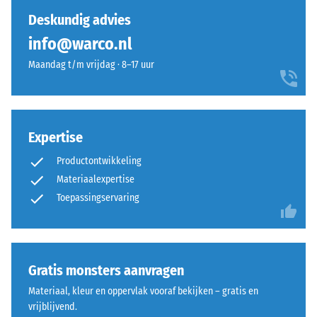
gedrukt.
ontstaat
Deskundig advies
De
slechts
info@warco.nl
resulterende
een
indringingsdiepte
Maandag t/m vrijdag · 8–17 uur
nauwelijks
wordt
zichtbare
direct
haarvoeg.
na
Bij
het
gelijk
Expertise
aanbrengen
kleurdesign
Productontwikkeling
van
zijn
Materiaalexpertise
de
de
Toepassingservaring
belasting
platen
gemeten
nauwelijks
en
herkenbaar;
vervolgens
de
op
Gratis monsters aanvragen
oppervlakte
regelmatige
maakt
Materiaal, kleur en oppervlak vooraf bekijken – gratis en
tijdstippen
een
vrijblijvend.