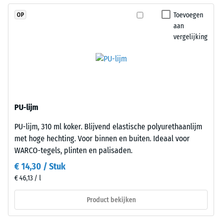
van
aan
diverse
de
Toevoegen
OP
apparaten.
randen
aan
De
vergelijking
ontstaat.
druksterkte
Elke
wordt
zijde
bepaald
kan
met
op
de
elke
PU-lijm
testmethode
zijde
volgens
van
PU-lijm, 310 ml koker. Blijvend elastische polyurethaanlijm
BS
een
met hoge hechting. Voor binnen en buiten. Ideaal voor
7188:1998.
andere
WARCO-tegels, plinten en palisaden.
Een
plaat
€ 14,30 / Stuk
testlichaam
worden
€ 46,13 / l
met
geplaatst.
een
De
Product bekijken
oppervlak
verzahning
van
grijpt