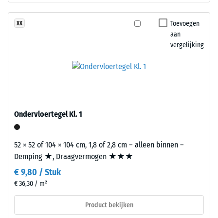
een
ontlasting
fijne
Toevoegen
XX
(BS
korrel,
aan
7188)
vergelijking
gebonden
met
een
polyurethaanbindmiddel.
ELT
/ 5
staat
Ondervloertegel Kl. 1
voor
“End
of
52 × 52 of 104 × 104 cm, 1,8 of 2,8 cm – alleen binnen –
De
Life
Demping ★, Draagvermogen ★★★
druksterkte
Tyres”
€ 9,80 / Stuk
van
en
€ 36,30 / m²
een
verwijst
materiaal
naar
Product bekijken
beschrijft
granulaat