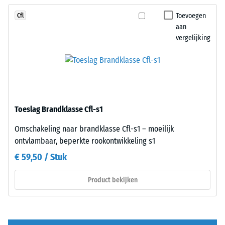
100
nauwkeurig
Toevoegen
Cfl
mm²
in
aan
(gelijk
elkaar
vergelijking
aan
en
1
vormt
cm²)
een
wordt
stevige,
met
plaatsstabiele
een
verbinding.
Toeslag Brandklasse Cfl-s1
kracht
Omdat
van
de
Omschakeling naar brandklasse Cfl-s1 – moeilijk
1000
randen
ontvlambaar, beperkte rookontwikkeling s1
N
loodrecht
€ 59,50 / Stuk
(ongeveer
zijn
105
gesneden
Product bekijken
kg)
–
op
zonder
een
voeg
materiaalmonster
–