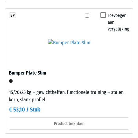
uitgeoefend.
uitvoeringen
Een
wordt
Toevoegen
BP
geringe
een
aan
indringingsdiepte
transparant
vergelijking
duidt
bindmiddel
op
gebruikt,
een
terwijl
hoge
gekleurde
druksterkte,
varianten
terwijl
een
Bumper Plate Slim
een
gepigmenteerd
grotere
bindmiddel
indringingsdiepte
15/20/25 kg – gewichtheffen, functionele training – stalen
krijgen.
wijst
kern, slank profiel
op
€ 53,10 / Stuk
Installatie
een
–
lagere
Product bekijken
Verwerking
weerstand
–
tegen