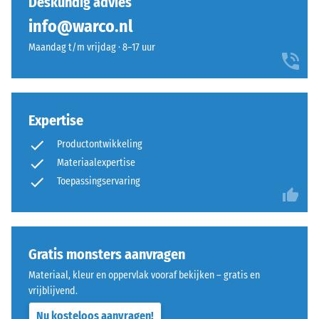
Deskundig advies
100
verbinding.
info@warco.nl
mm²
Omdat
(gelijk
de
Maandag t/m vrijdag · 8–17 uur
aan
randen
1
loodrecht
cm²)
zijn
wordt
gesneden
Expertise
met
–
een
Productontwikkeling
zonder
kracht
voeg
Materiaalexpertise
van
–
Toepassingservaring
1000
ontstaat
N
slechts
(ongeveer
een
105
nauwelijks
Gratis monsters aanvragen
kg)
zichtbare
Materiaal, kleur en oppervlak vooraf bekijken – gratis en
op
haarvoeg.
vrijblijvend.
een
Bij
materiaalmonster
Nu kosteloos aanvragen!
gelijk