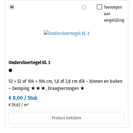
staat
Toevoegen
XX
ontlasting
voor
aan
(BS
vergelijking
“End
7188)
of
Life
Tyres”
en
verwijst
/ 5
Ondervloertegel Kl. 3
naar
granulaat
uit
52 × 52 of 104 × 104 cm, 1,8 of 2,8 cm dik – binnen en buiten
gerecyclede
– Demping ★★★, Draagvermogen ★
De
autobanden.
€ 8,00 / Stuk
druksterkte
De
€ 29,63 / m²
van
fijne
een
korrel
Product bekijken
materiaal
zorgt
beschrijft
voor