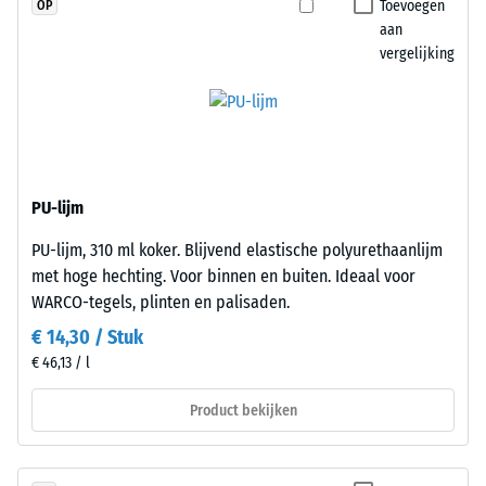
Toevoegen
OP
puntbelastingen.
worden
aan
Dergelijke
nauwkeurig
vergelijking
belastingen
uit
kunnen
een
ontstaan
groter
door
formaat
bijvoorbeeld
gesneden,
schoenen
waarbij
PU-lijm
met
de
PU-lijm, 310 ml koker. Blijvend elastische polyurethaanlijm
hoge
puzzelverzahning
met hoge hechting. Voor binnen en buiten. Ideaal voor
hakken,
aan
WARCO-tegels, plinten en palisaden.
meubelpoten,
de
plantenbakken
randen
€ 14,30 / Stuk
op
ontstaat.
€ 46,13 / l
wielen
Elke
Product bekijken
of
zijde
de
kan
voeten
op