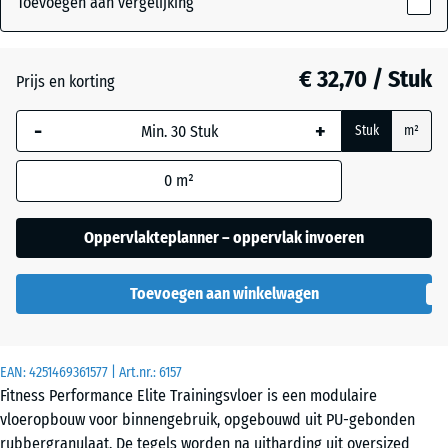
Toevoegen aan vergelijking
10
mm
Antraciet
- € 6,10
€ 32,70 / Stuk
Prijs en korting
De geselecteerde,
blauw omlijnde
Licht
-
+
Stuk
m²
afmeting wordt
blauw
- € 1,60
gebruikt voor de
gespikkeld
0
m²
behoefteberekening
(tenzij anders
aangegeven in de
Oppervlakteplanner – oppervlak invoeren
Licht Geel
productgegevens).
- € 1,60
Gesprenkelde
Toevoegen aan winkelwagen
100
x
Licht Grijs
100
- € 1,60
Gespeckeld
x 1
EAN:
4251469361577
| Art.nr.:
6157
cm
Fitness Performance Elite Trainingsvloer is een modulaire
|
vloeropbouw voor binnengebruik, opgebouwd uit PU-gebonden
1,00
Licht
rubbergranulaat. De tegels worden na uitharding uit oversized