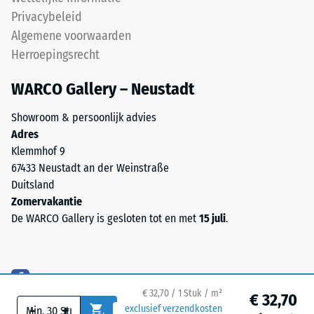
gedurende
onderzijde
Privacybeleid
een
Algemene voorwaarden
periode
van
Herroepingsrecht
24
WARCO Gallery – Neustadt
De
uur,
onderzijde
om
Showroom & persoonlijk advies
is
de
Adres
vlak
blijvende
Klemmhof 9
zonder
vervorming
67433 Neustadt an der Weinstraße
ingeperste
te
Duitsland
structuur.
bepalen.
Zomervakantie
Het
Daarnaast
De WARCO Gallery is gesloten tot en met
15 juli
.
product
wordt
rust
gecontroleerd
volledig
of
oppervlakkig
het
op
materiaal
€ 32,70 / 1 Stuk / m²
€ 32,70
de
rond
-
+
exclusief verzendkosten