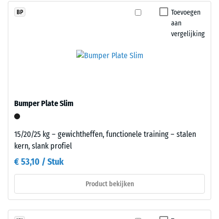
de
een
Toevoegen
BP
weerstand
gelijkmatig,
aan
tegen
fijn
vergelijking
lokale
gestructureerd
belasting.
en
Het
compact
geeft
oppervlak.
aan
Voor
in
zwarte
Bumper Plate Slim
welke
en
mate
antracietkleurige
het
uitvoeringen
15/20/25 kg – gewichtheffen, functionele training – stalen
materiaal
wordt
kern, slank profiel
vervormt
een
€ 53,10 / Stuk
wanneer
transparant
een
bindmiddel
Product bekijken
bepaalde
gebruikt,
kracht
terwijl
wordt
gekleurde