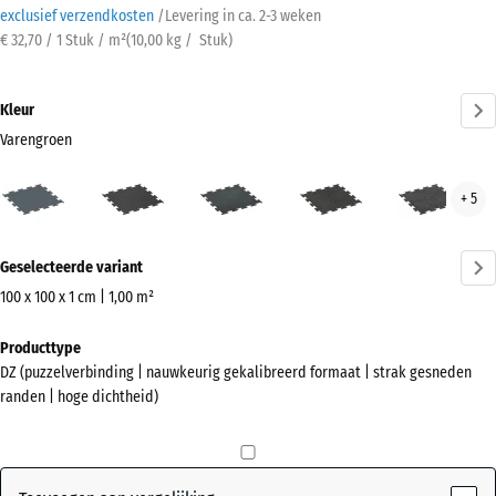
exclusief verzendkosten
/
Levering in ca.
2-3 weken
€ 32,70 / 1 Stuk / m²
(
10,00
kg
/ Stuk)
Kleur
Varengroen
Varengroen
Antraciet
Licht
Licht
Lich
+ 5
(active)
blauw
Geel
Grijs
gespikkeld
Gesprenkelde
Gesp
Meer
Geselecteerde variant
informatie
over
100 x 100 x 1 cm | 1,00 m²
de
Afmetingen
Producttype
kleuren?
voor
DZ (puzzelverbinding | nauwkeurig gekalibreerd formaat | strak gesneden
verzending
Kleurenpalet
randen | hoge dichtheid)
1060
weergeven
x
(active)
Varengroen
1060
x