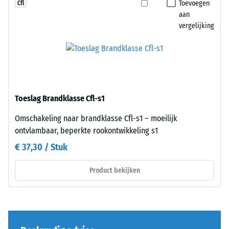
van
elke
Toevoegen
Cfl
diverse
zijde
aan
apparaten.
vergelijking
van
De
een
druksterkte
andere
wordt
plaat
bepaald
worden
met
geplaatst.
Toeslag Brandklasse Cfl-s1
de
De
testmethode
verzahning
Omschakeling naar brandklasse Cfl-s1 – moeilijk
volgens
grijpt
ontvlambaar, beperkte rookontwikkeling s1
BS
nauwkeurig
€ 37,30 / Stuk
7188:1998.
in
Een
elkaar
Product bekijken
testlichaam
en
met
vormt
een
een
oppervlak
stevige,
van
plaatsstabiele