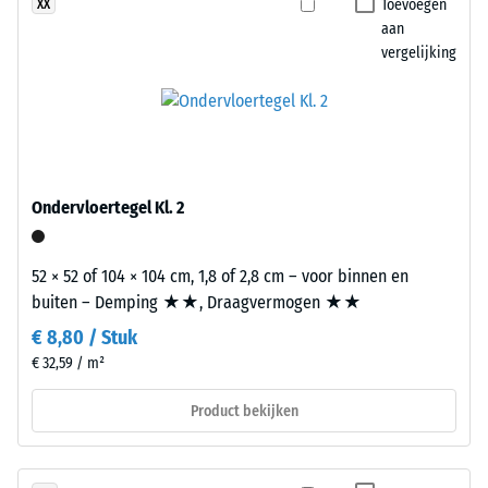
Toevoegen
XX
uitgeoefend.
varianten
aan
Een
een
vergelijking
geringe
gepigmenteerd
indringingsdiepte
bindmiddel
duidt
krijgen.
op
een
Installatie
hoge
Ondervloertegel Kl. 2
–
druksterkte,
Verwerking
terwijl
–
een
52 × 52 of 104 × 104 cm, 1,8 of 2,8 cm – voor binnen en
Montage
grotere
buiten – Demping ★★, Draagvermogen ★★
indringingsdiepte
€ 8,80 / Stuk
wijst
€ 32,59 / m²
op
een
Product bekijken
lagere
weerstand
De
tegen
platen