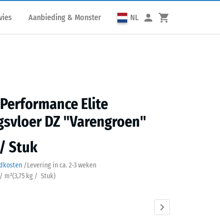
vies
Aanbieding & Monster
NL
 Performance Elite
gsvloer DZ "Varengroen"
 / Stuk
ndkosten
/
Levering in ca.
2-3 weken
 / m²
(
3,75
kg
/ Stuk)