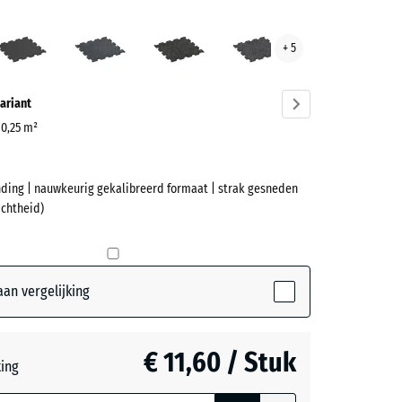
ngroen
Antraciet
Licht
Licht
Licht
+ 5
ve)
blauw
Geel
Grijs
gespikkeld
Gesprenkelde
Gespeckeld
ariant
| 0,25 m²
nding | nauwkeurig gekalibreerd formaat | strak gesneden
et
ichtheid)
(active)
oen
an vergelijking
t
- € 2,30
€ 11,60 / Stuk
teerde,
ting
jnde