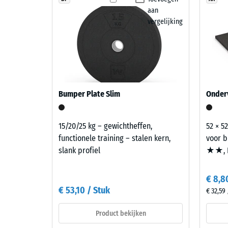
drukster
aan
Bestanddelen
van
vergelijking
en
een
opbouw
materiaa
beschrijf
de
Dit
weersta
product
Bumper Plate Slim
tegen
Onderv
bestaat
lokale
uit
belastin
15/20/25 kg – gewichtheffen,
52 × 52
gereinigd
Het
functionele training – stalen kern,
voor b
zwart
geeft
slank profiel
★★, 
rubbergranulaat
aan
uit
in
gerecyclede
€ 8,8
welke
autobanden
€ 53,10 / Stuk
mate
€ 32,59
(ELT)
het
met
Product bekijken
materiaa
een