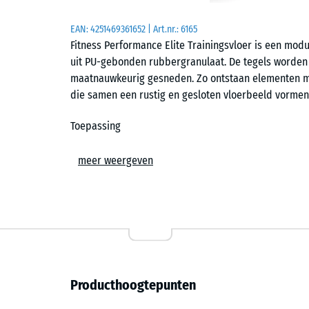
EAN:
4251469361652
| Art.nr.:
6165
Fitness Performance Elite Trainingsvloer is een mo
uit PU-gebonden rubbergranulaat. De tegels worden 
maatnauwkeurig gesneden. Zo ontstaan elementen met
die samen een rustig en gesloten vloerbeeld vormen
Toepassing
De vloer wordt toegepast in commerciële fitnessstudi
meer weergeven
professioneel ingerichte home gyms. Het oppervlak
krachttraining, vrije gewichten en circuittraining. D
bijvoorbeeld voor rekken, looppaden of trainingssta
Constructie en productie
De tegels bestaan uit geperst en uitgehard PU-geb
Producthoogtepunten
blokken gekalibreerd gesneden, waardoor een gelijk
werkwijze onderscheidt zich van gegoten systemen e