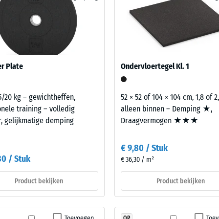
rende
m²
Bij hogere eisen kunnen een of meer elastische onderlaagtegels o
 gewichten opnemen en de overdracht naar de ondergrond verder
l in aanmerking voor fitnessruimten boven bewoonde bouwlagen. Da
100
eer trillingen via aansluitende bouwdelen worden overgedragen naa
x
os op elkaar gelegd. De bouwakoestische toetsing aan de
100
 volgens NEN 5077 en betreft de volledige opbouw van het bouwdeel
r Plate
Ondervloertegel Kl. 1
x 2
sting
+ € 
cm
5/20 kg – gewichtheffen,
52 × 52 of 104 × 104 cm, 1,8 of 
|
onele training – volledig
alleen binnen – Demping ★,
1,00
, gelijkmatige demping
Draagvermogen ★★★
m²
€ 9,80 / Stuk
80 / Stuk
€ 36,30 / m²
Product bekijken
Product bekijken
Toevoegen
Toe
OP