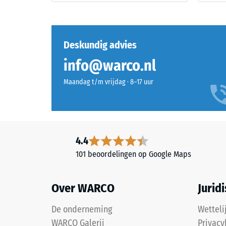
vervorm
fijne
wanneer
korrel,
een
gebonden
bepaald
Deskundig advies
met
kracht
een
wordt
info@warco.nl
polyurethaanbindmiddel.
uitgeoef
ELT
Maandag t/m vrijdag · 8–17 uur
Een
staat
geringe
voor
indringi
“End
duidt
of
op
4.4
Life
een
Tyres”
101 beoordelingen op Google Maps
hoge
en
drukster
verwijst
terwijl
Over WARCO
Jurid
naar
een
granulaat
grotere
De onderneming
Wetteli
uit
indringi
WARCO Galerij
Privacy