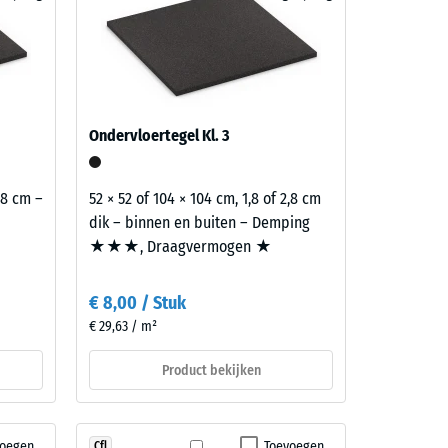
nder de
t geldt
r
 met
Ondervloertegel Kl. 3
42,60
2,8 cm –
52 × 52 of 104 × 104 cm, 1,8 of 2,8 cm
dik – binnen en buiten – Demping
★★★, Draagvermogen ★
€ 8,00 / Stuk
€ 29,63 / m²
Product bekijken
voegen
Toevoegen
Cfl