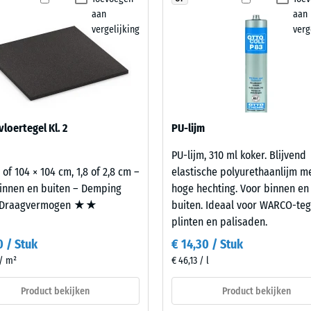
kte
aan
aan
vergelijking
verg
l
t
nd
loertegel Kl. 2
PU-lijm
PU-lijm, 310 ml koker. Blijvend
g.
 of 104 × 104 cm, 1,8 of 2,8 cm –
elastische polyurethaanlijm m
innen en buiten – Demping
hoge hechting. Voor binnen en
Draagvermogen ★★
buiten. Ideaal voor WARCO-teg
plinten en palisaden.
0 / Stuk
€ 14,30 / Stuk
 / m²
€ 46,13 / l
Product bekijken
Product bekijken
l