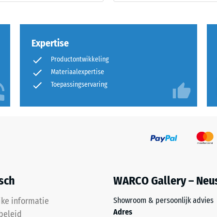
t
e
Expertise
Productontwikkeling
end.
Materiaalexpertise
Toepassingservaring
ngsdiepte
kte,
isch
WARCO Gallery – Neu
jke informatie
Showroom & persoonlijk advies
ngsdiepte
Adres
beleid