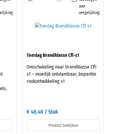
aan
elijking
vergelijking
Toeslag Brandklasse Cfl-s1
Omschakeling naar brandklasse Cfl-
et
s1 – moeilijk ontvlambaar, beperkte
rookontwikkeling s1
els,
€ 48,40 / Stuk
Product bekijken