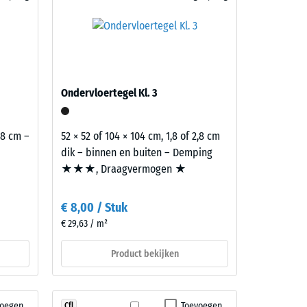
nder de
t geldt
r
 met
Ondervloertegel Kl. 3
10,70
2,8 cm –
52 × 52 of 104 × 104 cm, 1,8 of 2,8 cm
dik – binnen en buiten – Demping
★★★, Draagvermogen ★
€ 8,00 / Stuk
€ 29,63 / m²
Product bekijken
voegen
Toevoegen
Cfl