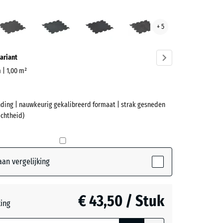
Antraciet
Licht
Licht
Licht
+ 5
blauw
Geel
Grijs
ve)
gespikkeld
Gesprenkelde
Gespeckeld
ariant
m | 1,00 m²
nding | nauwkeurig gekalibreerd formaat | strak gesneden
et
ichtheid)
tive)
an vergelijking
t
- € 9,20
€ 43,50 / Stuk
teerde,
ting
jnde