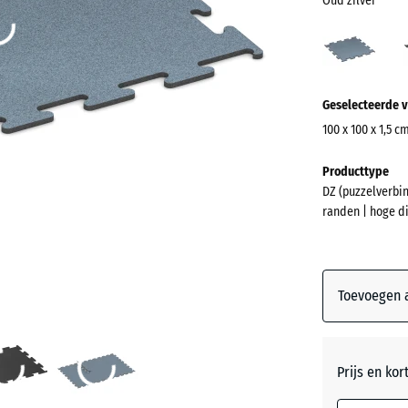
Oud zilver
Oud
zilver
(acti
Meer
Geselecteerde v
informatie
over
100 x 100 x 1,5 c
de
Afmetingen
Producttype
kleuren?
voor
DZ (puzzelverbi
verzending
Kleurenpal
randen | hoge d
1060
weergeven
x
Oud
1060
(ac
zilver
x
Toevoegen a
15
mm
Antracie
De geselec
Prijs en kor
blauw omli