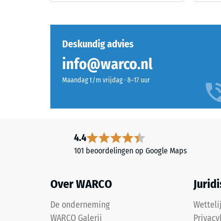
vervorm
naar
wanneer
granulaat
een
uit
bepaald
Deskundig advies
gerecyclede
kracht
autobanden.
wordt
info@warco.nl
De
uitgeoef
fijne
Maandag t/m vrijdag · 8–17 uur
Een
korrel
geringe
zorgt
indringi
voor
duidt
een
op
4.4
gelijkmatig,
een
fijn
101 beoordelingen op Google Maps
hoge
gestructureerd
drukster
en
terwijl
Over WARCO
Jurid
compact
een
oppervlak.
grotere
De onderneming
Wetteli
Voor
indringi
WARCO Galerij
Privacy