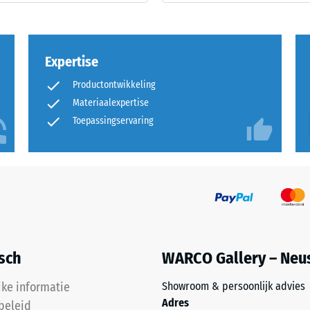
t
e
Expertise
Productontwikkeling
end.
Materiaalexpertise
Toepassingservaring
ngsdiepte
kte,
isch
WARCO Gallery – Neu
jke informatie
Showroom & persoonlijk advies
ngsdiepte
Adres
beleid