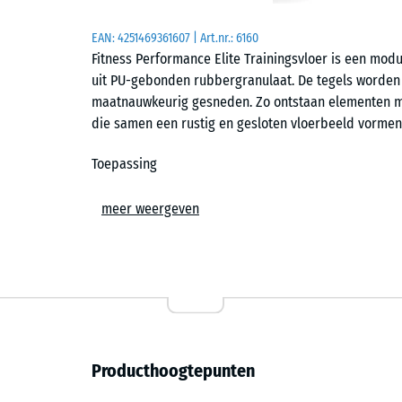
EAN:
4251469361607
| Art.nr.:
6160
Fitness Performance Elite Trainingsvloer is een mo
uit PU-gebonden rubbergranulaat. De tegels worden 
maatnauwkeurig gesneden. Zo ontstaan elementen met
die samen een rustig en gesloten vloerbeeld vormen
Toepassing
De vloer wordt toegepast in commerciële fitnessstudi
meer weergeven
professioneel ingerichte home gyms. Het oppervlak
krachttraining, vrije gewichten en circuittraining. D
bijvoorbeeld voor rekken, looppaden of trainingssta
Constructie en productie
De tegels bestaan uit geperst en uitgehard PU-geb
Producthoogtepunten
blokken gekalibreerd gesneden, waardoor een gelijk
werkwijze onderscheidt zich van gegoten systemen e