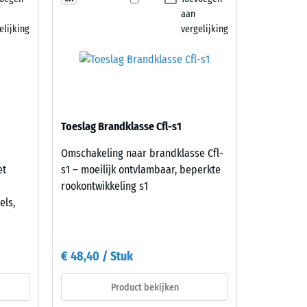
aan
elijking
vergelijking
Toeslag Brandklasse Cfl-s1
Omschakeling naar brandklasse Cfl-
et
s1 – moeilijk ontvlambaar, beperkte
rookontwikkeling s1
els,
€ 48,40 / Stuk
Product bekijken