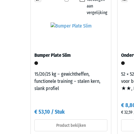
autobanden
drukster
aan
(ELT)
van
vergelijking
met
een
een
materiaa
fijne
beschrijf
korrel,
de
gebonden
weersta
met
Bumper Plate Slim
tegen
Onderv
een
lokale
polyurethaanbindmiddel.
belastin
15/20/25 kg – gewichtheffen,
52 × 52
ELT
Het
functionele training – stalen kern,
voor b
staat
geeft
slank profiel
★★, 
voor
aan
“End
in
of
€ 8,8
welke
Life
€ 53,10 / Stuk
mate
€ 32,59
Tyres”
het
en
Product bekijken
materiaa
verwijst