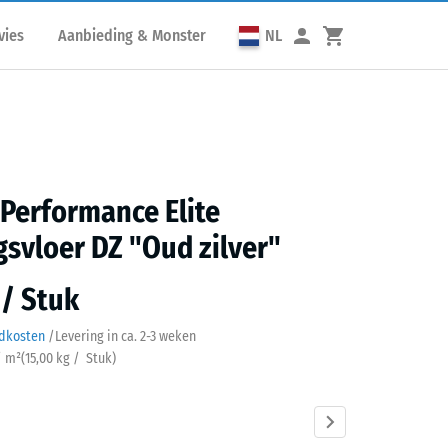
vies
Aanbieding & Monster
NL
 Performance Elite
gsvloer DZ "Oud zilver"
 / Stuk
ndkosten
/
Levering in ca.
2-3 weken
/ m²
(
15,00
kg
/ Stuk)