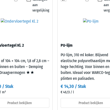
kte
aan
aan
vergelijking
verg
l
t
nd
loertegel Kl. 2
PU-lijm
PU-lijm, 310 ml koker. Blijvend
g.
 of 104 × 104 cm, 1,8 of 2,8 cm –
elastische polyurethaanlijm m
innen en buiten – Demping
hoge hechting. Voor binnen en
Draagvermogen ★★
buiten. Ideaal voor WARCO-teg
plinten en palisaden.
0 / Stuk
€ 14,30 / Stuk
 / m²
€ 46,13 / l
Product bekijken
Product bekijken
l