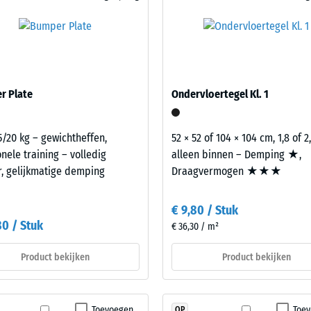
rende
m²
Bij hogere eisen kunnen een of meer elastische onderlaagtegels o
 gewichten opnemen en de overdracht naar de ondergrond verder
l in aanmerking voor fitnessruimten boven bewoonde bouwlagen. Da
100
eer trillingen via aansluitende bouwdelen worden overgedragen naa
x
os op elkaar gelegd. De bouwakoestische toetsing aan de
100
 volgens NEN 5077 en betreft de volledige opbouw van het bouwdeel
r Plate
Ondervloertegel Kl. 1
x 2
sting
+ € 
cm
5/20 kg – gewichtheffen,
52 × 52 of 104 × 104 cm, 1,8 of 
|
onele training – volledig
alleen binnen – Demping ★,
1,00
, gelijkmatige demping
Draagvermogen ★★★
m²
€ 9,80 / Stuk
80 / Stuk
€ 36,30 / m²
Product bekijken
Product bekijken
Toevoegen
Toe
OP